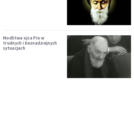
Modlitwa ojca Pio w
trudnych i beznadziejnych
sytuacjach