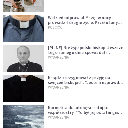
W dzień odprawiał Mszę, w nocy
prowadził drugie życie. Przełożony
kazał mu opuścić zakon
KOŚCIÓŁ
[PILNE] Nie żyje polski biskup. Jeszcze
tego samego dnia spowiadał i
sprawował Mszę świętą
WYDARZENIA
Ksiądz zrezygnował z przyjęcia
święceń biskupich. "Jestem naprawdę
niegodny"
WYDARZENIA
Karmelitanka utonęła, ratując
współsiostry. "To był jej ostatni gest
miłości"
WYDARZENIA