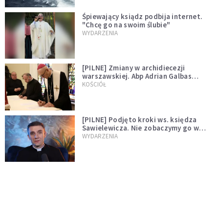
Śpiewający ksiądz podbija internet.
"Chcę go na swoim ślubie"
WYDARZENIA
[PILNE] Zmiany w archidiecezji
warszawskiej. Abp Adrian Galbas
wręczył dekrety nowym proboszczom
KOŚCIÓŁ
[PILNE] Podjęto kroki ws. księdza
Sawielewicza. Nie zobaczymy go w
mediach
WYDARZENIA