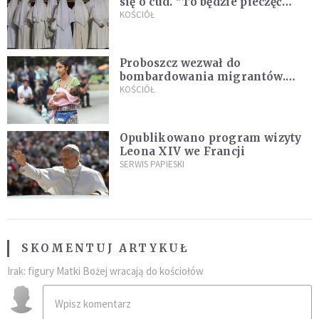
się o cud. "To będzie pieczęć
Pana Boga dla naszej wiary"
KOŚCIÓŁ
Proboszcz wezwał do
bombardowania migrantów.
"Masowy ogień przeciwko
KOŚCIÓŁ
najeźdźcom!"
Opublikowano program wizyty
Leona XIV we Francji
SERWIS PAPIESKI
SKOMENTUJ ARTYKUŁ
Irak: figury Matki Bożej wracają do kościołów