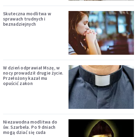
Skuteczna modlitwa w
sprawach trudnych i
beznadziejnych
W dzień odprawiał Mszę, w
nocy prowadził drugie życie.
Przełożony kazał mu
opuścić zakon
Niezawodna modlitwa do
św. Szarbela. Po 9 dniach
mogą dziać się cuda