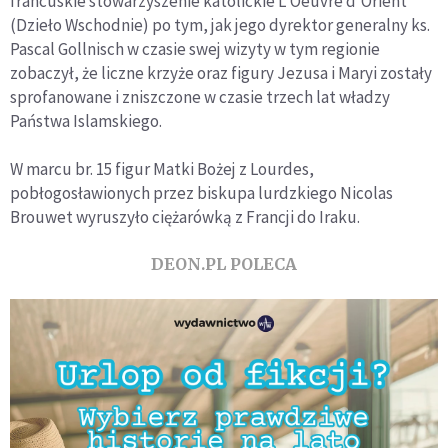
francuskie stowarzyszenie katolickie L’Oeuvre d’Orient
(Dzieło Wschodnie) po tym, jak jego dyrektor generalny ks.
Pascal Gollnisch w czasie swej wizyty w tym regionie
zobaczył, że liczne krzyże oraz figury Jezusa i Maryi zostały
sprofanowane i zniszczone w czasie trzech lat władzy
Państwa Islamskiego.
W marcu br. 15 figur Matki Bożej z Lourdes,
pobłogosławionych przez biskupa lurdzkiego Nicolas
Brouwet wyruszyło ciężarówką z Francji do Iraku.
DEON.PL POLECA