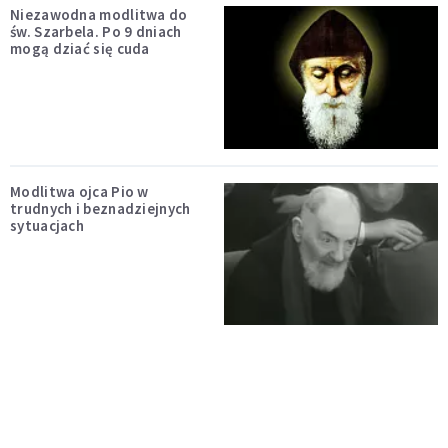
Niezawodna modlitwa do
św. Szarbela. Po 9 dniach
mogą dziać się cuda
Modlitwa ojca Pio w
trudnych i beznadziejnych
sytuacjach