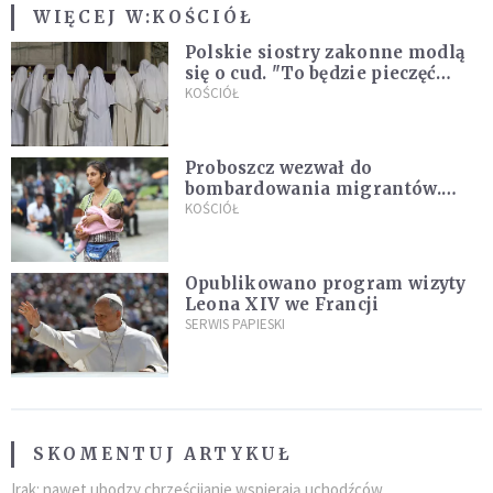
WIĘCEJ W:
KOŚCIÓŁ
Polskie siostry zakonne modlą
się o cud. "To będzie pieczęć
Pana Boga dla naszej wiary"
KOŚCIÓŁ
Proboszcz wezwał do
bombardowania migrantów.
"Masowy ogień przeciwko
KOŚCIÓŁ
najeźdźcom!"
Opublikowano program wizyty
Leona XIV we Francji
SERWIS PAPIESKI
SKOMENTUJ ARTYKUŁ
Irak: nawet ubodzy chrześcijanie wspierają uchodźców