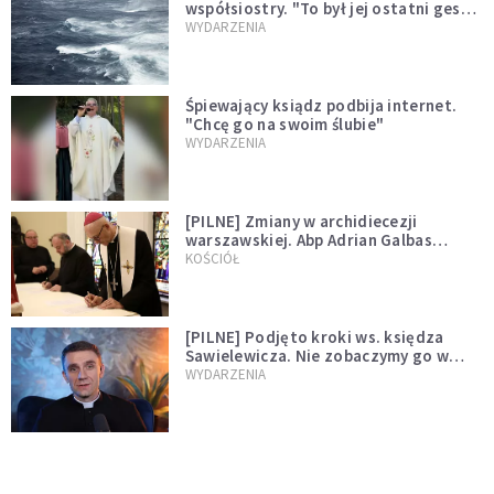
współsiostry. "To był jej ostatni gest
miłości"
WYDARZENIA
Śpiewający ksiądz podbija internet.
"Chcę go na swoim ślubie"
WYDARZENIA
[PILNE] Zmiany w archidiecezji
warszawskiej. Abp Adrian Galbas
wręczył dekrety nowym proboszczom
KOŚCIÓŁ
[PILNE] Podjęto kroki ws. księdza
Sawielewicza. Nie zobaczymy go w
mediach
WYDARZENIA