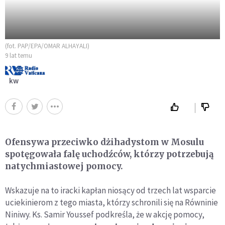
(fot. PAP/EPA/OMAR ALHAYALI)
9 lat temu
kw
Ofensywa przeciwko dżihadystom w Mosulu
spotęgowała falę uchodźców, którzy potrzebują
natychmiastowej pomocy.
Wskazuje na to iracki kapłan niosący od trzech lat wsparcie
uciekinierom z tego miasta, którzy schronili się na Równinie
Niniwy. Ks. Samir Youssef podkreśla, że w akcję pomocy,