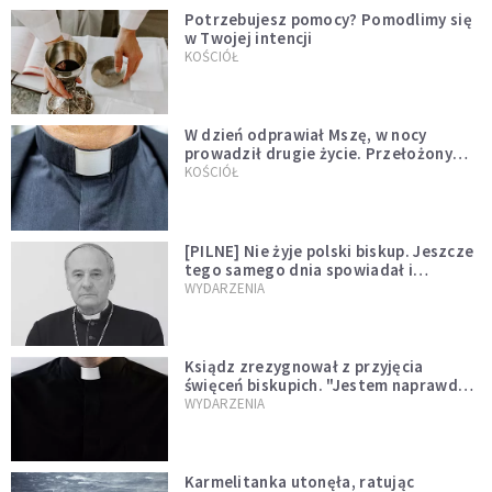
Potrzebujesz pomocy? Pomodlimy się
w Twojej intencji
KOŚCIÓŁ
W dzień odprawiał Mszę, w nocy
prowadził drugie życie. Przełożony
kazał mu opuścić zakon
KOŚCIÓŁ
[PILNE] Nie żyje polski biskup. Jeszcze
tego samego dnia spowiadał i
sprawował Mszę świętą
WYDARZENIA
Ksiądz zrezygnował z przyjęcia
święceń biskupich. "Jestem naprawdę
niegodny"
WYDARZENIA
Karmelitanka utonęła, ratując