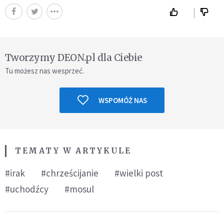
Tworzymy DEON.pl dla Ciebie
Tu możesz nas wesprzeć.
WSPOMÓŻ NAS
TEMATY W ARTYKULE
#irak
#chrześcijanie
#wielki post
#uchodźcy
#mosul