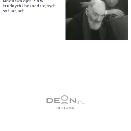
Modlitwa ojca Pio w
trudnych i beznadziejnych
sytuacjach