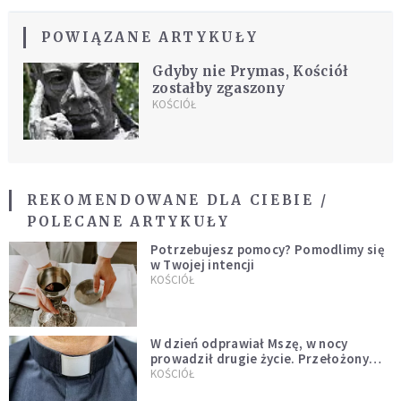
POWIĄZANE ARTYKUŁY
Gdyby nie Prymas, Kościół
zostałby zgaszony
KOŚCIÓŁ
REKOMENDOWANE DLA CIEBIE /
POLECANE ARTYKUŁY
Potrzebujesz pomocy? Pomodlimy się
w Twojej intencji
KOŚCIÓŁ
W dzień odprawiał Mszę, w nocy
prowadził drugie życie. Przełożony
kazał mu opuścić zakon
KOŚCIÓŁ