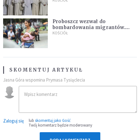
Pana Boga dla naszej wiary"
KOŚCIÓŁ
Proboszcz wezwał do
bombardowania migrantów.
"Masowy ogień przeciwko
KOŚCIÓŁ
najeźdźcom!"
SKOMENTUJ ARTYKUŁ
Jasna Góra wspomina Prymasa Tysiąclecia
Zaloguj się
lub
skomentuj jako Gość
Twój komentarz będzie moderowany