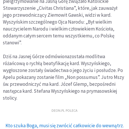
pielgrzymowanie na Jasną Górę związało Katolickie
Stowarzyszenie „Civitas Christiana”, które, jak zauważył
jego przewodniczący Ziemowit Gawski, widzi w kard.
Wyszyńskim szczególnego Ojca Narodu: „Był wielkim
nauczycielem Narodu i wielkim człowiekiem Kościoła,
oddanym całym sercem temu wszystkiemu, co Polskę
stanowi”.
Dziś na Jasnej Górze odmówionazostała modlitwa
różańcową o rychłą beatyfikację kard. Wyszyńskiego,
wygłoszone zostały świadectwa o jego życiu i posłudze. Po
Apelu pokazany zostanie film „Non possumus”. Jutro Mszy
św. przewodniczyć ma kard. Józef Glemp, bezpośredni
następca kard. Stefana Wyszyńskiego na prymasowskiej
stolicy.
DEON.PL POLECA
Kto szuka Boga, musi się zwrócić całkowicie do wewnątrz.