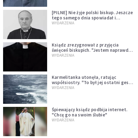
[PILNE] Nie żyje polski biskup. Jeszcze
tego samego dnia spowiadał i
sprawował Mszę świętą
WYDARZENIA
Ksiądz zrezygnował z przyjęcia
święceń biskupich. "Jestem naprawdę
niegodny"
WYDARZENIA
Karmelitanka utonęła, ratując
współsiostry. "To był jej ostatni gest
miłości"
WYDARZENIA
Śpiewający ksiądz podbija internet.
"Chcę go na swoim ślubie"
WYDARZENIA