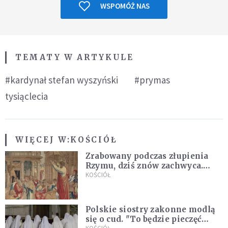
WSPOMÓŻ NAS
TEMATY W ARTYKULE
#kardynał stefan wyszyński
#prymas
tysiąclecia
WIĘCEJ W:
KOŚCIÓŁ
Zrabowany podczas złupienia
Rzymu, dziś znów zachwyca.
Wyjątkowy arras w Castel
KOŚCIÓŁ
Gandolfo
Polskie siostry zakonne modlą
się o cud. "To będzie pieczęć