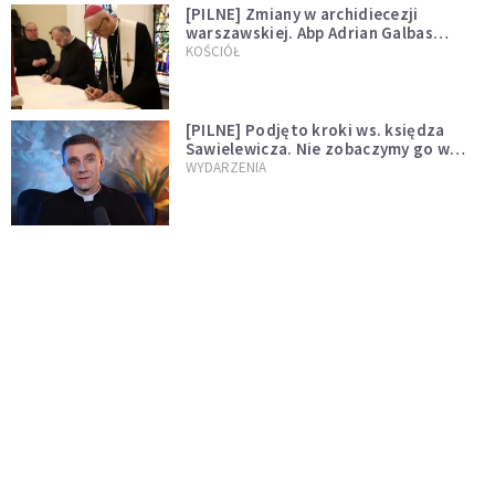
[PILNE] Zmiany w archidiecezji
warszawskiej. Abp Adrian Galbas
wręczył dekrety nowym proboszczom
KOŚCIÓŁ
[PILNE] Podjęto kroki ws. księdza
Sawielewicza. Nie zobaczymy go w
mediach
WYDARZENIA