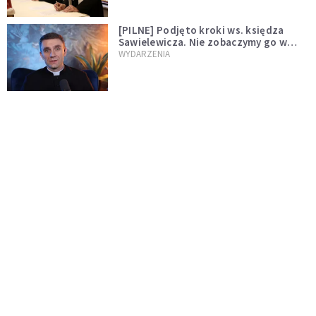
[PILNE] Podjęto kroki ws. księdza
Sawielewicza. Nie zobaczymy go w
mediach
WYDARZENIA