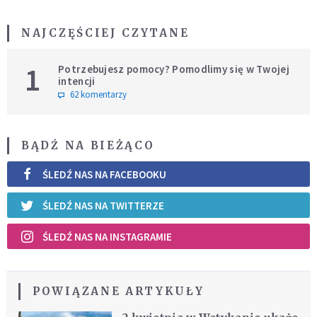
NAJCZĘŚCIEJ CZYTANE
1
Potrzebujesz pomocy? Pomodlimy się w Twojej
intencji
62 komentarzy
BĄDŹ NA BIEŻĄCO
ŚLEDŹ NAS NA FACEBOOKU
ŚLEDŹ NAS NA TWITTERZE
ŚLEDŹ NAS NA INSTAGRAMIE
POWIĄZANE ARTYKUŁY