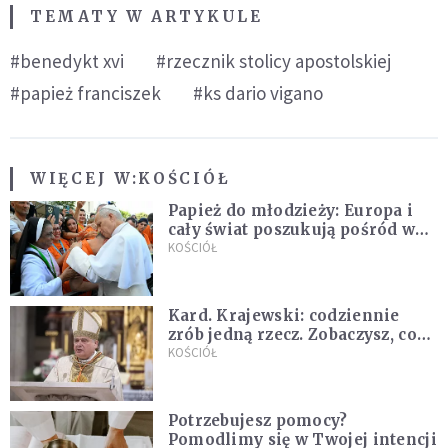
TEMATY W ARTYKULE
#benedykt xvi
#rzecznik stolicy apostolskiej
#papież franciszek
#ks dario vigano
WIĘCEJ W:
KOŚCIÓŁ
Papież do młodzieży: Europa i
cały świat poszukują pośród was
nowych świętych
KOŚCIÓŁ
Kard. Krajewski: codziennie
zrób jedną rzecz. Zobaczysz, co
stanie się z twoim życiem
KOŚCIÓŁ
Potrzebujesz pomocy?
Pomodlimy się w Twojej intencji