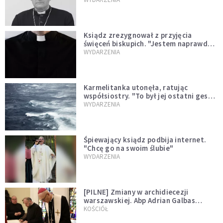
Ksiądz zrezygnował z przyjęcia
święceń biskupich. "Jestem naprawdę
niegodny"
WYDARZENIA
Karmelitanka utonęła, ratując
współsiostry. "To był jej ostatni gest
miłości"
WYDARZENIA
Śpiewający ksiądz podbija internet.
"Chcę go na swoim ślubie"
WYDARZENIA
[PILNE] Zmiany w archidiecezji
warszawskiej. Abp Adrian Galbas
wręczył dekrety nowym proboszczom
KOŚCIÓŁ