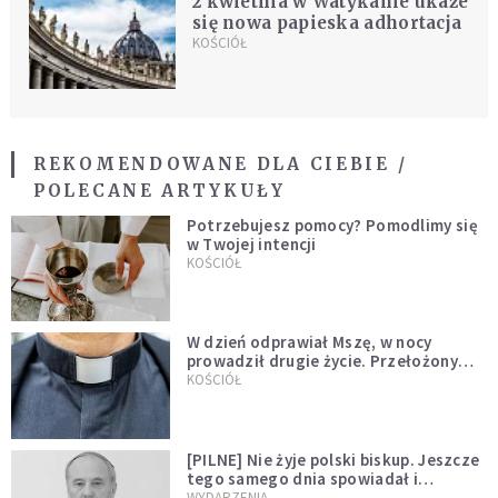
2 kwietnia w Watykanie ukaże
się nowa papieska adhortacja
KOŚCIÓŁ
REKOMENDOWANE DLA CIEBIE /
POLECANE ARTYKUŁY
Potrzebujesz pomocy? Pomodlimy się
w Twojej intencji
KOŚCIÓŁ
W dzień odprawiał Mszę, w nocy
prowadził drugie życie. Przełożony
kazał mu opuścić zakon
KOŚCIÓŁ
[PILNE] Nie żyje polski biskup. Jeszcze
tego samego dnia spowiadał i
sprawował Mszę świętą
WYDARZENIA