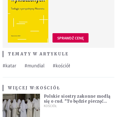
SPRAWDŹ CENĘ
TEMATY W ARTYKULE
#katar
#mundial
#kościół
WIĘCEJ W:
KOŚCIÓŁ
Polskie siostry zakonne modlą
się o cud. "To będzie pieczęć
Pana Boga dla naszej wiary"
KOŚCIÓŁ