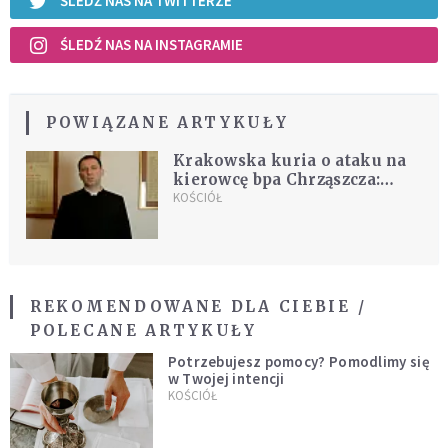
ŚLEDŹ NAS NA TWITTERZE
ŚLEDŹ NAS NA INSTAGRAMIE
POWIĄZANE ARTYKUŁY
Krakowska kuria o ataku na
kierowcę bpa Chrząszcza:
kolejny atak, tym razem
KOŚCIÓŁ
fizyczny, na Kościół
REKOMENDOWANE DLA CIEBIE /
POLECANE ARTYKUŁY
Potrzebujesz pomocy? Pomodlimy się
w Twojej intencji
KOŚCIÓŁ