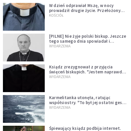
W dzień odprawiał Mszę, w nocy
prowadził drugie życie. Przełożony
kazał mu opuścić zakon
KOŚCIÓŁ
[PILNE] Nie żyje polski biskup. Jeszcze
tego samego dnia spowiadał i
sprawował Mszę świętą
WYDARZENIA
Ksiądz zrezygnował z przyjęcia
święceń biskupich. "Jestem naprawdę
niegodny"
WYDARZENIA
Karmelitanka utonęła, ratując
współsiostry. "To był jej ostatni gest
miłości"
WYDARZENIA
Śpiewający ksiądz podbija internet.