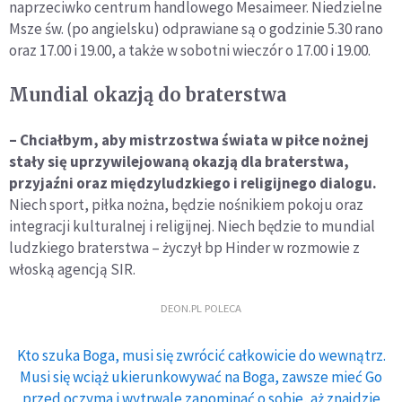
naprzeciwko centrum handlowego Mesaimeer. Niedzielne
Msze św. (po angielsku) odprawiane są o godzinie 5.30 rano
oraz 17.00 i 19.00, a także w sobotni wieczór o 17.00 i 19.00.
Mundial okazją do braterstwa
– Chciałbym, aby mistrzostwa świata w piłce nożnej
stały się uprzywilejowaną okazją dla braterstwa,
przyjaźni oraz międzyludzkiego i religijnego dialogu.
Niech sport, piłka nożna, będzie nośnikiem pokoju oraz
integracji kulturalnej i religijnej. Niech będzie to mundial
ludzkiego braterstwa – życzył bp Hinder w rozmowie z
włoską agencją SIR.
DEON.PL POLECA
Kto szuka Boga, musi się zwrócić całkowicie do wewnątrz.
Musi się wciąż ukierunkowywać na Boga, zawsze mieć Go
przed oczyma i wytrwale zapominać o sobie, aż znajdzie