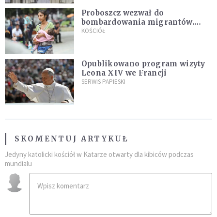
Proboszcz wezwał do
bombardowania migrantów.
"Masowy ogień przeciwko
KOŚCIÓŁ
najeźdźcom!"
Opublikowano program wizyty
Leona XIV we Francji
SERWIS PAPIESKI
SKOMENTUJ ARTYKUŁ
Jedyny katolicki kościół w Katarze otwarty dla kibiców podczas
mundialu