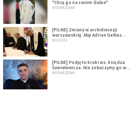
"Chcę go na swoim ślubie"
WYDARZENIA
[PILNE] Zmiany w archidiecezji
warszawskiej. Abp Adrian Galbas
wręczył dekrety nowym proboszczom
KOŚCIÓŁ
[PILNE] Podjęto kroki ws. księdza
Sawielewicza. Nie zobaczymy go w
mediach
WYDARZENIA