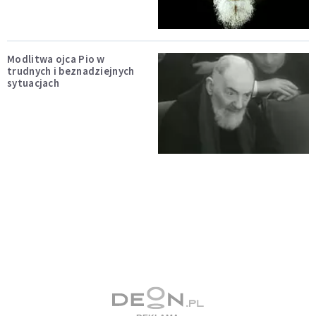
Modlitwa ojca Pio w
trudnych i beznadziejnych
sytuacjach