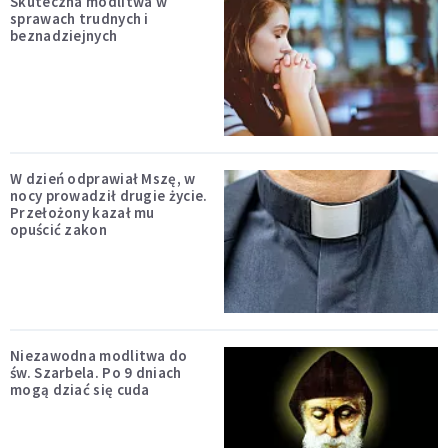
Skuteczna modlitwa w
sprawach trudnych i
beznadziejnych
W dzień odprawiał Mszę, w
nocy prowadził drugie życie.
Przełożony kazał mu
opuścić zakon
Niezawodna modlitwa do
św. Szarbela. Po 9 dniach
mogą dziać się cuda