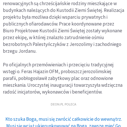
renowacyjnych są chrześcijańskie rodziny mieszkające w
budynkach należących do Kustodii Ziemi Świętej. Realizacja
projektu była możliwa dzięki wsparciu prywatnych i
publicznych ofiarodawców. Prace koordynowane przez
Biuro Projektowe Kustodii Ziemi Świętej zostały wykonane
przez ekipę, w której znalazło zatrudnienie ośmiu
bezrobotnych Palestyńczyków z Jerozolimy i zachodniego
brzegu Jordanu.
Po oficjalnych przemówieniach i przecięciu tradycyjnej
wstęgi o. Feras Hajazin OFM, proboszcz jerozolimskiej
parafii, pobłogosławił zabytkowy plac oraz odnowione
mieszkania. Uroczystej inauguracji towarzyszyła wdzięczna
radość inicjatorów, wykonawców i beneficjentów.
DEON.PL POLECA
Kto szuka Boga, musi się zwrócić całkowicie do wewnątrz.
Musi się wciąż ukierunkowywać na Boga, zawsze mieć Go