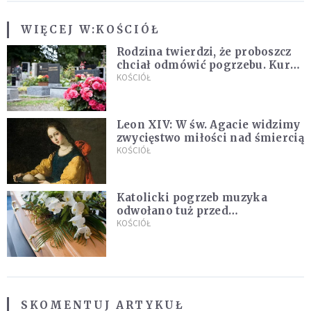
WIĘCEJ W:
KOŚCIÓŁ
Rodzina twierdzi, że proboszcz
chciał odmówić pogrzebu. Kuria
zapowiada wyjaśnienia
KOŚCIÓŁ
Leon XIV: W św. Agacie widzimy
zwycięstwo miłości nad śmiercią
KOŚCIÓŁ
Katolicki pogrzeb muzyka
odwołano tuż przed
uroczystością. Powodem była
KOŚCIÓŁ
przynależność do masonerii
SKOMENTUJ ARTYKUŁ