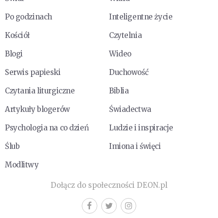
Po godzinach
Inteligentne życie
Kościół
Czytelnia
Blogi
Wideo
Serwis papieski
Duchowość
Czytania liturgiczne
Biblia
Artykuły blogerów
Świadectwa
Psychologia na co dzień
Ludzie i inspiracje
Ślub
Imiona i święci
Modlitwy
Dołącz do społeczności DEON.pl