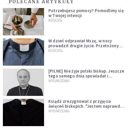
POLECANE ARTYKUŁY
Potrzebujesz pomocy? Pomodlimy się
w Twojej intencji
KOŚCIÓŁ
W dzień odprawiał Mszę, w nocy
prowadził drugie życie. Przełożony
kazał mu opuścić zakon
KOŚCIÓŁ
[PILNE] Nie żyje polski biskup. Jeszcze
tego samego dnia spowiadał i
sprawował Mszę świętą
WYDARZENIA
Ksiądz zrezygnował z przyjęcia
święceń biskupich. "Jestem naprawdę
niegodny"
WYDARZENIA