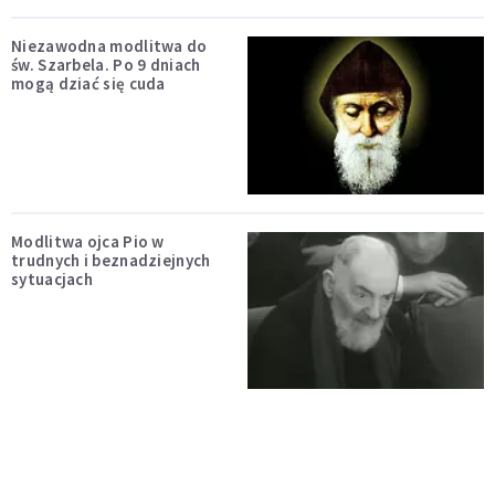
Niezawodna modlitwa do
św. Szarbela. Po 9 dniach
mogą dziać się cuda
Modlitwa ojca Pio w
trudnych i beznadziejnych
sytuacjach