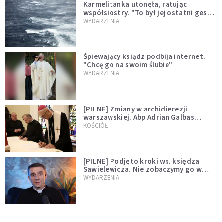
Karmelitanka utonęła, ratując
współsiostry. "To był jej ostatni gest
miłości"
WYDARZENIA
Śpiewający ksiądz podbija internet.
"Chcę go na swoim ślubie"
WYDARZENIA
[PILNE] Zmiany w archidiecezji
warszawskiej. Abp Adrian Galbas
wręczył dekrety nowym proboszczom
KOŚCIÓŁ
[PILNE] Podjęto kroki ws. księdza
Sawielewicza. Nie zobaczymy go w
mediach
WYDARZENIA