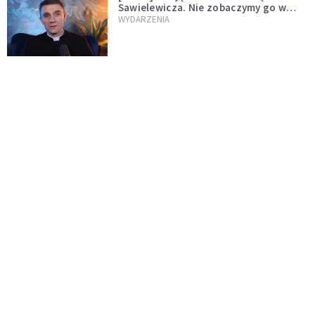
Sawielewicza. Nie zobaczymy go w
mediach
WYDARZENIA