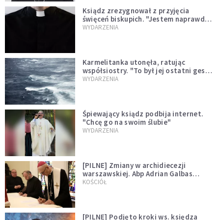
Ksiądz zrezygnował z przyjęcia
święceń biskupich. "Jestem naprawdę
niegodny"
WYDARZENIA
Karmelitanka utonęła, ratując
współsiostry. "To był jej ostatni gest
miłości"
WYDARZENIA
Śpiewający ksiądz podbija internet.
"Chcę go na swoim ślubie"
WYDARZENIA
[PILNE] Zmiany w archidiecezji
warszawskiej. Abp Adrian Galbas
wręczył dekrety nowym proboszczom
KOŚCIÓŁ
[PILNE] Podjęto kroki ws. księdza