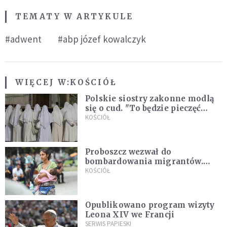
TEMATY W ARTYKULE
#adwent
#abp józef kowalczyk
WIĘCEJ W:
KOŚCIÓŁ
Polskie siostry zakonne modlą
się o cud. "To będzie pieczęć
Pana Boga dla naszej wiary"
KOŚCIÓŁ
Proboszcz wezwał do
bombardowania migrantów.
"Masowy ogień przeciwko
KOŚCIÓŁ
najeźdźcom!"
Opublikowano program wizyty
Leona XIV we Francji
SERWIS PAPIESKI