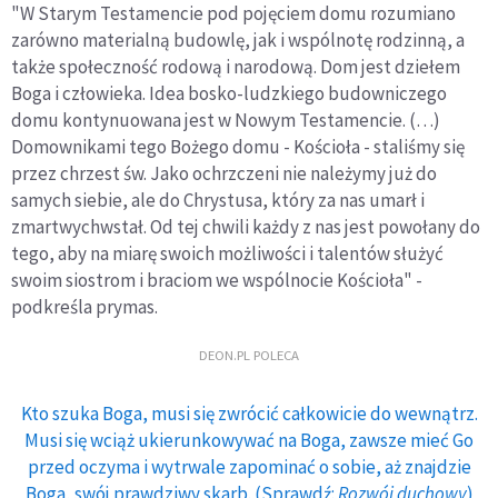
"W Starym Testamencie pod pojęciem domu rozumiano
zarówno materialną budowlę, jak i wspólnotę rodzinną, a
także społeczność rodową i narodową. Dom jest dziełem
Boga i człowieka. Idea bosko-ludzkiego budowniczego
domu kontynuowana jest w Nowym Testamencie. (…)
Domownikami tego Bożego domu - Kościoła - staliśmy się
przez chrzest św. Jako ochrzczeni nie należymy już do
samych siebie, ale do Chrystusa, który za nas umarł i
zmartwychwstał. Od tej chwili każdy z nas jest powołany do
tego, aby na miarę swoich możliwości i talentów służyć
swoim siostrom i braciom we wspólnocie Kościoła" -
podkreśla prymas.
DEON.PL POLECA
Kto szuka Boga, musi się zwrócić całkowicie do wewnątrz.
Musi się wciąż ukierunkowywać na Boga, zawsze mieć Go
przed oczyma i wytrwale zapominać o sobie, aż znajdzie
Boga, swój prawdziwy skarb. (Sprawdź:
Rozwój duchowy
)