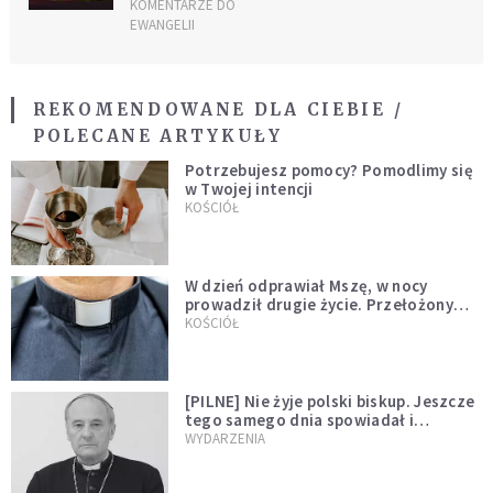
KOMENTARZE DO
EWANGELII
REKOMENDOWANE DLA CIEBIE /
POLECANE ARTYKUŁY
Potrzebujesz pomocy? Pomodlimy się
w Twojej intencji
KOŚCIÓŁ
W dzień odprawiał Mszę, w nocy
prowadził drugie życie. Przełożony
kazał mu opuścić zakon
KOŚCIÓŁ
[PILNE] Nie żyje polski biskup. Jeszcze
tego samego dnia spowiadał i
sprawował Mszę świętą
WYDARZENIA