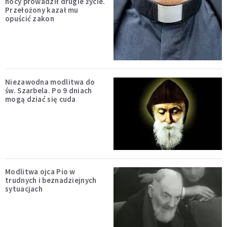
nocy prowadził drugie życie.
Przełożony kazał mu
opuścić zakon
Niezawodna modlitwa do
św. Szarbela. Po 9 dniach
mogą dziać się cuda
Modlitwa ojca Pio w
trudnych i beznadziejnych
sytuacjach