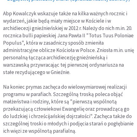
Abp Kowalczyk wskazuje także na kilka ważnych rocznic i
wydarzeń, jakie będą miały miejsce w Kościele i w
archidiecezji gnieźnieńskiej w 2012 r. Należy do nich m.in. 20.
rocznica bulli papieskiej Jana Pawła II "Totus Tuus Poloniae
Populus", która w zasadniczy sposób zmieniła
administracyjne oblicze Kościoła w Polsce. Zniosła m.in. unię
personalną łącząca archidiecezję gnieźnieńską i
warszawską przywracając tej pierwszej ordynariusza na
stałe rezydującego w Gnieźnie.
Na koniec prymas zachęca do wielowymiarowej realizacji
programu w parafiach. Szczególną troską poleca objąć
małżeństwa i rodziny, które są "pierwszą wspólnotą
przekazującą człowiekowi Ewangelię oraz prowadzącą go
do ludzkiej i chrześcijańskiej dojrzałości". Zachęca także do
szczególnej troski o młodych i podjęcia starań o pogłębianie
ich więzi ze wspólnotą parafialną.