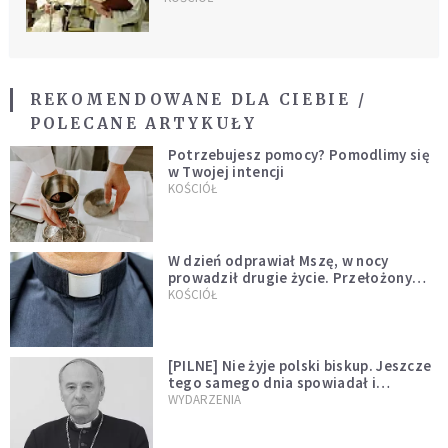
REKOMENDOWANE DLA CIEBIE /
POLECANE ARTYKUŁY
Potrzebujesz pomocy? Pomodlimy się
w Twojej intencji
KOŚCIÓŁ
W dzień odprawiał Mszę, w nocy
prowadził drugie życie. Przełożony
kazał mu opuścić zakon
KOŚCIÓŁ
[PILNE] Nie żyje polski biskup. Jeszcze
tego samego dnia spowiadał i
sprawował Mszę świętą
WYDARZENIA