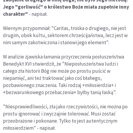
Jego "gorliwość" o królestwo Boże miała zupełnie inny
charakter"
- napisał.
Wiernym przypomniał: "Caritas, troska o drugiego, nie jest
drugim, obok kultu, sektorem chrześcijaństwa, lecz jest w
nim samym zakotwiczona i stanowi jego element".
W analizie zjawiska łamania przyrzeczenia posłuszeństwa
Benedykt XVI stwierdził, że "Nieposłuszeństwa ludzi i
całego zła historii Bóg nie może po prostu puścić w
niepamięć, ani też traktować jako coś błahego,
pozbawionego znaczenia. Taki rodzaj +miłosierdzia+ i
+bezwarunkowego przebaczenia+ byłby tanią łaską".
"Niesprawiedliwości, zła jako rzeczywistości, nie można po
prostu ignorować i zwyczajnie tolerować. Musi zostać
przeobrażone i pokonane. Tylko to jest autentycznym
miłosierdziem" - napisał.