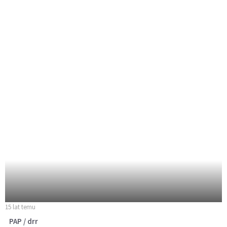
15 lat temu
PAP / drr