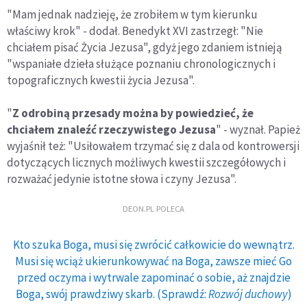
"Mam jednak nadzieję, że zrobiłem w tym kierunku
właściwy krok" - dodał. Benedykt XVI zastrzegł: "Nie
chciałem pisać Życia Jezusa", gdyż jego zdaniem istnieją
"wspaniałe dzieła służące poznaniu chronologicznych i
topograficznych kwestii życia Jezusa".
"
Z odrobiną przesady można by powiedzieć, że
chciałem znaleźć rzeczywistego Jezusa
" - wyznał. Papież
wyjaśnił też: "Usiłowałem trzymać się z dala od kontrowersji
dotyczących licznych możliwych kwestii szczegółowych i
rozważać jedynie istotne słowa i czyny Jezusa".
DEON.PL POLECA
Kto szuka Boga, musi się zwrócić całkowicie do wewnątrz.
Musi się wciąż ukierunkowywać na Boga, zawsze mieć Go
przed oczyma i wytrwale zapominać o sobie, aż znajdzie
Boga, swój prawdziwy skarb. (Sprawdź:
Rozwój duchowy
)