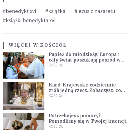
#benedykt xvi
#książka
#jezus z nazaretu
#książki benedykta xvi
WIĘCEJ W:
KOŚCIÓŁ
Papież do młodzieży: Europa i
cały świat poszukują pośród was
nowych świętych
KOŚCIÓŁ
Kard. Krajewski: codziennie
zrób jedną rzecz. Zobaczysz, co
stanie się z twoim życiem
KOŚCIÓŁ
Potrzebujesz pomocy?
Pomodlimy się w Twojej intencji
KOŚCIÓŁ