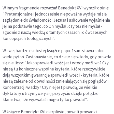
W innym fragmencie rozważań Benedykt XVI wyraził opinię:
"Pretensjonalne i jednocześnie niepoważne wydaje mi się
zaglądanie do świadomości Jezusa i usiłowanie wyjaśnienia
jej na podstawie tego, co On myślał, czy też nie myślał -
zgodnie z naszą wiedzą o tamtych czasach i o ówczesnych
koncepcjach teologicznych".
W swej bardzo osobistej książce papież sam stawia sobie
wiele pytań. Zastanawia się, co dzieje się wtedy, gdy prawda
się nie liczy: "Jaka sprawiedliwość jest wtedy możliwa? Czy
nie są tu konieczne wspólne kryteria, które rzeczywiście
dają wszystkim gwarancję sprawiedliwości - kryteria, które
nie są zależne od dowolności zmieniających się poglądów i
koncentracji władzy? Czy nie jest prawdą, że wielkie
dyktatury utrzymywały się przy życiu dzięki potędze
kłamstwa, i że wyzwalać mogła tylko prawda?".
W książce Benedykt XVI cierpliwie, powoli prowadzi