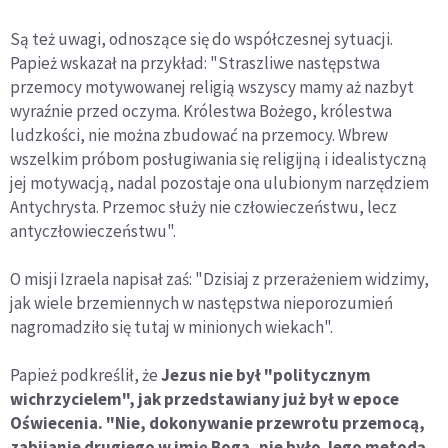
Są też uwagi, odnoszące się do współczesnej sytuacji.
Papież wskazał na przykład: "Straszliwe następstwa
przemocy motywowanej religią wszyscy mamy aż nazbyt
wyraźnie przed oczyma. Królestwa Bożego, królestwa
ludzkości, nie można zbudować na przemocy. Wbrew
wszelkim próbom posługiwania się religijną i idealistyczną
jej motywacją, nadal pozostaje ona ulubionym narzędziem
Antychrysta. Przemoc służy nie człowieczeństwu, lecz
antyczłowieczeństwu".
O misji Izraela napisał zaś: "Dzisiaj z przerażeniem widzimy,
jak wiele brzemiennych w następstwa nieporozumień
nagromadziło się tutaj w minionych wiekach".
Papież podkreślił, że
Jezus nie był "politycznym
wichrzycielem", jak przedstawiany już był w epoce
Oświecenia. "Nie, dokonywanie przewrotu przemocą,
zabijanie drugiego w imię Boga, nie było Jego metodą.