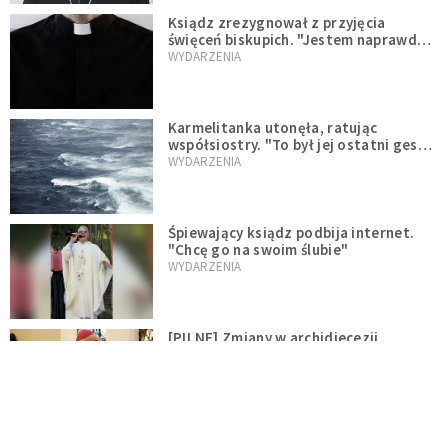
Ksiądz zrezygnował z przyjęcia
święceń biskupich. "Jestem naprawdę
niegodny"
WYDARZENIA
Karmelitanka utonęła, ratując
współsiostry. "To był jej ostatni gest
miłości"
WYDARZENIA
Śpiewający ksiądz podbija internet.
"Chcę go na swoim ślubie"
WYDARZENIA
[PILNE] Zmiany w archidiecezji
warszawskiej. Abp Adrian Galbas
wręczył dekrety nowym proboszczom
KOŚCIÓŁ
[PILNE] Podjęto kroki ws. księdza