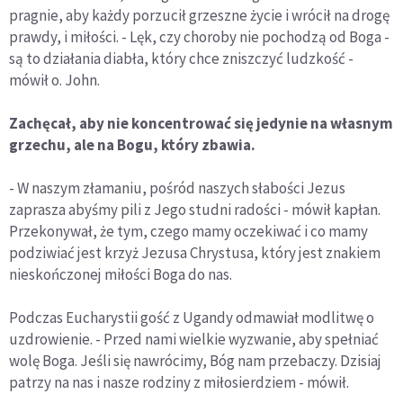
pragnie, aby każdy porzucił grzeszne życie i wrócił na drogę
prawdy, i miłości. - Lęk, czy choroby nie pochodzą od Boga -
są to działania diabła, który chce zniszczyć ludzkość -
mówił o. John.
Zachęcał, aby nie koncentrować się jedynie na własnym
grzechu, ale na Bogu, który zbawia.
- W naszym złamaniu, pośród naszych słabości Jezus
zaprasza abyśmy pili z Jego studni radości - mówił kapłan.
Przekonywał, że tym, czego mamy oczekiwać i co mamy
podziwiać jest krzyż Jezusa Chrystusa, który jest znakiem
nieskończonej miłości Boga do nas.
Podczas Eucharystii gość z Ugandy odmawiał modlitwę o
uzdrowienie. - Przed nami wielkie wyzwanie, aby spełniać
wolę Boga. Jeśli się nawrócimy, Bóg nam przebaczy. Dzisiaj
patrzy na nas i nasze rodziny z miłosierdziem - mówił.