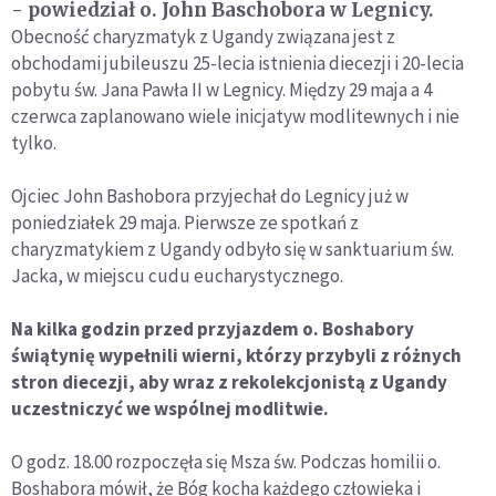
- powiedział o. John Baschobora w Legnicy.
Obecność charyzmatyk z Ugandy związana jest z
obchodami jubileuszu 25-lecia istnienia diecezji i 20-lecia
pobytu św. Jana Pawła II w Legnicy. Między 29 maja a 4
czerwca zaplanowano wiele inicjatyw modlitewnych i nie
tylko.
Ojciec John Bashobora przyjechał do Legnicy już w
poniedziałek 29 maja. Pierwsze ze spotkań z
charyzmatykiem z Ugandy odbyło się w sanktuarium św.
Jacka, w miejscu cudu eucharystycznego.
Na kilka godzin przed przyjazdem o. Boshabory
świątynię wypełnili wierni, którzy przybyli z różnych
stron diecezji, aby wraz z rekolekcjonistą z Ugandy
uczestniczyć we wspólnej modlitwie.
O godz. 18.00 rozpoczęła się Msza św. Podczas homilii o.
Boshabora mówił, że Bóg kocha każdego człowieka i