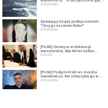
współsiostry. "To był jej ostatni gest
miłości"
WYDARZENIA
Śpiewający ksiądz podbija internet.
"Chcę go na swoim ślubie"
WYDARZENIA
[PILNE] Zmiany w archidiecezji
warszawskiej. Abp Adrian Galbas
wręczył dekrety nowym proboszczom
KOŚCIÓŁ
[PILNE] Podjęto kroki ws. księdza
Sawielewicza. Nie zobaczymy go w
mediach
WYDARZENIA