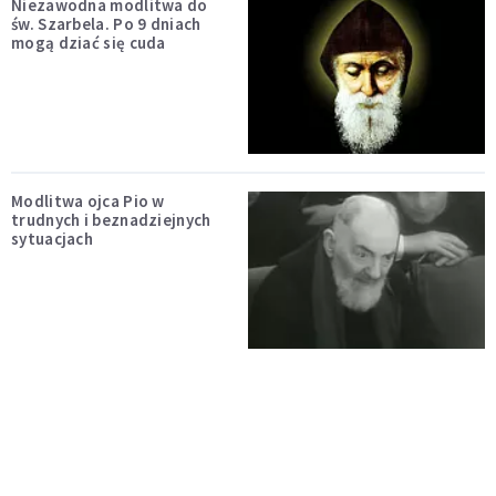
Niezawodna modlitwa do
św. Szarbela. Po 9 dniach
mogą dziać się cuda
Modlitwa ojca Pio w
trudnych i beznadziejnych
sytuacjach