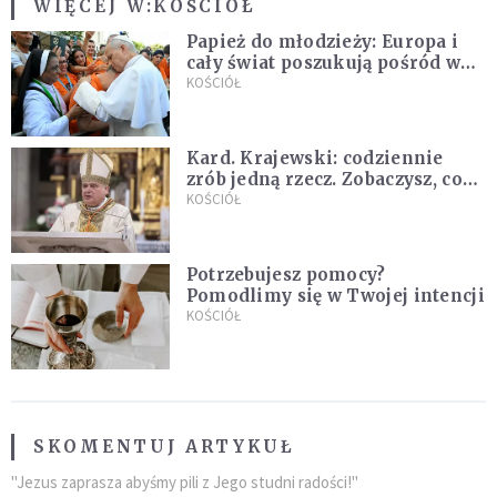
WIĘCEJ W:
KOŚCIÓŁ
Papież do młodzieży: Europa i
cały świat poszukują pośród was
nowych świętych
KOŚCIÓŁ
Kard. Krajewski: codziennie
zrób jedną rzecz. Zobaczysz, co
stanie się z twoim życiem
KOŚCIÓŁ
Potrzebujesz pomocy?
Pomodlimy się w Twojej intencji
KOŚCIÓŁ
SKOMENTUJ ARTYKUŁ
"Jezus zaprasza abyśmy pili z Jego studni radości!"