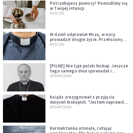
Potrzebujesz pomocy? Pomodlimy się
w Twojej intencji
KOŚCIÓŁ
W dzień odprawiał Mszę, w nocy
prowadził drugie życie. Przełożony
kazał mu opuścić zakon
KOŚCIÓŁ
[PILNE] Nie żyje polski biskup. Jeszcze
tego samego dnia spowiadał i
sprawował Mszę świętą
WYDARZENIA
Ksiądz zrezygnował z przyjęcia
święceń biskupich. "Jestem naprawdę
niegodny"
WYDARZENIA
Karmelitanka utonęła, ratując