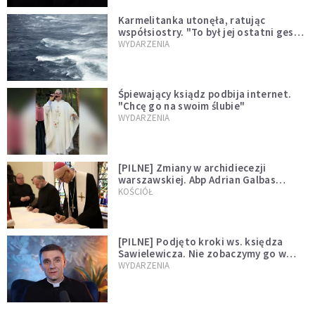
Karmelitanka utonęła, ratując
współsiostry. "To był jej ostatni gest
miłości"
WYDARZENIA
Śpiewający ksiądz podbija internet.
"Chcę go na swoim ślubie"
WYDARZENIA
[PILNE] Zmiany w archidiecezji
warszawskiej. Abp Adrian Galbas
wręczył dekrety nowym proboszczom
KOŚCIÓŁ
[PILNE] Podjęto kroki ws. księdza
Sawielewicza. Nie zobaczymy go w
mediach
WYDARZENIA