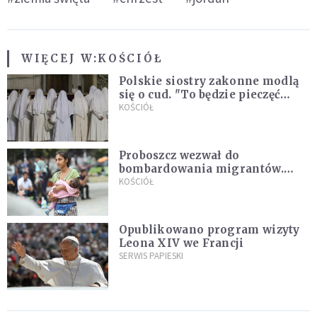
WIĘCEJ W:
KOŚCIÓŁ
Polskie siostry zakonne modlą
się o cud. "To będzie pieczęć
Pana Boga dla naszej wiary"
KOŚCIÓŁ
Proboszcz wezwał do
bombardowania migrantów.
"Masowy ogień przeciwko
KOŚCIÓŁ
najeźdźcom!"
Opublikowano program wizyty
Leona XIV we Francji
SERWIS PAPIESKI