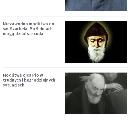
Niezawodna modlitwa do
św. Szarbela. Po 9 dniach
mogą dziać się cuda
Modlitwa ojca Pio w
trudnych i beznadziejnych
sytuacjach