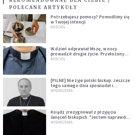
REKOMENDOWANE DLA CIEBIE /
POLECANE ARTYKUŁY
Potrzebujesz pomocy? Pomodlimy się
w Twojej intencji
KOŚCIÓŁ
W dzień odprawiał Mszę, w nocy
prowadził drugie życie. Przełożony
kazał mu opuścić zakon
KOŚCIÓŁ
[PILNE] Nie żyje polski biskup. Jeszcze
tego samego dnia spowiadał i
sprawował Mszę świętą
WYDARZENIA
Ksiądz zrezygnował z przyjęcia
święceń biskupich. "Jestem naprawdę
niegodny"
WYDARZENIA