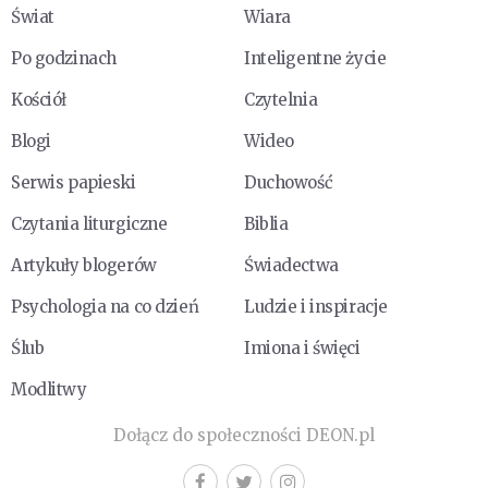
Świat
Wiara
Po godzinach
Inteligentne życie
Kościół
Czytelnia
Blogi
Wideo
Serwis papieski
Duchowość
Czytania liturgiczne
Biblia
Artykuły blogerów
Świadectwa
Psychologia na co dzień
Ludzie i inspiracje
Ślub
Imiona i święci
Modlitwy
Dołącz do społeczności DEON.pl