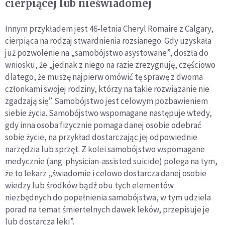
cierpiącej lub nieświadomej
Innym przykładem jest 46-letnia Cheryl Romaire z Calgary,
cierpiąca na rodzaj stwardnienia rozsianego. Gdy uzyskała
już pozwolenie na „samobójstwo asystowane”, doszła do
wniosku, że „jednak z niego na razie zrezygnuję, częściowo
dlatego, że muszę najpierw omówić tę sprawę z dwoma
członkami swojej rodziny, którzy na takie rozwiązanie nie
zgadzają się”. Samobójstwo jest celowym pozbawieniem
siebie życia. Samobójstwo wspomagane następuje wtedy,
gdy inna osoba fizycznie pomaga danej osobie odebrać
sobie życie, na przykład dostarczając jej odpowiednie
narzędzia lub sprzęt. Z kolei samobójstwo wspomagane
medycznie (ang. physician-assisted suicide) polega na tym,
że to lekarz „świadomie i celowo dostarcza danej osobie
wiedzy lub środków bądź obu tych elementów
niezbędnych do popełnienia samobójstwa, w tym udziela
porad na temat śmiertelnych dawek leków, przepisuje je
lub dostarcza leki”.