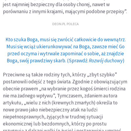
jest najmniej bezpieczny dla osoby chorej, nawet w
porównaniu z innymi krajami, mającymi podobne przepisy”.
DEON.PL POLECA
Kto szuka Boga, musi się zwrócić całkowicie do wewnątrz.
Musi się wciąż ukierunkowywać na Boga, zawsze mieć Go
przed oczyma i wytrwale zapominać o sobie, aż znajdzie
Boga, swój prawdziwy skarb. (Sprawdź:
Rozwój duchowy
)
Przeciwne są także rodziny tych, którzy „zbyt szybko”
postanowili odejść z tego świata. Zgodnie z obowiązującym
obecnie prawem „na wybranie przez kogoś śmierci rodzina
nie ma żadnego wpływu”, Tymczasem, zdaniem autora
artykułu, „wielu z nich (krewnych zmarłych) określa to
nowe prawo jako niebezpieczny atak na ludzi
niepełnosprawnych, żyjących w trudnej sytuacji
ekonomicznej lub bezdomnych, którzy po prostu
rezygnują z dalszej walki (o życie) i postanawiają umrzeć…