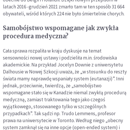
latach 2016 -grudzień 2021 zmarło tam w ten sposób 31 664
obywateli, wśród których 224 nie było śmiertelnie chorych.
Samobójstwo wspomagane jak zwykła
procedura medyczna?
Cała sprawa rozpaliła w kraju dyskusje na temat
sensowności nowej ustawy i podzieliła m.in. środowiska
akademickie. Na przykład Jocelyn Downie z uniwersytetu
Dalhousie w Nowej Szkocji uważa, że „w stosunku do reszty
świata mamy naprawdę wspaniały system (eutanazji)”. Inni
jednak, przeciwnie, twierdzą, że „samobójstwo
wspomagane stało się w Kanadzie niemal zwykłą procedurą
medyczną, zamiast traktowania tego jako czegoś
wyjątkowego, stosowanego tylko w szczególnych
przypadkach”. Tak sądzi np. Trudo Lemmens, profesor
prawa na uniwersytecie w Toronto. Według niego „obecny
system zamknął się na inne opcje (open-ended system) i