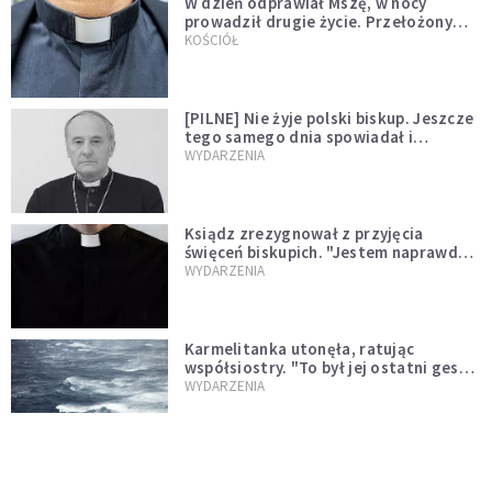
W dzień odprawiał Mszę, w nocy
prowadził drugie życie. Przełożony
kazał mu opuścić zakon
KOŚCIÓŁ
[PILNE] Nie żyje polski biskup. Jeszcze
tego samego dnia spowiadał i
sprawował Mszę świętą
WYDARZENIA
Ksiądz zrezygnował z przyjęcia
święceń biskupich. "Jestem naprawdę
niegodny"
WYDARZENIA
Karmelitanka utonęła, ratując
współsiostry. "To był jej ostatni gest
miłości"
WYDARZENIA
Śpiewający ksiądz podbija internet.
"Chcę go na swoim ślubie"