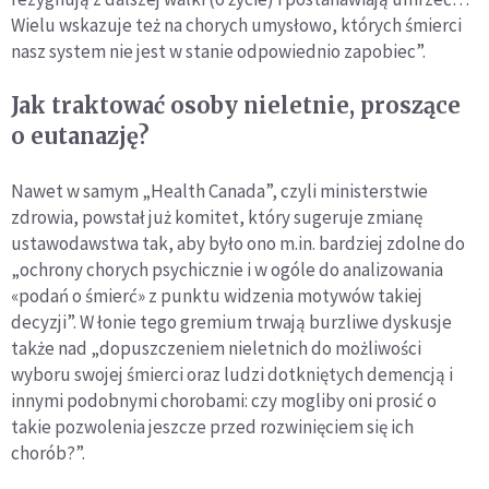
Wielu wskazuje też na chorych umysłowo, których śmierci
nasz system nie jest w stanie odpowiednio zapobiec”.
Jak traktować osoby nieletnie, proszące
o eutanazję?
Nawet w samym „Health Canada”, czyli ministerstwie
zdrowia, powstał już komitet, który sugeruje zmianę
ustawodawstwa tak, aby było ono m.in. bardziej zdolne do
„ochrony chorych psychicznie i w ogóle do analizowania
«podań o śmierć» z punktu widzenia motywów takiej
decyzji”. W łonie tego gremium trwają burzliwe dyskusje
także nad „dopuszczeniem nieletnich do możliwości
wyboru swojej śmierci oraz ludzi dotkniętych demencją i
innymi podobnymi chorobami: czy mogliby oni prosić o
takie pozwolenia jeszcze przed rozwinięciem się ich
chorób?”.