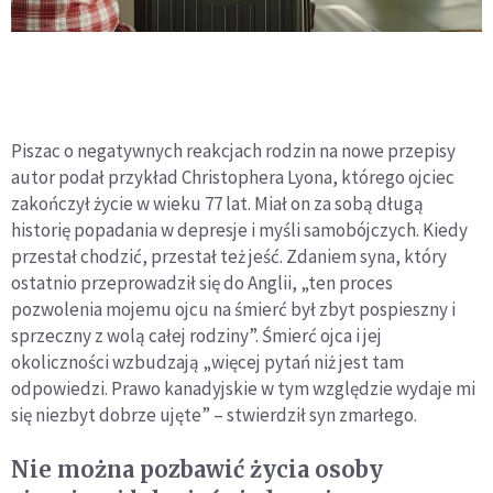
Piszac o negatywnych reakcjach rodzin na nowe przepisy
autor podał przykład Christophera Lyona, którego ojciec
zakończył życie w wieku 77 lat. Miał on za sobą długą
historię popadania w depresje i myśli samobójczych. Kiedy
przestał chodzić, przestał też jeść. Zdaniem syna, który
ostatnio przeprowadził się do Anglii, „ten proces
pozwolenia mojemu ojcu na śmierć był zbyt pospieszny i
sprzeczny z wolą całej rodziny”. Śmierć ojca i jej
okoliczności wzbudzają „więcej pytań niż jest tam
odpowiedzi. Prawo kanadyjskie w tym względzie wydaje mi
się niezbyt dobrze ujęte” – stwierdził syn zmarłego.
Nie można pozbawić życia osoby