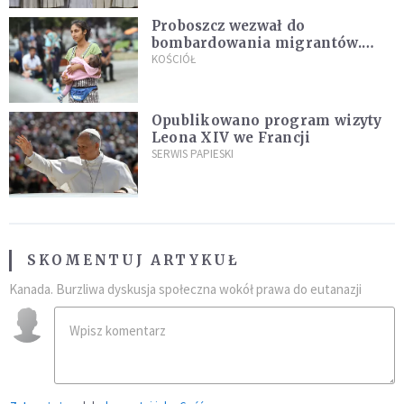
Proboszcz wezwał do
bombardowania migrantów.
"Masowy ogień przeciwko
KOŚCIÓŁ
najeźdźcom!"
Opublikowano program wizyty
Leona XIV we Francji
SERWIS PAPIESKI
SKOMENTUJ ARTYKUŁ
Kanada. Burzliwa dyskusja społeczna wokół prawa do eutanazji