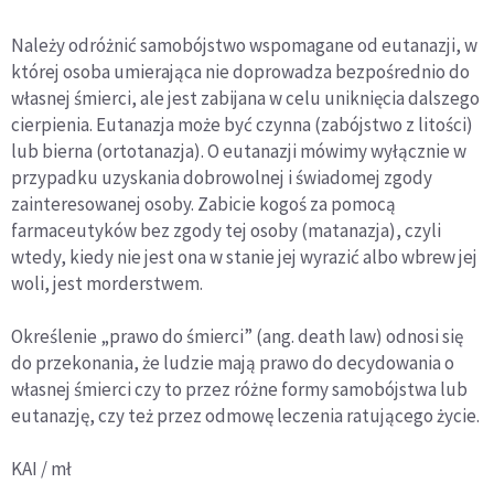
Należy odróżnić samobójstwo wspomagane od eutanazji, w
której osoba umierająca nie doprowadza bezpośrednio do
własnej śmierci, ale jest zabijana w celu uniknięcia dalszego
cierpienia. Eutanazja może być czynna (zabójstwo z litości)
lub bierna (ortotanazja). O eutanazji mówimy wyłącznie w
przypadku uzyskania dobrowolnej i świadomej zgody
zainteresowanej osoby. Zabicie kogoś za pomocą
farmaceutyków bez zgody tej osoby (matanazja), czyli
wtedy, kiedy nie jest ona w stanie jej wyrazić albo wbrew jej
woli, jest morderstwem.
Określenie „prawo do śmierci” (ang. death law) odnosi się
do przekonania, że ludzie mają prawo do decydowania o
własnej śmierci czy to przez różne formy samobójstwa lub
eutanazję, czy też przez odmowę leczenia ratującego życie.
KAI / mł