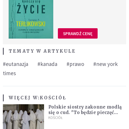
SPRAWDŹ CENĘ
TEMATY W ARTYKULE
#eutanazja
#kanada
#prawo
#new york
times
WIĘCEJ W:
KOŚCIÓŁ
Polskie siostry zakonne modlą
się o cud. "To będzie pieczęć
Pana Boga dla naszej wiary"
KOŚCIÓŁ