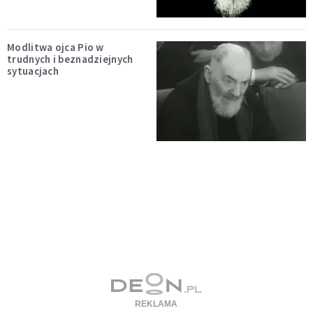
Modlitwa ojca Pio w
trudnych i beznadziejnych
sytuacjach