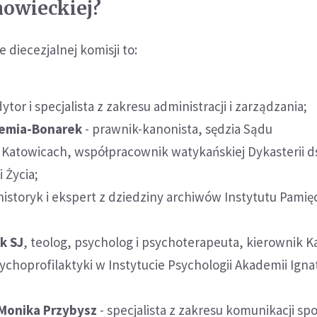
nowieckiej?
 diecezjalnej komisji to:
ytor i specjalista z zakresu administracji i zarządzania;
zemia-Bonarek
- prawnik-kanonista, sędzia Sądu
 Katowicach, współpracownik watykańskiej Dykasterii d
 Życia;
 historyk i ekspert z dziedziny archiwów Instytutu Pamię
k SJ
, teolog, psycholog i psychoterapeuta, kierownik K
sychoprofilaktyki w Instytucie Psychologii Akademii Ign
. Monika Przybysz
- specjalista z zakresu komunikacji sp