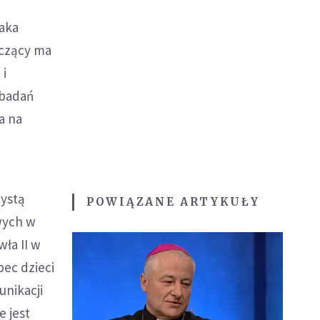
żaka
iczący ma
 i
 badań
a na
cystą
POWIĄZANE ARTYKUŁY
wych w
ła II w
ec dzieci
unikacji
e jest