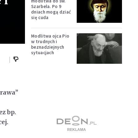
 i
modlitwa do św.
Szarbela. Po 9
dniach mogą dziać
się cuda
Modlitwa ojca Pio
w trudnych i
beznadziejnych
sytuacjach
prawa”
z bp.
ej.