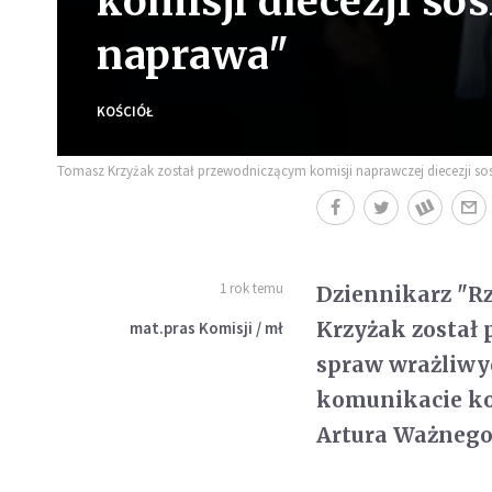
komisji diecezji so
naprawa"
KOŚCIÓŁ
Tomasz Krzyżak został przewodniczącym komisji naprawczej diecezji sos
1 rok temu
Dziennikarz "Rz
Krzyżak został
mat.pras Komisji / mł
spraw wrażliwyc
komunikacie kom
Artura Ważnego 