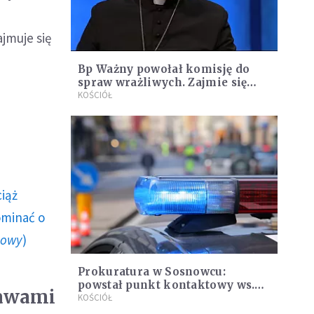
jmuje się
Bp Ważny powołał komisję do
spraw wrażliwych. Zajmie się
najpierw sprawą sosnowieckiego
KOŚCIÓŁ
seminarium
ciąż
ominać o
howy
)
Prokuratura w Sosnowcu:
powstał punkt kontaktowy ws.
rawami
przestępstw seksualnych,
KOŚCIÓŁ
których sprawcami są osoby