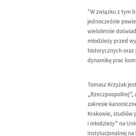
"W związku z tym b
jednocześnie powi
wieloletnie doświa
młodzieży przed wy
historycznych oraz
dynamikę prac komi
Tomasz Krzyżak jest
„Rzeczpospolitej”
zakresie kanoniczn
Krakowie, studiów 
i młodzieży” na Un
instytucjonalnej na