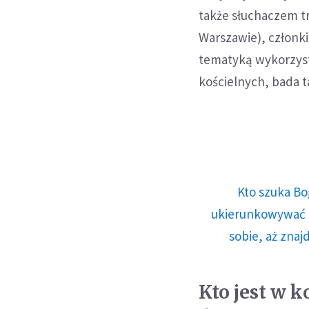
także słuchaczem t
Warszawie), członki
tematyką wykorzyst
kościelnych, bada t
Kto szuka Bo
ukierunkowywać n
sobie, aż znaj
Kto jest w 