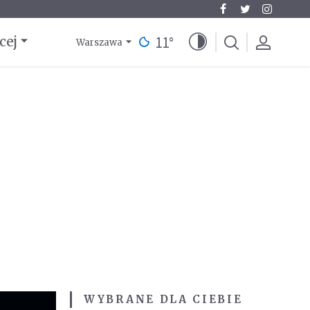
11
°
cej
Warszawa
WYBRANE DLA CIEBIE