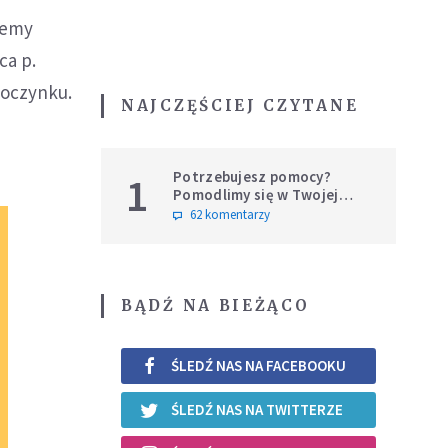
lemy
ca p.
poczynku.
NAJCZĘŚCIEJ CZYTANE
Potrzebujesz pomocy?
1
Pomodlimy się w Twojej
intencji
62 komentarzy
BĄDŹ NA BIEŻĄCO
ŚLEDŹ NAS NA FACEBOOKU
ŚLEDŹ NAS NA TWITTERZE