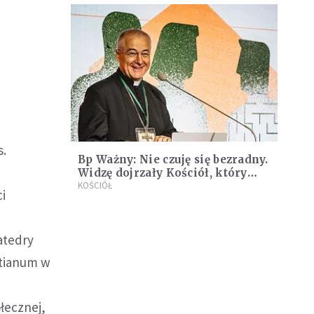
duchowne
s.
Bp Ważny: Nie czuję się bezradny.
Widzę dojrzały Kościół, który
nam pokazuje Duch Święty [NASZ
KOŚCIÓŁ
ci
WYWIAD]
atedry
atianum w
ołecznej,