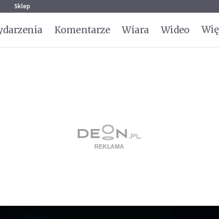
g
Sklep
Wię
darzenia
Komentarze
Wiara
Wideo