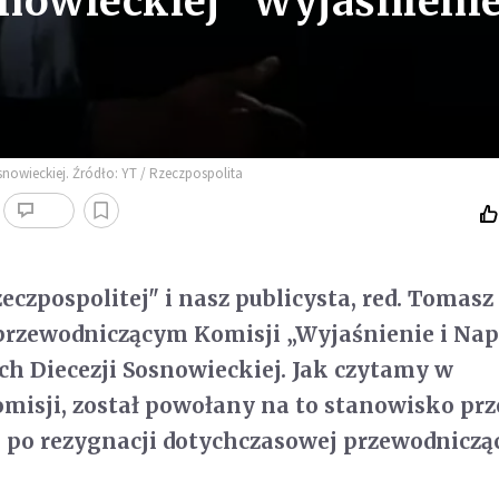
snowieckiej "Wyjaśnienie
nowieckiej. Źródło: YT / Rzeczpospolita
eczpospolitej" i nasz publicysta, red. Tomasz
 przewodniczącym Komisji „Wyjaśnienie i Na
h Diecezji Sosnowieckiej. Jak czytamy w
isji, został powołany na to stanowisko prze
po rezygnacji dotychczasowej przewodnicząc