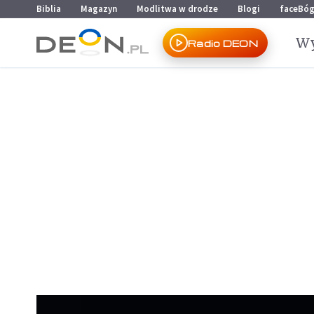
Przejdź do menu głównego
Przejdź do treści
Biblia
Magazyn
Modlitwa w drodze
Blogi
faceBó
Wy
Radio DEON