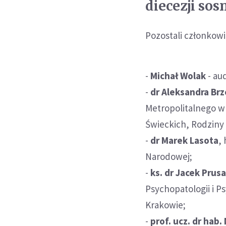
diecezji sos
Pozostali członkowie
-
Michał Wolak
- aud
-
dr Aleksandra Br
Metropolitalnego w
Świeckich, Rodziny i
-
dr Marek Lasota
,
Narodowej;
-
ks. dr Jacek Prusa
Psychopatologii i P
Krakowie;
-
prof. ucz. dr hab