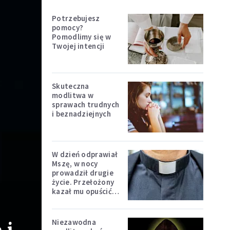
Potrzebujesz
pomocy?
Pomodlimy się w
Twojej intencji
Skuteczna
modlitwa w
sprawach trudnych
i beznadziejnych
W dzień odprawiał
Mszę, w nocy
prowadził drugie
życie. Przełożony
kazał mu opuścić
zakon
Niezawodna