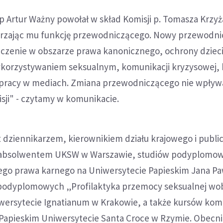
p Artur Ważny powołał w skład Komisji p. Tomasza Krzy
erzając mu funkcję przewodniczącego. Nowy przewodn
dczenie w obszarze prawa kanonicznego, ochrony dzieci
korzystywaniem seksualnym, komunikacji kryzysowej,
 pracy w mediach. Zmiana przewodniczącego nie wpływ
sji" - czytamy w komunikacie.
 dziennikarzem, kierownikiem działu krajowego i publi
, absolwentem UKSW w Warszawie, studiów podyplomo
ego prawa karnego na Uniwersytecie Papieskim Jana Paw
podyplomowych „Profilaktyka przemocy seksualnej wob
iwersytecie Ignatianum w Krakowie, a także kursów kom
 Papieskim Uniwersytecie Santa Croce w Rzymie. Obecni