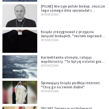
[PILNE] Nie żyje polski biskup. Jeszcze
tego samego dnia spowiadał i
sprawował Mszę świętą
WYDARZENIA
Ksiądz zrezygnował z przyjęcia
święceń biskupich. "Jestem naprawdę
niegodny"
WYDARZENIA
Karmelitanka utonęła, ratując
współsiostry. "To był jej ostatni gest
miłości"
WYDARZENIA
Śpiewający ksiądz podbija internet.
"Chcę go na swoim ślubie"
WYDARZENIA
[PILNE] Zmiany w archidiecezji