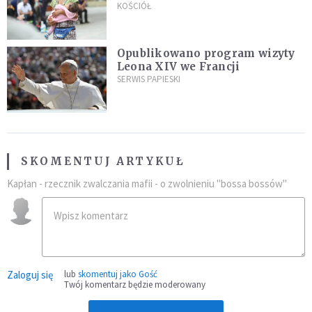
"Masowy ogień przeciwko
KOŚCIÓŁ
najeźdźcom!"
Opublikowano program wizyty
Leona XIV we Francji
SERWIS PAPIESKI
SKOMENTUJ ARTYKUŁ
Kapłan - rzecznik zwalczania mafii - o zwolnieniu "bossa bossów"
Zaloguj się
lub
skomentuj jako Gość
Twój komentarz będzie moderowany