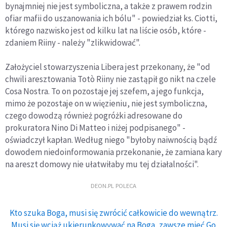
bynajmniej nie jest symboliczna, a także z prawem rodzin
ofiar mafii do uszanowania ich bólu" - powiedział ks. Ciotti,
którego nazwisko jest od kilku lat na liście osób, które -
zdaniem Riiny - należy "zlikwidować".
Założyciel stowarzyszenia Libera jest przekonany, że "od
chwili aresztowania Totò Riiny nie zastąpił go nikt na czele
Cosa Nostra. To on pozostaje jej szefem, a jego funkcja,
mimo że pozostaje on w więzieniu, nie jest symboliczna,
czego dowodzą również pogróżki adresowane do
prokuratora Nino Di Matteo i niżej podpisanego" -
oświadczył kapłan. Według niego "byłoby naiwnością bądź
dowodem niedoinformowania przekonanie, że zamiana kary
na areszt domowy nie ułatwiłaby mu tej działalności".
DEON.PL POLECA
Kto szuka Boga, musi się zwrócić całkowicie do wewnątrz.
Musi się wciąż ukierunkowywać na Boga, zawsze mieć Go