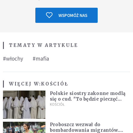
WSPOMÓŻ NAS
TEMATY W ARTYKULE
#włochy
#mafia
WIĘCEJ W:
KOŚCIÓŁ
Polskie siostry zakonne modlą
się o cud. "To będzie pieczęć
Pana Boga dla naszej wiary"
KOŚCIÓŁ
Proboszcz wezwał do
bombardowania migrantów.