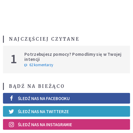
NAJCZĘŚCIEJ CZYTANE
1
Potrzebujesz pomocy? Pomodlimy się w Twojej
intencji
62 komentarzy
BĄDŹ NA BIEŻĄCO
ŚLEDŹ NAS NA FACEBOOKU
ŚLEDŹ NAS NA TWITTERZE
ŚLEDŹ NAS NA INSTAGRAMIE