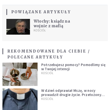
POWIĄZANE ARTYKUŁY
Włochy: ksiądz na
wojnie z mafią
KOŚCIÓŁ
REKOMENDOWANE DLA CIEBIE /
POLECANE ARTYKUŁY
Potrzebujesz pomocy? Pomodlimy się
w Twojej intencji
KOŚCIÓŁ
W dzień odprawiał Mszę, w nocy
prowadził drugie życie. Przełożony
kazał mu opuścić zakon
KOŚCIÓŁ