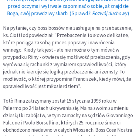
przed oczyma i wytrwale zapominać o sobie, aż znajdzie
Boga, swój prawdziwy skarb. (Sprawdź:
Rozwój duchowy
)
Na pytanie, czy boss bossów nie zasługuje na przebaczenie,
ks. Ciotti odpowiedział: "Przebaczenie to słowo delikatne,
które pociąga za sobą proces poprawy i nawrócenia
winnego. Kiedy tak jest - ale nie można o tym mówić w
przypadku Riiny - otwiera się możliwość przebaczenia, gdy
wyrówna się rachunki z wymiarem sprawiedliwości, który
jednak nie kieruje się logiką przebaczenia ani zemsty. To
możliwość, o której przypomina Franciszek, kiedy mówi, że
sprawiedliwość jest miłosierdziem".
Totò Riina zatrzymany został 15 stycznia 1993 roku w
Palermo po 24 latach ukrywania się. Ma na swoim sumieniu
dziesiątki zabójstw, w tym zamachy na sędziów Giovanniego
Falcone i Paolo Borsellino, których 25. rocznice śmierci
obchodzono niedawno w całych Włoszech. Boss Cosa Nostra