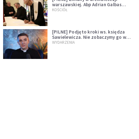
warszawskiej. Abp Adrian Galbas
wręczył dekrety nowym proboszczom
KOŚCIÓŁ
[PILNE] Podjęto kroki ws. księdza
Sawielewicza. Nie zobaczymy go w
mediach
WYDARZENIA