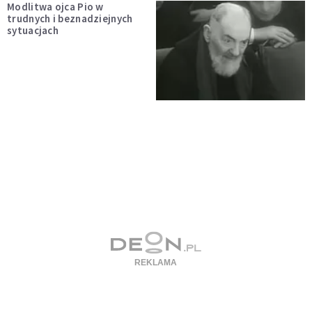
Modlitwa ojca Pio w
trudnych i beznadziejnych
sytuacjach