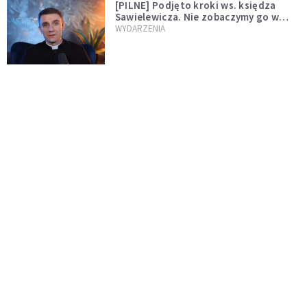
[PILNE] Podjęto kroki ws. księdza
Sawielewicza. Nie zobaczymy go w
mediach
WYDARZENIA