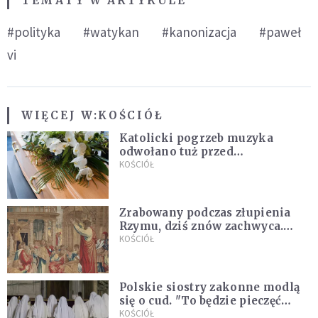
TEMATY W ARTYKULE
#polityka
#watykan
#kanonizacja
#paweł
vi
WIĘCEJ W:
KOŚCIÓŁ
Katolicki pogrzeb muzyka
odwołano tuż przed
uroczystością. Powodem była
KOŚCIÓŁ
przynależność do masonerii
Zrabowany podczas złupienia
Rzymu, dziś znów zachwyca.
Wyjątkowy arras w Castel
KOŚCIÓŁ
Gandolfo
Polskie siostry zakonne modlą
się o cud. "To będzie pieczęć
Pana Boga dla naszej wiary"
KOŚCIÓŁ