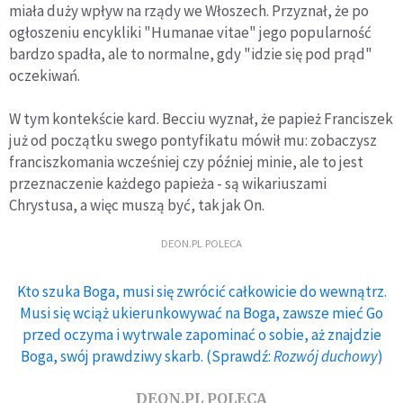
miała duży wpływ na rządy we Włoszech. Przyznał, że po
ogłoszeniu encykliki "Humanae vitae" jego popularność
bardzo spadła, ale to normalne, gdy "idzie się pod prąd"
oczekiwań.
W tym kontekście kard. Becciu wyznał, że papież Franciszek
już od początku swego pontyfikatu mówił mu: zobaczysz
franciszkomania wcześniej czy później minie, ale to jest
przeznaczenie każdego papieża - są wikariuszami
Chrystusa, a więc muszą być, tak jak On.
DEON.PL POLECA
Kto szuka Boga, musi się zwrócić całkowicie do wewnątrz.
Musi się wciąż ukierunkowywać na Boga, zawsze mieć Go
przed oczyma i wytrwale zapominać o sobie, aż znajdzie
Boga, swój prawdziwy skarb. (Sprawdź:
Rozwój duchowy
)
DEON.PL POLECA