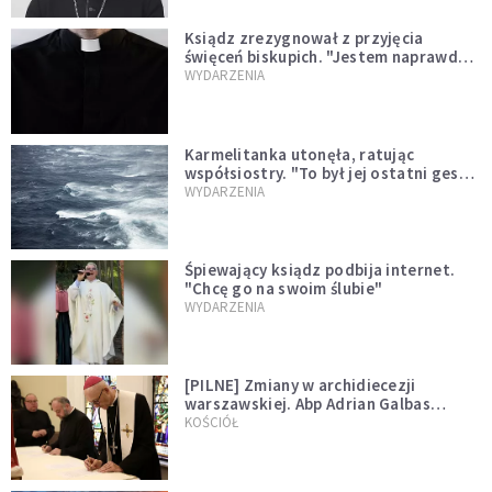
Ksiądz zrezygnował z przyjęcia
święceń biskupich. "Jestem naprawdę
niegodny"
WYDARZENIA
Karmelitanka utonęła, ratując
współsiostry. "To był jej ostatni gest
miłości"
WYDARZENIA
Śpiewający ksiądz podbija internet.
"Chcę go na swoim ślubie"
WYDARZENIA
[PILNE] Zmiany w archidiecezji
warszawskiej. Abp Adrian Galbas
wręczył dekrety nowym proboszczom
KOŚCIÓŁ