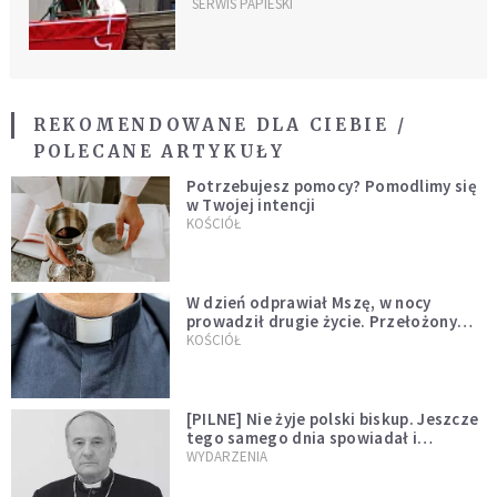
SERWIS PAPIESKI
REKOMENDOWANE DLA CIEBIE /
POLECANE ARTYKUŁY
Potrzebujesz pomocy? Pomodlimy się
w Twojej intencji
KOŚCIÓŁ
W dzień odprawiał Mszę, w nocy
prowadził drugie życie. Przełożony
kazał mu opuścić zakon
KOŚCIÓŁ
[PILNE] Nie żyje polski biskup. Jeszcze
tego samego dnia spowiadał i
sprawował Mszę świętą
WYDARZENIA