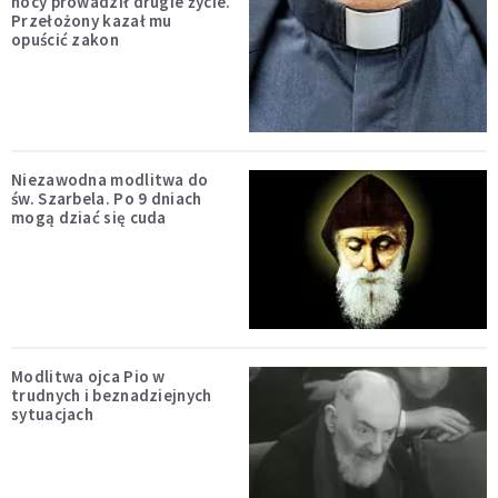
nocy prowadził drugie życie.
Przełożony kazał mu
opuścić zakon
Niezawodna modlitwa do
św. Szarbela. Po 9 dniach
mogą dziać się cuda
Modlitwa ojca Pio w
trudnych i beznadziejnych
sytuacjach