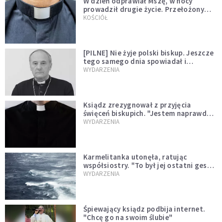
W dzień odprawiał Mszę, w nocy
prowadził drugie życie. Przełożony
kazał mu opuścić zakon
KOŚCIÓŁ
[PILNE] Nie żyje polski biskup. Jeszcze
tego samego dnia spowiadał i
sprawował Mszę świętą
WYDARZENIA
Ksiądz zrezygnował z przyjęcia
święceń biskupich. "Jestem naprawdę
niegodny"
WYDARZENIA
Karmelitanka utonęła, ratując
współsiostry. "To był jej ostatni gest
miłości"
WYDARZENIA
Śpiewający ksiądz podbija internet.
"Chcę go na swoim ślubie"