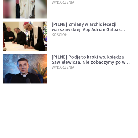
WYDARZENIA
[PILNE] Zmiany w archidiecezji
warszawskiej. Abp Adrian Galbas
wręczył dekrety nowym proboszczom
KOŚCIÓŁ
[PILNE] Podjęto kroki ws. księdza
Sawielewicza. Nie zobaczymy go w
mediach
WYDARZENIA