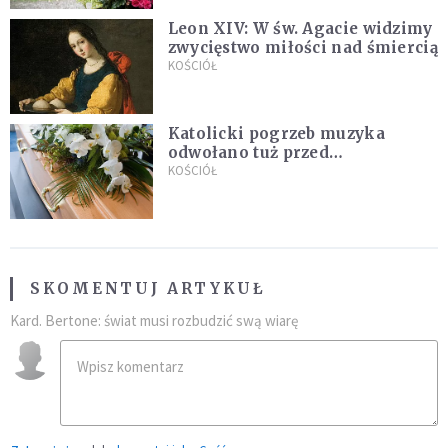
Leon XIV: W św. Agacie widzimy
zwycięstwo miłości nad śmiercią
KOŚCIÓŁ
Katolicki pogrzeb muzyka
odwołano tuż przed
uroczystością. Powodem była
KOŚCIÓŁ
przynależność do masonerii
SKOMENTUJ ARTYKUŁ
Kard. Bertone: świat musi rozbudzić swą wiarę