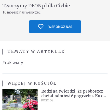
Tworzymy DEON.pl dla Ciebie
Tu możesz nas wesprzeć.
WSPOMÓŻ NAS
TEMATY W ARTYKULE
#rok wiary
WIĘCEJ W:
KOŚCIÓŁ
Rodzina twierdzi, że proboszcz
chciał odmówić pogrzebu. Kuria
zapowiada wyjaśnienia
KOŚCIÓŁ