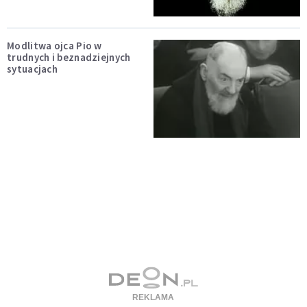
Modlitwa ojca Pio w
trudnych i beznadziejnych
sytuacjach