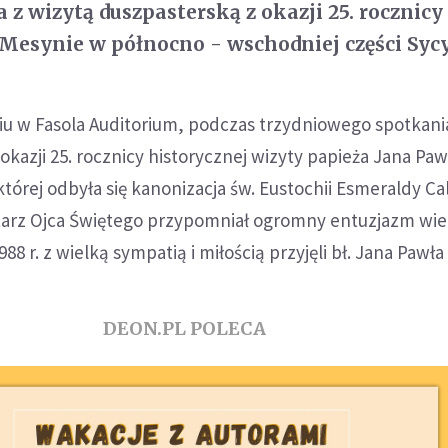
a z wizytą duszpasterską z okazji 25. rocznicy
 Mesynie w północno - wschodniej części Sycyl
u w Fasola Auditorium, podczas trzydniowego spotkani
kazji 25. rocznicy historycznej wizyty papieża Jana Pawł
tórej odbyła się kanonizacja św. Eustochii Esmeraldy Cal
etarz Ojca Świętego przypomniał ogromny entuzjazm wi
8 r. z wielką sympatią i miłością przyjęli bł. Jana Pawła I
DEON.PL POLECA