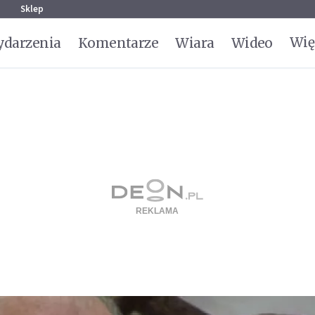
g
Sklep
Wię
darzenia
Komentarze
Wiara
Wideo