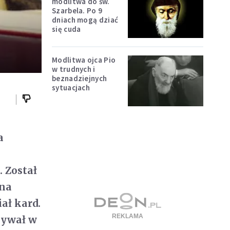
modlitwa do św.
Szarbela. Po 9
dniach mogą dziać
się cuda
Modlitwa ojca Pio
w trudnych i
beznadziejnych
sytuacjach
a
. Został
ana
iał kard.
bywał w