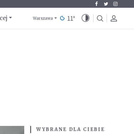
11
°
cej
Warszawa
WYBRANE DLA CIEBIE