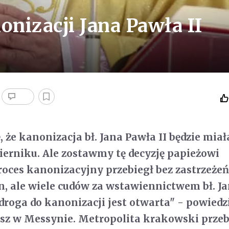
onizacji Jana Pawła II
 że kanonizacja bł. Jana Pawła II będzie miał
ierniku. Ale zostawmy tę decyzję papieżowi
roces kanonizacyjny przebiegł bez zastrzeżeń
n, ale wiele cudów za wstawiennictwem bł. J
 droga do kanonizacji jest otwarta" - powiedz
isz w Messynie. Metropolita krakowski prze