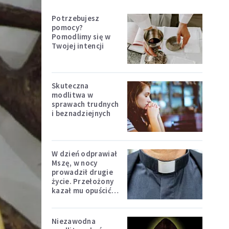
Potrzebujesz
pomocy?
Pomodlimy się w
Twojej intencji
Skuteczna
modlitwa w
sprawach trudnych
i beznadziejnych
W dzień odprawiał
Mszę, w nocy
prowadził drugie
życie. Przełożony
kazał mu opuścić
zakon
Niezawodna