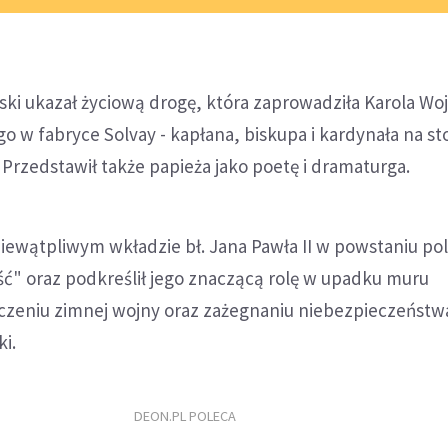
ki ukazał życiową drogę, która zaprowadziła Karola Wojt
o w fabryce Solvay - kapłana, biskupa i kardynała na sto
 Przedstawił także papieża jako poetę i dramaturga.
iewątpliwym wkładzie bł. Jana Pawła II w powstaniu po
ść" oraz podkreślił jego znaczącą rolę w upadku muru
ńczeniu zimnej wojny oraz zażegnaniu niebezpieczeństw
ki.
DEON.PL POLECA