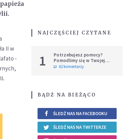
 papieża
ii.
NAJCZĘŚCIEJ CZYTANE
a
a II w
Potrzebujesz pomocy?
1
afato -
Pomodlimy się w Twojej
intencji
62 komentarzy
ernych,
I.
BĄDŹ NA BIEŻĄCO
ŚLEDŹ NAS NA FACEBOOKU
ŚLEDŹ NAS NA TWITTERZE