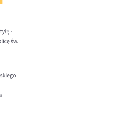
yłę -
licę św.
lskiego
a