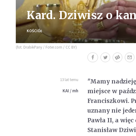
Kard. Dziwisz o kan
KOŚCIÓŁ
(fot. DrabikPany / Foter.com / CC BY)
13 lat temu
"Mamy nadzieję,
miejsce w paźdz
KAI / mh
Franciszkowi. P
uznany nie jede
Pawła II, a więc
Stanisław Dziw