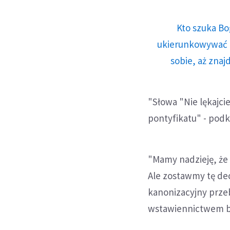
Kto szuka Bo
ukierunkowywać n
sobie, aż znaj
"Słowa "Nie lękajcie
pontyfikatu" - podkr
"Mamy nadzieję, że 
Ale zostawmy tę dec
kanonizacyjny przeb
wstawiennictwem bł.