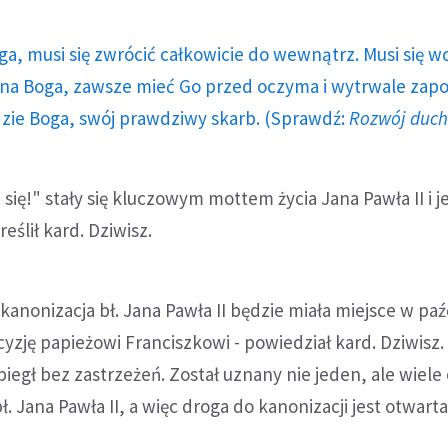
ga, musi się zwrócić całkowicie do wewnątrz. Musi się w
a Boga, zawsze mieć Go przed oczyma i wytrwale zap
dzie Boga, swój prawdziwy skarb. (Sprawdź:
Rozwój duc
 się!" stały się kluczowym mottem życia Jana Pawła II i j
eślił kard. Dziwisz.
kanonizacja bł. Jana Pawła II będzie miała miejsce w paź
yzję papieżowi Franciszkowi - powiedział kard. Dziwisz.
iegł bez zastrzeżeń. Został uznany nie jeden, ale wiel
 Jana Pawła II, a więc droga do kanonizacji jest otwarta