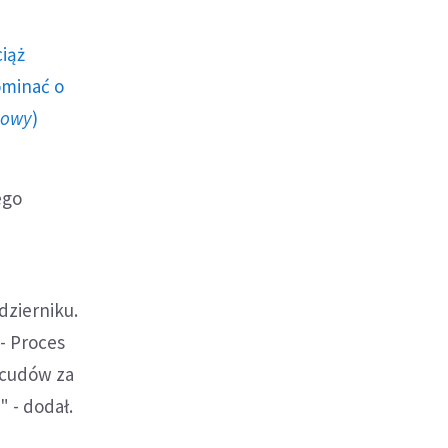
ciąż
ominać o
howy
)
ego
dzierniku.
 - Proces
e cudów za
" - dodał.