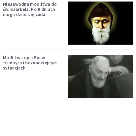
Niezawodna modlitwa do
św. Szarbela. Po 9 dniach
mogą dziać się cuda
Modlitwa ojca Pio w
trudnych i beznadziejnych
sytuacjach