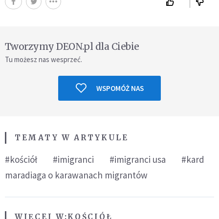
Tworzymy DEON.pl dla Ciebie
Tu możesz nas wesprzeć.
WSPOMÓŻ NAS
TEMATY W ARTYKULE
#kościół
#imigranci
#imigranci usa
#kard
maradiaga o karawanach migrantów
WIĘCEJ W:
KOŚCIÓŁ