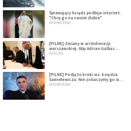
Śpiewający ksiądz podbija internet.
"Chcę go na swoim ślubie"
WYDARZENIA
[PILNE] Zmiany w archidiecezji
warszawskiej. Abp Adrian Galbas
wręczył dekrety nowym proboszczom
KOŚCIÓŁ
[PILNE] Podjęto kroki ws. księdza
Sawielewicza. Nie zobaczymy go w
mediach
WYDARZENIA