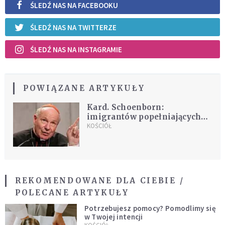
ŚLEDŹ NAS NA FACEBOOKU
ŚLEDŹ NAS NA TWITTERZE
ŚLEDŹ NAS NA INSTAGRAMIE
POWIĄZANE ARTYKUŁY
Kard. Schoenborn:
imigrantów popełniających
przestępstwa należy odesłać
KOŚCIÓŁ
REKOMENDOWANE DLA CIEBIE /
POLECANE ARTYKUŁY
Potrzebujesz pomocy? Pomodlimy się
w Twojej intencji