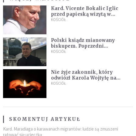
Kard. Vicente Bokalic Iglic
przed papieską wizytą w
Argentynie: Nasz pokorny lud
KOŚCIÓŁ
kocha papieża
Polski ksiądz mianowany
biskupem. Poprzedni
ordynariusz zrezygnował
KOŚCIÓŁ
Nie żyje zakonnik, który
odwiózł Karola Wojtyłę na
konklawe. Jan Paweł II nazywał
KOŚCIÓŁ
go "winowajcą"
SKOMENTUJ ARTYKUŁ
Kard. Maradiaga o karawanach migrantów: ludzie są zmuszeni
ratować się ucieczką