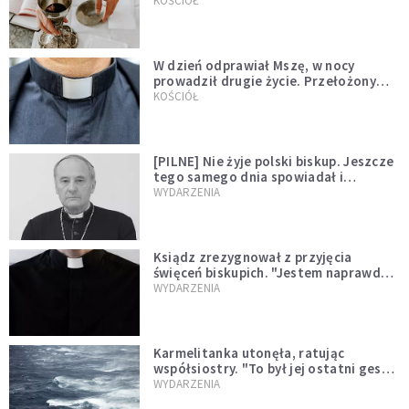
KOŚCIÓŁ
W dzień odprawiał Mszę, w nocy
prowadził drugie życie. Przełożony
kazał mu opuścić zakon
KOŚCIÓŁ
[PILNE] Nie żyje polski biskup. Jeszcze
tego samego dnia spowiadał i
sprawował Mszę świętą
WYDARZENIA
Ksiądz zrezygnował z przyjęcia
święceń biskupich. "Jestem naprawdę
niegodny"
WYDARZENIA
Karmelitanka utonęła, ratując
współsiostry. "To był jej ostatni gest
miłości"
WYDARZENIA