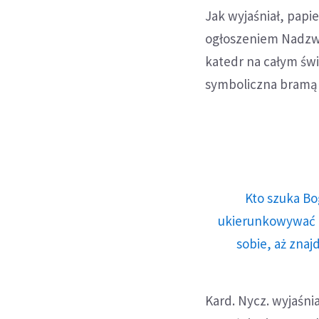
Jak wyjaśniał, pap
ogłoszeniem Nadzwy
katedr na całym świ
symboliczna bramą 
Kto szuka Bo
ukierunkowywać n
sobie, aż znaj
Kard. Nycz. wyjaśni