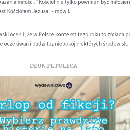
zania miłości. "Kościół nie tylko powinien być miłosier
jest Kościołem Jezusa" - mówił.
ski ocenił, że w Polsce kontekst tego roku to zmiana p
e oczekiwań i budzi też niepokój niektórych środowisk.
DEON.PL POLECA