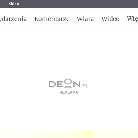
g
Sklep
Wię
darzenia
Komentarze
Wiara
Wideo