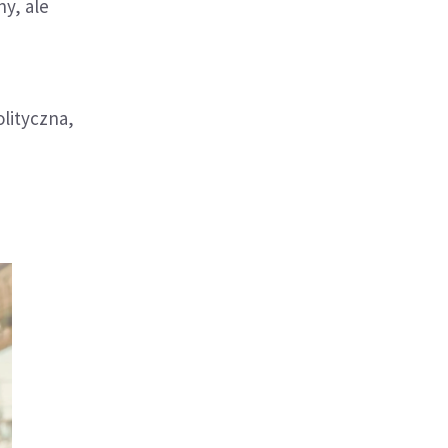
ny, ale
olityczna,