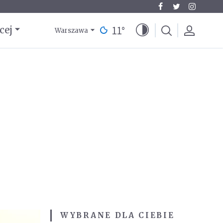
11
°
cej
Warszawa
WYBRANE DLA CIEBIE