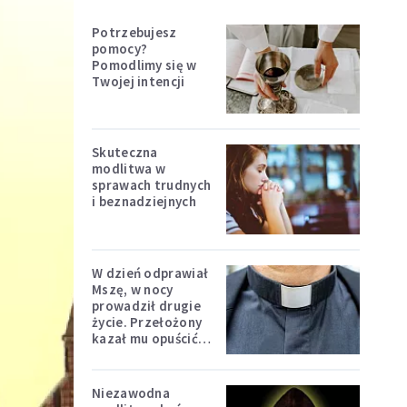
Potrzebujesz
pomocy?
Pomodlimy się w
Twojej intencji
Skuteczna
modlitwa w
sprawach trudnych
i beznadziejnych
W dzień odprawiał
Mszę, w nocy
prowadził drugie
życie. Przełożony
kazał mu opuścić
zakon
Niezawodna