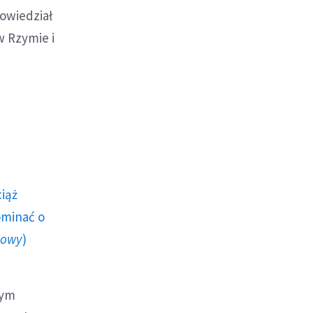
owiedział
w Rzymie i
ciąż
ominać o
howy
)
nym