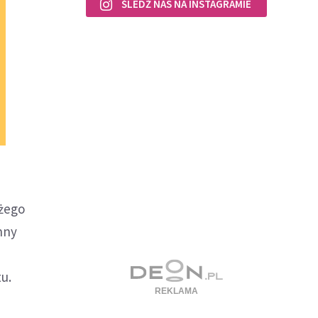
ŚLEDŹ NAS NA INSTAGRAMIE
ożego
nny
-
tu.