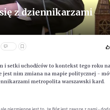
się z dziennikarzami
m i setki uchodźców to kontekst tego roku n
ce jest nim zmiana na mapie politycznej - mó
iennikarzami metropolita warszawski kard.
 ale niezmienne jest to, że Bóg jest zawsze z nami - doda