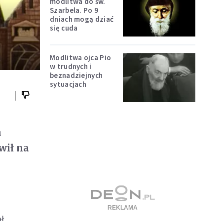
modlitwa do św.
Szarbela. Po 9
dniach mogą dziać
się cuda
Modlitwa ojca Pio
w trudnych i
beznadziejnych
sytuacjach
a
wił na
ł.