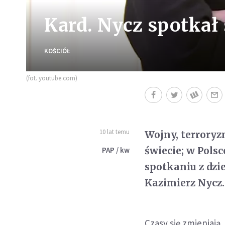
Kard. Nycz spotkał 
KOŚCIÓŁ
(fot. youtube.com)
10 lat temu
Wojny, terroryz
świecie; w Pols
PAP / kw
spotkaniu z dz
Kazimierz Nycz.
Czasy się zmieniają,