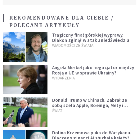
REKOMENDOWANE DLA CIEBIE /
POLECANE ARTYKUŁY
Tragiczny finał górskiej wyprawy.
Diakon zginął w ataku niedźwiedzia
WIADOMOŚCI ZE ŚWIATA
Angela Merkel jako negocjator między
Rosją a UE w sprawie Ukrainy?
WYDARZENIA
Donald Trump w Chinach. Zabrał ze
sobą szefa Apple, Boeinga, Mety i
Muska
ŚWIAT
Dolina Krzemowa puka do Watykanu.
Dlaczego giganci AI słuchają księży?