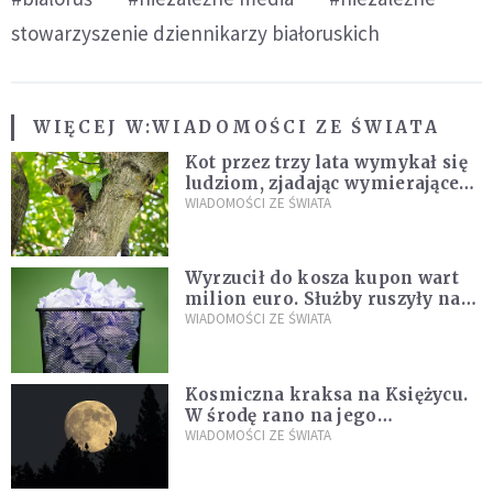
stowarzyszenie dziennikarzy białoruskich
WIĘCEJ W:
WIADOMOŚCI ZE ŚWIATA
Kot przez trzy lata wymykał się
ludziom, zjadając wymierające
kaczki. W końcu popełnił
WIADOMOŚCI ZE ŚWIATA
fatalny błąd
Wyrzucił do kosza kupon wart
milion euro. Służby ruszyły na
poszukiwania
WIADOMOŚCI ZE ŚWIATA
Kosmiczna kraksa na Księżycu.
W środę rano na jego
powierzchni dojdzie do
WIADOMOŚCI ZE ŚWIATA
niezwykłego zdarzenia