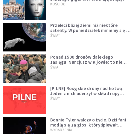
KOŚCIÓŁ
Przeleci bliżej Ziemi niż niektóre
satelity. W poniedziałek miniemy się z
asteroidą, która poprzedzi znacznie
ŚWIAT
większego "gościa"
Ponad 1500 dronów dalekiego
zasięgu. Nuncjusz w Kijowie: to nie
wygląda na wolę zakończenia wojny
ŚWIAT
[PILNE] Rosyjskie drony nad Łotwą.
Jeden z nich uderzył w skład ropy
naftowej
ŚWIAT
Bonnie Tyler walczy o życie. Dziś fani
modlą się za głos, który śpiewał:
"Lord, help me"
WYDARZENIA