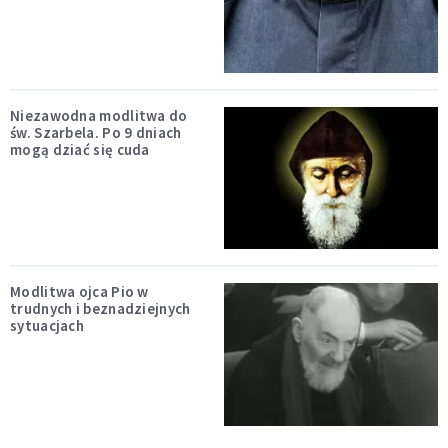
Niezawodna modlitwa do
św. Szarbela. Po 9 dniach
mogą dziać się cuda
Modlitwa ojca Pio w
trudnych i beznadziejnych
sytuacjach