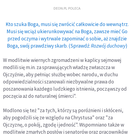
DEON.PL POLECA
Kto szuka Boga, musi się zwrócić całkowicie do wewnątrz.
Musi się wciąż ukierunkowywać na Boga, zawsze mieć Go
przed oczyma i wytrwale zapominać o sobie, aż znajdzie
Boga, swój prawdziwy skarb. (Sprawdź:
Rozwój duchowy
)
W modlitwie wiernych zgromadzeni w kaplicy sejmowej
modlili się m.in. za sprawujących władzę zwłaszcza w
Ojczyźnie, aby pełniąc służbę wobec narodu, w duchu
odpowiedzialności szanowali niezbywalne prawa do
poszanowania każdego ludzkiego istnienia, począwszy od
poczęcia aż do naturalnej śmierci".
Modlono się też "za tych, którzy są poróżnieni i skłóceni,
aby pogodzili się ze względu na Chrystusa" oraz "za
Ojczyznę, o pokój, zgodę i jedność". Wspomniano także w
modlitwie zmarłych posłów i senatorów oraz pracowników