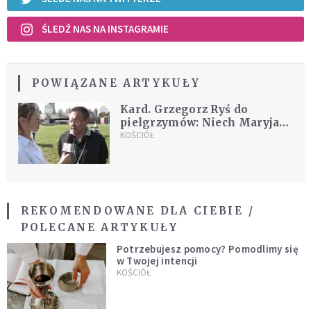
ŚLEDŹ NAS NA INSTAGRAMIE
POWIĄZANE ARTYKUŁY
Kard. Grzegorz Ryś do
pielgrzymów: Niech Maryja
będzie dla nas wzorem
KOŚCIÓŁ
Kościoła
REKOMENDOWANE DLA CIEBIE /
POLECANE ARTYKUŁY
Potrzebujesz pomocy? Pomodlimy się
w Twojej intencji
KOŚCIÓŁ