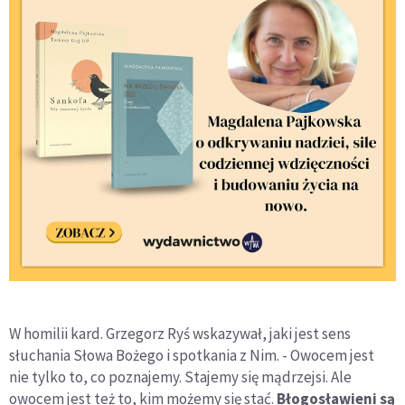
W homilii kard. Grzegorz Ryś wskazywał, jaki jest sens
słuchania Słowa Bożego i spotkania z Nim. - Owocem jest
nie tylko to, co poznajemy. Stajemy się mądrzejsi. Ale
owocem jest też to, kim możemy się stać.
Błogosławieni są