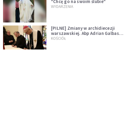
"Chcę go na swoim ślubie"
WYDARZENIA
[PILNE] Zmiany w archidiecezji
warszawskiej. Abp Adrian Galbas
wręczył dekrety nowym proboszczom
KOŚCIÓŁ
[PILNE] Podjęto kroki ws. księdza
Sawielewicza. Nie zobaczymy go w
mediach
WYDARZENIA