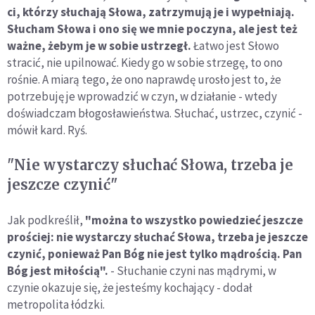
ci, którzy słuchają Słowa, zatrzymują je i wypełniają.
Słucham Słowa i ono się we mnie poczyna, ale jest też
ważne, żebym je w sobie ustrzegł.
Łatwo jest Słowo
stracić, nie upilnować. Kiedy go w sobie strzegę, to ono
rośnie. A miarą tego, że ono naprawdę urosło jest to, że
potrzebuję je wprowadzić w czyn, w działanie - wtedy
doświadczam błogosławieństwa. Słuchać, ustrzec, czynić -
mówił kard. Ryś.
"Nie wystarczy słuchać Słowa, trzeba je
jeszcze czynić"
Jak podkreślił,
"można to wszystko powiedzieć jeszcze
prościej: nie wystarczy słuchać Słowa, trzeba je jeszcze
czynić, ponieważ Pan Bóg nie jest tylko mądrością. Pan
Bóg jest miłością".
- Słuchanie czyni nas mądrymi, w
czynie okazuje się, że jesteśmy kochający - dodał
metropolita łódzki.