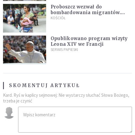
Proboszcz wezwał do
bombardowania migrantów.
"Masowy ogień przeciwko
KOŚCIÓŁ
najeźdźcom!"
Opublikowano program wizyty
Leona XIV we Francji
SERWIS PAPIESKI
SKOMENTUJ ARTYKUŁ
Kard. Ryś w kaplicy sejmowej: Nie wystarczy słuchać Słowa Bożego,
trzeba je czynić