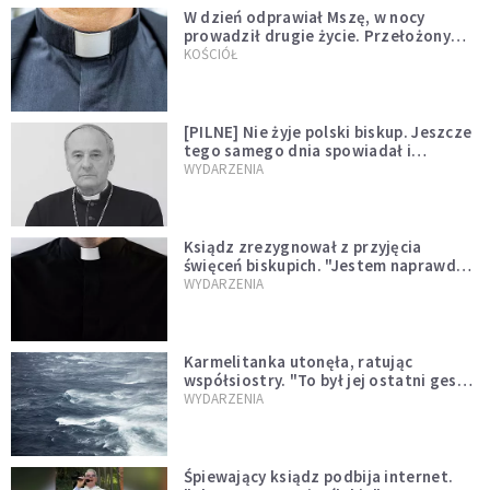
W dzień odprawiał Mszę, w nocy
prowadził drugie życie. Przełożony
kazał mu opuścić zakon
KOŚCIÓŁ
[PILNE] Nie żyje polski biskup. Jeszcze
tego samego dnia spowiadał i
sprawował Mszę świętą
WYDARZENIA
Ksiądz zrezygnował z przyjęcia
święceń biskupich. "Jestem naprawdę
niegodny"
WYDARZENIA
Karmelitanka utonęła, ratując
współsiostry. "To był jej ostatni gest
miłości"
WYDARZENIA
Śpiewający ksiądz podbija internet.