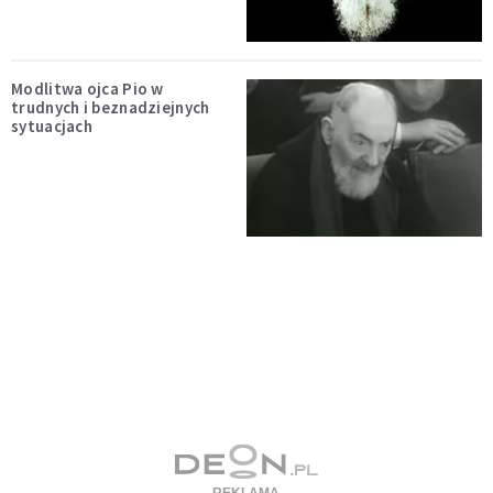
Modlitwa ojca Pio w
trudnych i beznadziejnych
sytuacjach