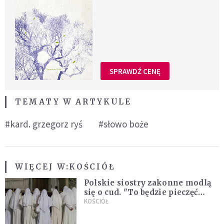
SPRAWDŹ CENĘ
TEMATY W ARTYKULE
#kard. grzegorz ryś
#słowo boże
WIĘCEJ W:
KOŚCIÓŁ
Polskie siostry zakonne modlą
się o cud. "To będzie pieczęć
Pana Boga dla naszej wiary"
KOŚCIÓŁ