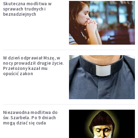
Skuteczna modlitwa w
sprawach trudnych i
beznadziejnych
W dzień odprawiał Mszę, w
nocy prowadził drugie życie.
Przełożony kazał mu
opuścić zakon
Niezawodna modlitwa do
św. Szarbela. Po 9 dniach
mogą dziać się cuda