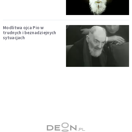
Modlitwa ojca Pio w
trudnych i beznadziejnych
sytuacjach