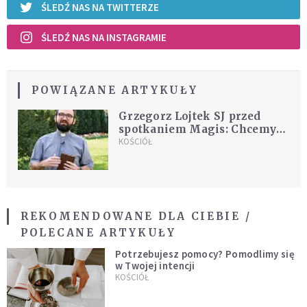
ŚLEDŹ NAS NA TWITTERZE
ŚLEDŹ NAS NA INSTAGRAMIE
POWIĄZANE ARTYKUŁY
Grzegorz Lojtek SJ przed
spotkaniem Magis: Chcemy
uczyć się odnajdywać Boga we
KOŚCIÓŁ
wszystkim
REKOMENDOWANE DLA CIEBIE /
POLECANE ARTYKUŁY
Potrzebujesz pomocy? Pomodlimy się
w Twojej intencji
KOŚCIÓŁ