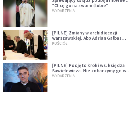
Śpiewający ksiądz podbija internet.
"Chcę go na swoim ślubie"
WYDARZENIA
[PILNE] Zmiany w archidiecezji
warszawskiej. Abp Adrian Galbas
wręczył dekrety nowym proboszczom
KOŚCIÓŁ
[PILNE] Podjęto kroki ws. księdza
Sawielewicza. Nie zobaczymy go w
mediach
WYDARZENIA