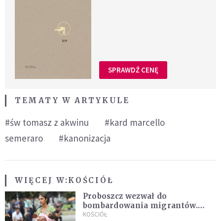
SPRAWDŹ CENĘ
TEMATY W ARTYKULE
#św tomasz z akwinu
#kard marcello
semeraro
#kanonizacja
WIĘCEJ W:
KOŚCIÓŁ
Proboszcz wezwał do
bombardowania migrantów.
"Masowy ogień przeciwko
KOŚCIÓŁ