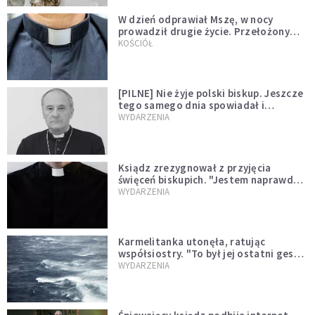
W dzień odprawiał Mszę, w nocy
prowadził drugie życie. Przełożony
kazał mu opuścić zakon
KOŚCIÓŁ
[PILNE] Nie żyje polski biskup. Jeszcze
tego samego dnia spowiadał i
sprawował Mszę świętą
WYDARZENIA
Ksiądz zrezygnował z przyjęcia
święceń biskupich. "Jestem naprawdę
niegodny"
WYDARZENIA
Karmelitanka utonęła, ratując
współsiostry. "To był jej ostatni gest
miłości"
WYDARZENIA