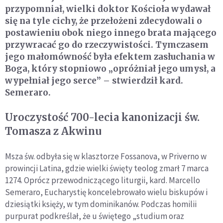
przypomniał, wielki doktor Kościoła wydawał
się na tyle cichy, że przełożeni zdecydowali o
postawieniu obok niego innego brata mającego
przywracać go do rzeczywistości. Tymczasem
jego małomówność była efektem zasłuchania w
Boga, który stopniowo „opróżniał jego umysł, a
wypełniał jego serce” – stwierdził kard.
Semeraro.
Uroczystość 700-lecia kanonizacji św.
Tomasza z Akwinu
Msza św. odbyła się w klasztorze Fossanova, w Priverno w
prowincji Latina, gdzie wielki święty teolog zmarł 7 marca
1274. Oprócz przewodniczącego liturgii, kard. Marcello
Semeraro, Eucharystię koncelebrowało wielu biskupów i
dziesiątki księży, w tym dominikanów. Podczas homilii
purpurat podkreślał, że u świętego „studium oraz