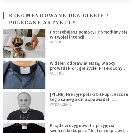
REKOMENDOWANE DLA CIEBIE /
POLECANE ARTYKUŁY
Potrzebujesz pomocy? Pomodlimy się
w Twojej intencji
KOŚCIÓŁ
W dzień odprawiał Mszę, w nocy
prowadził drugie życie. Przełożony
kazał mu opuścić zakon
KOŚCIÓŁ
[PILNE] Nie żyje polski biskup. Jeszcze
tego samego dnia spowiadał i
sprawował Mszę świętą
WYDARZENIA
Ksiądz zrezygnował z przyjęcia
święceń biskupich. "Jestem naprawdę