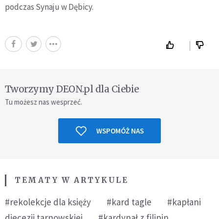
podczas Synaju w Dębicy.
Tworzymy DEON.pl dla Ciebie
Tu możesz nas wesprzeć.
WSPOMÓŻ NAS
TEMATY W ARTYKULE
#rekolekcje dla księży
#kard tagle
#kapłani
diecezji tarnowskiej
#kardynał z filipin