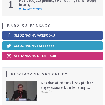
1
Potrzebujesz pomocy? Pomodlimy się w Twojej
intencji
62 komentarzy
BĄDŹ NA BIEŻĄCO
ŚLEDŹ NAS NA FACEBOOKU
ŚLEDŹ NAS NA TWITTERZE
ŚLEDŹ NAS NA INSTAGRAMIE
POWIĄZANE ARTYKUŁY
Kardynał niemal rozpłakał
się w czasie konferencji
prasowej. Mówił o 12-letnim
KOŚCIÓŁ
chłopcu