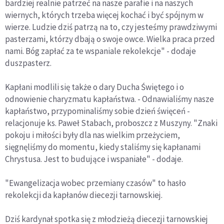
bardziej realnie patrzeć na nasze parafie i na naszych
wiernych, których trzeba więcej kochać i być spójnym w
wierze. Ludzie dziś patrzą na to, czy jesteśmy prawdziwymi
pasterzami, którzy dbają o swoje owce. Wielka praca przed
nami. Bóg zapłać za te wspaniale rekolekcje" - dodaje
duszpasterz.
Kapłani modlili się także o dary Ducha Świętego i o
odnowienie charyzmatu kapłaństwa. - Odnawialiśmy nasze
kapłaństwo, przypominaliśmy sobie dzień święceń -
relacjonuje ks. Paweł Stabach, proboszcz z Muszyny. "Znaki
pokoju i miłości były dla nas wielkim przeżyciem,
sięgnęliśmy do momentu, kiedy staliśmy się kapłanami
Chrystusa. Jest to budujące i wspaniałe" - dodaje.
"Ewangelizacja wobec przemiany czasów" to hasło
rekolekcji da kapłanów diecezji tarnowskiej.
Dziś kardynał spotka się z młodzieżą diecezji tarnowskiej