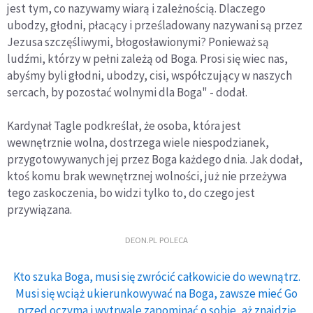
jest tym, co nazywamy wiarą i zależnością. Dlaczego
ubodzy, głodni, płacący i prześladowany nazywani są przez
Jezusa szczęśliwymi, błogosławionymi? Ponieważ są
ludźmi, którzy w pełni zależą od Boga. Prosi się wiec nas,
abyśmy byli głodni, ubodzy, cisi, współczujący w naszych
sercach, by pozostać wolnymi dla Boga" - dodał.
Kardynał Tagle podkreślał, że osoba, która jest
wewnętrznie wolna, dostrzega wiele niespodzianek,
przygotowywanych jej przez Boga każdego dnia. Jak dodał,
ktoś komu brak wewnętrznej wolności, już nie przeżywa
tego zaskoczenia, bo widzi tylko to, do czego jest
przywiązana.
DEON.PL POLECA
Kto szuka Boga, musi się zwrócić całkowicie do wewnątrz.
Musi się wciąż ukierunkowywać na Boga, zawsze mieć Go
przed oczyma i wytrwale zapominać o sobie, aż znajdzie