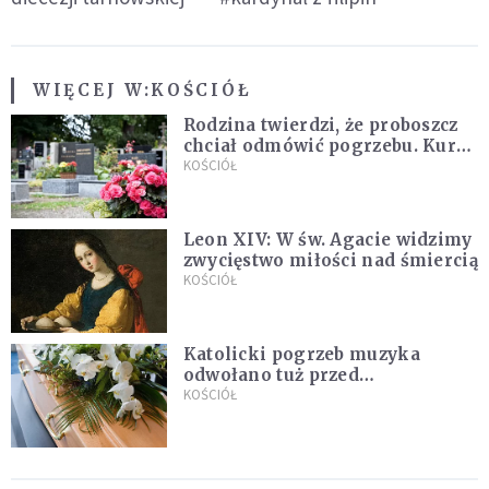
WIĘCEJ W:
KOŚCIÓŁ
Rodzina twierdzi, że proboszcz
chciał odmówić pogrzebu. Kuria
zapowiada wyjaśnienia
KOŚCIÓŁ
Leon XIV: W św. Agacie widzimy
zwycięstwo miłości nad śmiercią
KOŚCIÓŁ
Katolicki pogrzeb muzyka
odwołano tuż przed
uroczystością. Powodem była
KOŚCIÓŁ
przynależność do masonerii