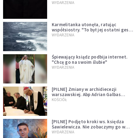
niegodny"
WYDARZENIA
Karmelitanka utonęła, ratując
współsiostry. "To był jej ostatni gest
miłości"
WYDARZENIA
Śpiewający ksiądz podbija internet.
"Chcę go na swoim ślubie"
WYDARZENIA
[PILNE] Zmiany w archidiecezji
warszawskiej. Abp Adrian Galbas
wręczył dekrety nowym proboszczom
KOŚCIÓŁ
[PILNE] Podjęto kroki ws. księdza
Sawielewicza. Nie zobaczymy go w
mediach
WYDARZENIA