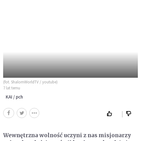
(fot. ShalomWorldTV / youtube)
7 lat temu
KAI / pch
Wewnętrzna wolność uczyni z nas misjonarzy