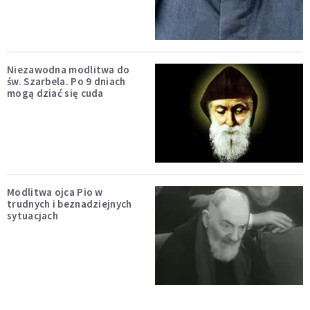
Niezawodna modlitwa do
św. Szarbela. Po 9 dniach
mogą dziać się cuda
Modlitwa ojca Pio w
trudnych i beznadziejnych
sytuacjach