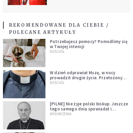
REKOMENDOWANE DLA CIEBIE /
POLECANE ARTYKUŁY
Potrzebujesz pomocy? Pomodlimy się
w Twojej intencji
KOŚCIÓŁ
W dzień odprawiał Mszę, w nocy
prowadził drugie życie. Przełożony
kazał mu opuścić zakon
KOŚCIÓŁ
[PILNE] Nie żyje polski biskup. Jeszcze
tego samego dnia spowiadał i
sprawował Mszę świętą
WYDARZENIA