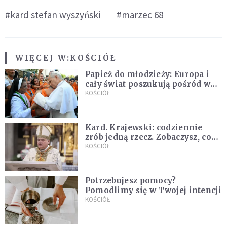
#kard stefan wyszyński
#marzec 68
WIĘCEJ W:
KOŚCIÓŁ
Papież do młodzieży: Europa i
cały świat poszukują pośród was
nowych świętych
KOŚCIÓŁ
Kard. Krajewski: codziennie
zrób jedną rzecz. Zobaczysz, co
stanie się z twoim życiem
KOŚCIÓŁ
Potrzebujesz pomocy?
Pomodlimy się w Twojej intencji
KOŚCIÓŁ