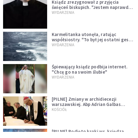
Ksiądz zrezygnował z przyjęcia
święceń biskupich. "Jestem naprawdę
niegodny"
WYDARZENIA
Karmelitanka utonęła, ratując
współsiostry. "To był jej ostatni gest
miłości"
WYDARZENIA
Śpiewający ksiądz podbija internet.
"Chcę go na swoim ślubie"
WYDARZENIA
[PILNE] Zmiany w archidiecezji
warszawskiej. Abp Adrian Galbas
wręczył dekrety nowym proboszczom
KOŚCIÓŁ
[PILNE] Podjęto kroki ws. księdza
Sawielewicza. Nie zobaczymy go w