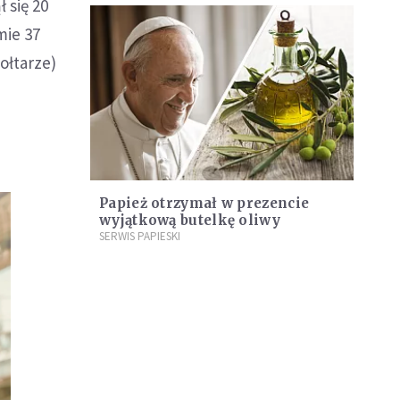
 się 20
mie 37
ołtarze)
Papież otrzymał w prezencie
wyjątkową butelkę oliwy
SERWIS PAPIESKI