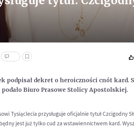
sługuje tytuł: Czcigodn
ek podpisał dekret o heroiczności cnót kard. 
podało Biuro Prasowe Stolicy Apostolskiej.
owi Tysiąclecia przysługuje oficjalnie tytuł Czcigodny S
zbędny jest już tylko cud za wstawiennictwem kard. Wys