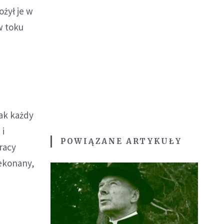
ożył je w
w toku
jak każdy
 i
POWIĄZANE ARTYKUŁY
racy
zekonany,