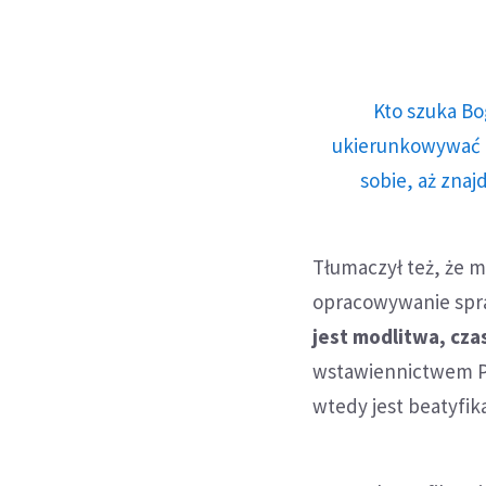
Kto szuka Bo
ukierunkowywać n
sobie, aż znaj
Tłumaczył też, że m
opracowywanie spr
jest modlitwa, cza
wstawiennictwem Pry
wtedy jest beatyfika