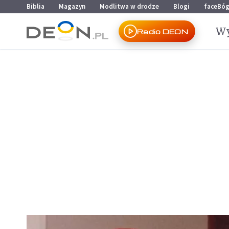
Przejdź do menu głównego
Przejdź do treści
Biblia
Magazyn
Modlitwa w drodze
Blogi
faceBó
Wy
Radio DEON