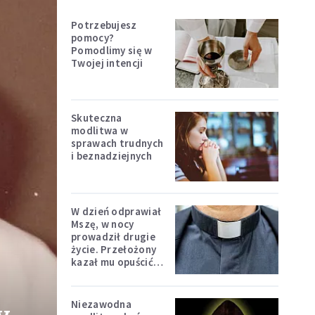
Potrzebujesz
pomocy?
Pomodlimy się w
Twojej intencji
Skuteczna
modlitwa w
sprawach trudnych
i beznadziejnych
W dzień odprawiał
Mszę, w nocy
prowadził drugie
życie. Przełożony
kazał mu opuścić
zakon
Niezawodna