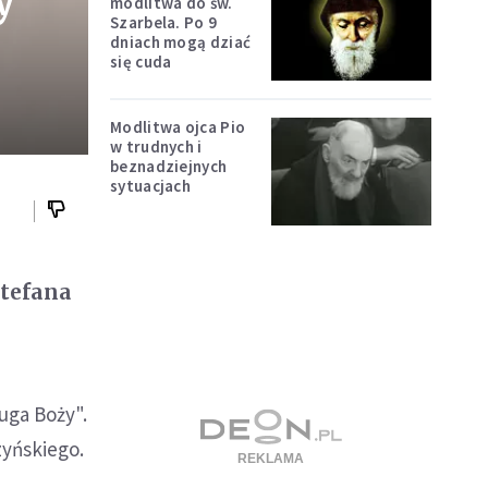
y
modlitwa do św.
Szarbela. Po 9
dniach mogą dziać
się cuda
Modlitwa ojca Pio
w trudnych i
beznadziejnych
sytuacjach
Stefana
ługa Boży".
zyńskiego.