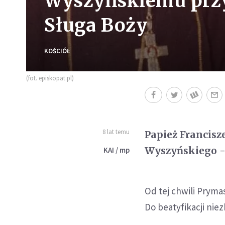
Wyszyńskiemu przy
Sługa Boży
KOŚCIÓŁ
(fot. episkopat.pl)
8 lat temu
Papież Francisz
Wyszyńskiego - 
KAI / mp
Od tej chwili Prymas
Do beatyfikacji nie