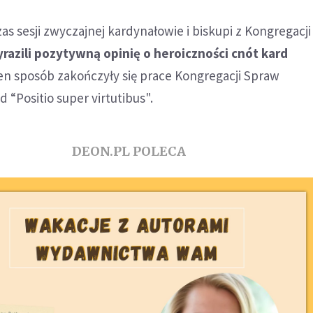
zas sesji zwyczajnej kardynałowie i biskupi z Kongregacj
razili pozytywną opinię o heroiczności cnót kard
ten sposób zakończyły się prace Kongregacji Spraw
 “Positio super virtutibus".
DEON.PL POLECA