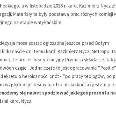
eckiego, a w listopadzie 2016 r. kard. Kazimierz Nycz zł
gacji. Materiały te były podstawą prac różnych komisji 
yjnego na etapie watykańskim.
 decyzja może zostać ogłoszona jeszcze przed Bożym
kilkanaście dni temu kard. Kazimierz Nycz. Metropolita
iał, że proces beatyfikacyjny Prymasa składa się, tak 
dwóch części. Jedna część to jest opracowanie "Positio"
dekretu o heroiczności cnót - "po pracy teologów, po p
ym względem jesteśmy bardzo blisko końca i jestem pr
e możemy się nawet spodziewać jakiegoś prezentu na
dział kard. Nycz.