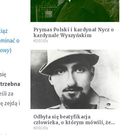
Prymas Polski i kardynał Nycz o
ciąż
kardynale Wyszyńskim
ominać o
KOŚCIÓŁ
howy
)
się
trzebna
śli za
 zejdą i
Odbyła się beatyfikacja
człowieka, o którym mówili, że
był "w 100 proc. altruistą"
KOŚCIÓŁ