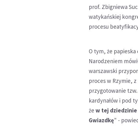
prof. Zbigniewa Such
watykańskiej kongre
procesu beatyfikac
O tym, że papieska
Narodzeniem mówił 
warszawski przypomn
proces w Rzymie, z 
przygotowanie tzw. 
kardynałów i pod t
że
w tej dziedzini
Gwiazdkę
" - powie