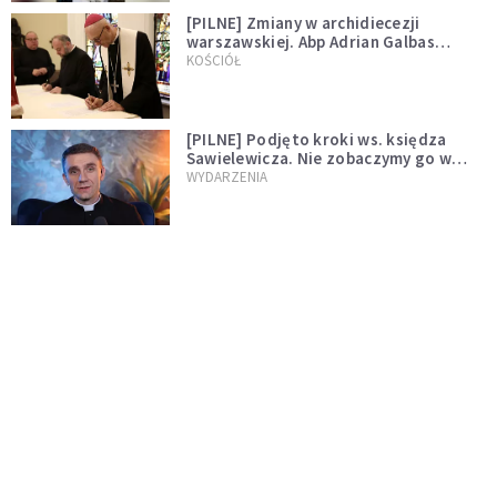
[PILNE] Zmiany w archidiecezji
warszawskiej. Abp Adrian Galbas
wręczył dekrety nowym proboszczom
KOŚCIÓŁ
[PILNE] Podjęto kroki ws. księdza
Sawielewicza. Nie zobaczymy go w
mediach
WYDARZENIA