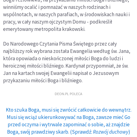
winniśmy ocalić i pomnażać w naszych rodzinach i
wspólnotach, w naszych parafiach, w środowiskach nauki i
pracy, w cały naszym ojczystym Domu - podkreślił
emerytowany metropolita krakowski.
Do Narodowego Czytania Pisma Świętego przez cały
najbliższy rok wybrana została Ewangelia według św. Jana,
która opowiada o nieskończonej miłości Boga do ludzi i
heroicznej miłości bliźniego. Kardynał przypomniał, że św.
Jan na kartach swojej Ewangelii napisał o Jezusowym
przykazaniu miłości Boga i bliźniego.
DEON.PL POLECA
Kto szuka Boga, musi się zwrócić całkowicie do wewnątrz.
Musi się wciąż ukierunkowywać na Boga, zawsze mieć Go
przed oczyma i wytrwale zapominać o sobie, aż znajdzie
Boga, swój prawdziwy skarb. (Sprawdź:
Rozwój duchowy
)