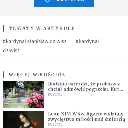
TEMATY W ARTYKULE
#kardynał stanisław dziwisz
#kardynał
dziwisz
WIĘCEJ W:
KOŚCIÓŁ
Rodzina twierdzi, że proboszcz
chciał odmówić pogrzebu. Kuria
zapowiada wyjaśnienia
KOŚCIÓŁ
Leon XIV: W św. Agacie widzimy
zwycięstwo miłości nad śmiercią
KOŚCIÓŁ