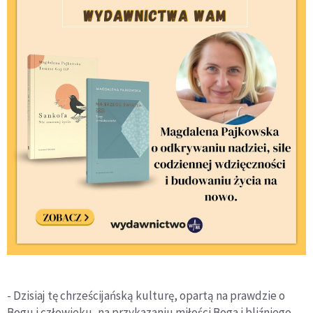
- Dzisiaj tę chrześcijańską kulturę, opartą na prawdzie o
Bogu i człowieku, na przykazaniu miłości Boga i bliźniego,