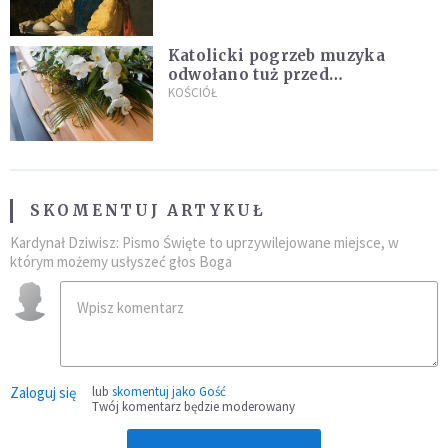
Katolicki pogrzeb muzyka
odwołano tuż przed
uroczystością. Powodem była
KOŚCIÓŁ
przynależność do masonerii
SKOMENTUJ ARTYKUŁ
Kardynał Dziwisz: Pismo Święte to uprzywilejowane miejsce, w
którym możemy usłyszeć głos Boga
Zaloguj się
lub
skomentuj jako Gość
Twój komentarz będzie moderowany