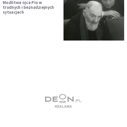
Modlitwa ojca Pio w
trudnych i beznadziejnych
sytuacjach