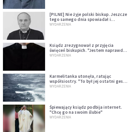
[PILNE] Nie żyje polski biskup. Jeszcze
tego samego dnia spowiadał i
sprawował Mszę świętą
WYDARZENIA
Ksiądz zrezygnował z przyjęcia
święceń biskupich. "Jestem naprawdę
niegodny"
WYDARZENIA
Karmelitanka utonęła, ratując
współsiostry. "To był jej ostatni gest
miłości"
WYDARZENIA
Śpiewający ksiądz podbija internet.
"Chcę go na swoim ślubie"
WYDARZENIA