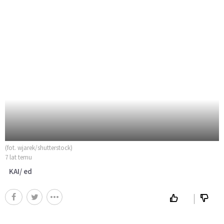
(fot. wjarek/shutterstock)
7 lat temu
KAI/ ed