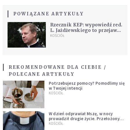
POWIĄZANE ARTYKUŁY
Rzecznik KEP: wypowiedź red.
L. Jażdżewskiego to przejaw
nienawiści wobec ludzi
KOŚCIÓŁ
wierzących
REKOMENDOWANE DLA CIEBIE /
POLECANE ARTYKUŁY
Potrzebujesz pomocy? Pomodlimy się
w Twojej intencji
KOŚCIÓŁ
W dzień odprawiał Mszę, w nocy
prowadził drugie życie. Przełożony
kazał mu opuścić zakon
KOŚCIÓŁ