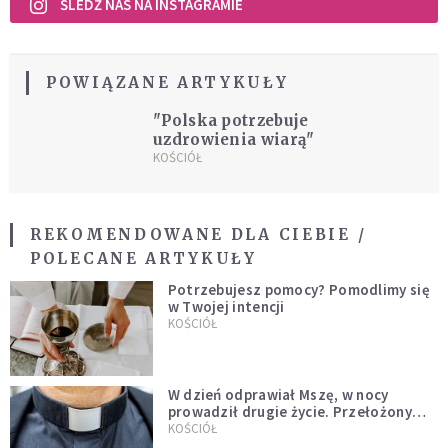
ŚLEDŹ NAS NA INSTAGRAMIE
POWIĄZANE ARTYKUŁY
"Polska potrzebuje
uzdrowienia wiarą"
KOŚCIÓŁ
REKOMENDOWANE DLA CIEBIE /
POLECANE ARTYKUŁY
Potrzebujesz pomocy? Pomodlimy się
w Twojej intencji
KOŚCIÓŁ
W dzień odprawiał Mszę, w nocy
prowadził drugie życie. Przełożony
kazał mu opuścić zakon
KOŚCIÓŁ