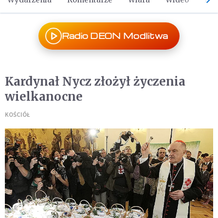
Radio DEON Modlitwa
Kardynał Nycz złożył życzenia
wielkanocne
KOŚCIÓŁ