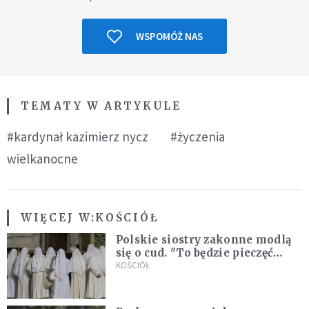
WSPOMÓŻ NAS
TEMATY W ARTYKULE
#kardynał kazimierz nycz
#życzenia
wielkanocne
WIĘCEJ W:
KOŚCIÓŁ
Polskie siostry zakonne modlą
się o cud. "To będzie pieczęć
Pana Boga dla naszej wiary"
KOŚCIÓŁ