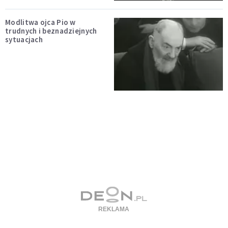
Modlitwa ojca Pio w
trudnych i beznadziejnych
sytuacjach