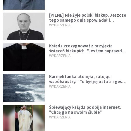
[PILNE] Nie żyje polski biskup. Jeszcze
tego samego dnia spowiadał i
sprawował Mszę świętą
WYDARZENIA
Ksiądz zrezygnował z przyjęcia
święceń biskupich. "Jestem naprawdę
niegodny"
WYDARZENIA
Karmelitanka utonęła, ratując
współsiostry. "To był jej ostatni gest
miłości"
WYDARZENIA
Śpiewający ksiądz podbija internet.
"Chcę go na swoim ślubie"
WYDARZENIA