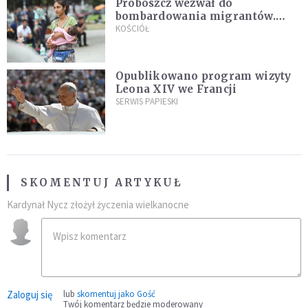
Proboszcz wezwał do
bombardowania migrantów.
"Masowy ogień przeciwko
KOŚCIÓŁ
najeźdźcom!"
Opublikowano program wizyty
Leona XIV we Francji
SERWIS PAPIESKI
SKOMENTUJ ARTYKUŁ
Kardynał Nycz złożył życzenia wielkanocne
Zaloguj się
lub
skomentuj jako Gość
Twój komentarz będzie moderowany