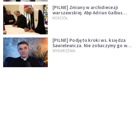
[PILNE] Zmiany w archidiecezji
warszawskiej. Abp Adrian Galbas
wręczył dekrety nowym proboszczom
KOŚCIÓŁ
[PILNE] Podjęto kroki ws. księdza
Sawielewicza. Nie zobaczymy go w
mediach
WYDARZENIA