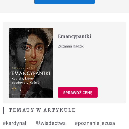
Emancypantki
Zuzanna Radzik
SPRAWDŹ CENĘ
TEMATY W ARTYKULE
#kardynał
#świadectwa
#poznanie jezusa