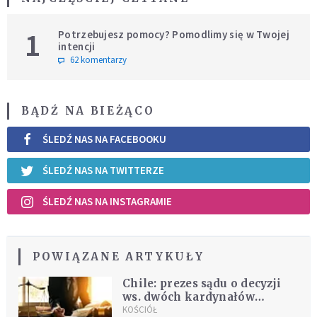
1
Potrzebujesz pomocy? Pomodlimy się w Twojej
intencji
62 komentarzy
BĄDŹ NA BIEŻĄCO
ŚLEDŹ NAS NA FACEBOOKU
ŚLEDŹ NAS NA TWITTERZE
ŚLEDŹ NAS NA INSTAGRAMIE
POWIĄZANE ARTYKUŁY
Chile: prezes sądu o decyzji
ws. dwóch kardynałów
oskarżonych o krycie
KOŚCIÓŁ