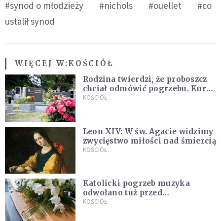
#synod o młodzieży
#nichols
#ouellet
#co
ustalił synod
WIĘCEJ W:
KOŚCIÓŁ
Rodzina twierdzi, że proboszcz
chciał odmówić pogrzebu. Kuria
zapowiada wyjaśnienia
KOŚCIÓŁ
Leon XIV: W św. Agacie widzimy
zwycięstwo miłości nad śmiercią
KOŚCIÓŁ
Katolicki pogrzeb muzyka
odwołano tuż przed
uroczystością. Powodem była
KOŚCIÓŁ
przynależność do masonerii