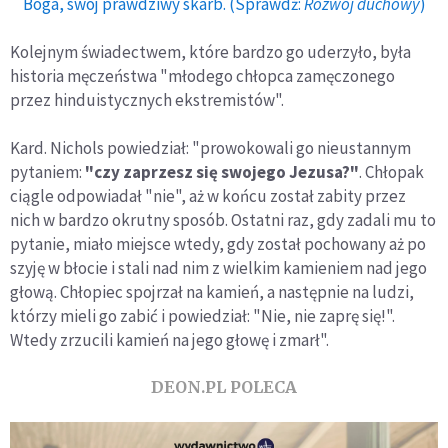
Boga, swój prawdziwy skarb. (Sprawdź:
Rozwój duchowy
)
Kolejnym świadectwem, które bardzo go uderzyło, była
historia męczeństwa "młodego chłopca zamęczonego
przez hinduistycznych ekstremistów".
Kard. Nichols powiedział: "prowokowali go nieustannym
pytaniem:
"czy zaprzesz się swojego Jezusa?"
. Chłopak
ciągle odpowiadał "nie", aż w końcu został zabity przez
nich w bardzo okrutny sposób. Ostatni raz, gdy zadali mu to
pytanie, miało miejsce wtedy, gdy został pochowany aż po
szyję w błocie i stali nad nim z wielkim kamieniem nad jego
głową. Chłopiec spojrzał na kamień, a następnie na ludzi,
którzy mieli go zabić i powiedział: "Nie, nie zaprę się!".
Wtedy zrzucili kamień na jego głowę i zmarł".
DEON.PL POLECA