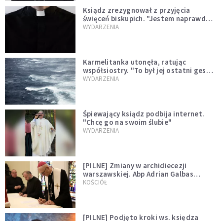
Ksiądz zrezygnował z przyjęcia
święceń biskupich. "Jestem naprawdę
niegodny"
WYDARZENIA
Karmelitanka utonęła, ratując
współsiostry. "To był jej ostatni gest
miłości"
WYDARZENIA
Śpiewający ksiądz podbija internet.
"Chcę go na swoim ślubie"
WYDARZENIA
[PILNE] Zmiany w archidiecezji
warszawskiej. Abp Adrian Galbas
wręczył dekrety nowym proboszczom
KOŚCIÓŁ
[PILNE] Podjęto kroki ws. księdza