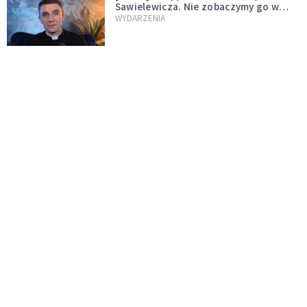
Sawielewicza. Nie zobaczymy go w
mediach
WYDARZENIA