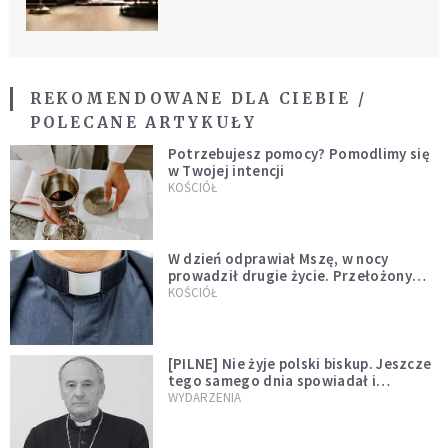
księdza-pedofila
REKOMENDOWANE DLA CIEBIE /
POLECANE ARTYKUŁY
Potrzebujesz pomocy? Pomodlimy się
w Twojej intencji
KOŚCIÓŁ
W dzień odprawiał Mszę, w nocy
prowadził drugie życie. Przełożony
kazał mu opuścić zakon
KOŚCIÓŁ
[PILNE] Nie żyje polski biskup. Jeszcze
tego samego dnia spowiadał i
sprawował Mszę świętą
WYDARZENIA