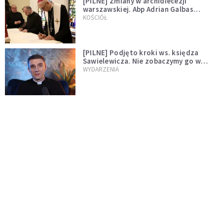
[PILNE] Zmiany w archidiecezji
warszawskiej. Abp Adrian Galbas
wręczył dekrety nowym proboszczom
KOŚCIÓŁ
[PILNE] Podjęto kroki ws. księdza
Sawielewicza. Nie zobaczymy go w
mediach
WYDARZENIA