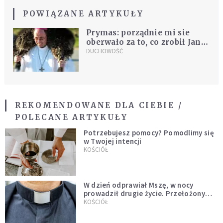
POWIĄZANE ARTYKUŁY
Prymas: porządnie mi sie
oberwało za to, co zrobił Jan
Góra OP
DUCHOWOŚĆ
REKOMENDOWANE DLA CIEBIE /
POLECANE ARTYKUŁY
Potrzebujesz pomocy? Pomodlimy się
w Twojej intencji
KOŚCIÓŁ
W dzień odprawiał Mszę, w nocy
prowadził drugie życie. Przełożony
kazał mu opuścić zakon
KOŚCIÓŁ