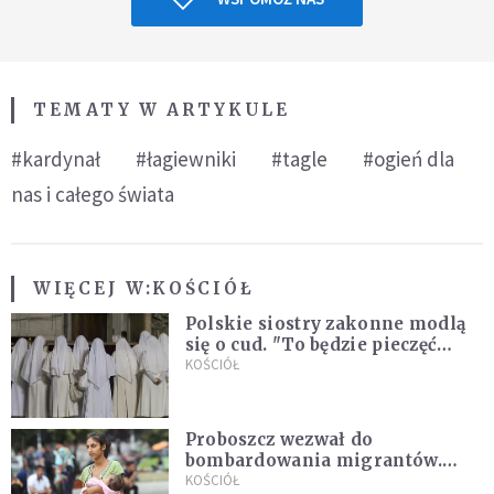
TEMATY W ARTYKULE
#kardynał
#łagiewniki
#tagle
#ogień dla
nas i całego świata
WIĘCEJ W:
KOŚCIÓŁ
Polskie siostry zakonne modlą
się o cud. "To będzie pieczęć
Pana Boga dla naszej wiary"
KOŚCIÓŁ
Proboszcz wezwał do
bombardowania migrantów.
"Masowy ogień przeciwko
KOŚCIÓŁ