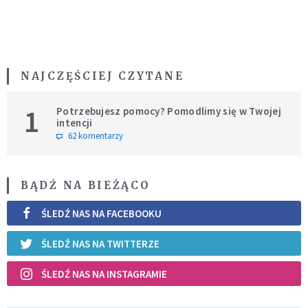
NAJCZĘŚCIEJ CZYTANE
1
Potrzebujesz pomocy? Pomodlimy się w Twojej
intencji
62 komentarzy
BĄDŹ NA BIEŻĄCO
ŚLEDŹ NAS NA FACEBOOKU
ŚLEDŹ NAS NA TWITTERZE
ŚLEDŹ NAS NA INSTAGRAMIE