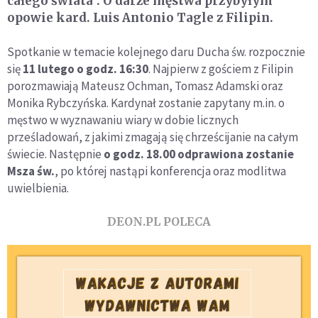
całego świata". O darze męstwa przybyłym
opowie kard. Luis Antonio Tagle z Filipin.
Spotkanie w temacie kolejnego daru Ducha św. rozpocznie
się
11 lutego o godz. 16:30
. Najpierw z gościem z Filipin
porozmawiają Mateusz Ochman, Tomasz Adamski oraz
Monika Rybczyńska. Kardynał zostanie zapytany m.in. o
męstwo w wyznawaniu wiary w dobie licznych
prześladowań, z jakimi zmagają się chrześcijanie na całym
świecie. Następnie
o godz. 18.00 odprawiona zostanie
Msza św.
, po której nastąpi konferencja oraz modlitwa
uwielbienia.
DEON.PL POLECA