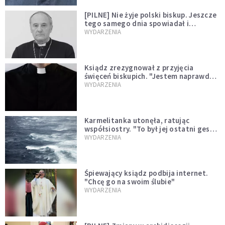
[PILNE] Nie żyje polski biskup. Jeszcze
tego samego dnia spowiadał i
sprawował Mszę świętą
WYDARZENIA
Ksiądz zrezygnował z przyjęcia
święceń biskupich. "Jestem naprawdę
niegodny"
WYDARZENIA
Karmelitanka utonęła, ratując
współsiostry. "To był jej ostatni gest
miłości"
WYDARZENIA
Śpiewający ksiądz podbija internet.
"Chcę go na swoim ślubie"
WYDARZENIA