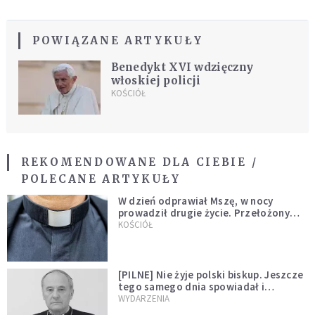
POWIĄZANE ARTYKUŁY
Benedykt XVI wdzięczny
włoskiej policji
KOŚCIÓŁ
REKOMENDOWANE DLA CIEBIE /
POLECANE ARTYKUŁY
W dzień odprawiał Mszę, w nocy
prowadził drugie życie. Przełożony
kazał mu opuścić zakon
KOŚCIÓŁ
[PILNE] Nie żyje polski biskup. Jeszcze
tego samego dnia spowiadał i
sprawował Mszę świętą
WYDARZENIA