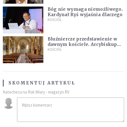
Bóg nie wymaga niemożliwego.
Kardynał Ryś wyjaśnia dlaczego
KOŚCIÓŁ
Bluźniercze przedstawienie w
dawnym kościele. Arcybiskup
stanowczo reaguje
KOŚCIÓŁ
SKOMENTUJ ARTYKUŁ
Katecheza na Rok Wiary - magazyn RV