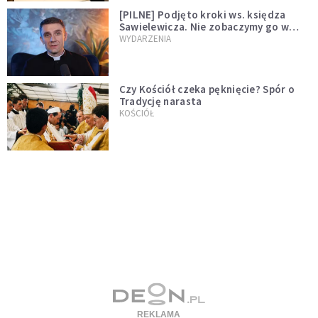
[PILNE] Podjęto kroki ws. księdza
Sawielewicza. Nie zobaczymy go w
mediach
WYDARZENIA
Czy Kościół czeka pęknięcie? Spór o
Tradycję narasta
KOŚCIÓŁ