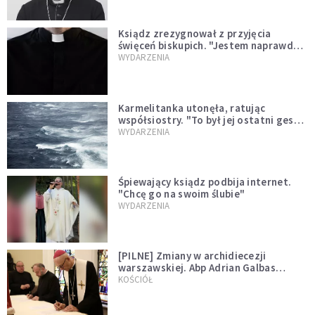
Ksiądz zrezygnował z przyjęcia
święceń biskupich. "Jestem naprawdę
niegodny"
WYDARZENIA
Karmelitanka utonęła, ratując
współsiostry. "To był jej ostatni gest
miłości"
WYDARZENIA
Śpiewający ksiądz podbija internet.
"Chcę go na swoim ślubie"
WYDARZENIA
[PILNE] Zmiany w archidiecezji
warszawskiej. Abp Adrian Galbas
wręczył dekrety nowym proboszczom
KOŚCIÓŁ