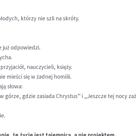
odych, którzy nie szli na skróty.
e już odpowiedzi.
dycha.
przyjaciół, nauczycieli, księży.
ie mieści się w żadnej homilii.
ają słowa:
 w górze, gdzie zasiada Chrystus” i „Jeszcze tej nocy za
ie.
nie, że życie jest tajemnicą, a nie projektem.