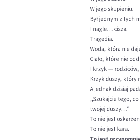
W jego skupieniu.
Był jednym z tych mł
I nagle… cisza.
Tragedia.
Woda, która nie daj
Ciało, które nie od
I krzyk — rodziców, 
Krzyk duszy, który n
A jednak dzisiaj pad
„Szukajcie tego, co
twojej duszy…”
To nie jest oskarżen
To nie jest kara.
To jest przypomnie