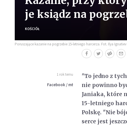
Kazanie, przy któr
je ksiądz na pogrz
KOŚCIÓŁ
Poruszające kazanie na pogrzebie 15-letniego harcerza. Fot. Ilya Ignatiev
1 rok temu
"To jedno z tyc
nie powinno być
Facebook / mł
Janiaka, które 
15-letniego har
Polskę. "
Nie bój
serce jest jeszcz