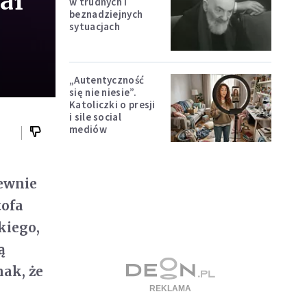
ał
w trudnych i
beznadziejnych
sytuacjach
„Autentyczność
się nie niesie”.
Katoliczki o presji
i sile social
mediów
pewnie
tofa
kiego,
ą
nak, że