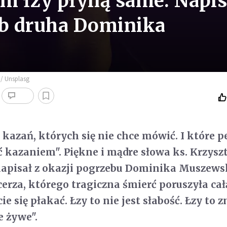
ym łzy płyną same. Napis
eb druha Dominika
 / Unsplasg
h kazań, których się nie chce mówić. I które 
 kazaniem". Piękne i mądre słowa ks. Krzysz
napisał z okazji pogrzebu Dominika Muszews
cerza, którego tragiczna śmierć poruszyła cał
cie się płakać.
Łzy to nie jest słabość.
Łzy to z
e żywe".