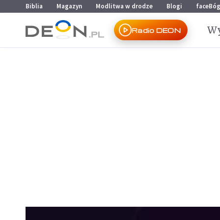
Przejdź do menu głównego
Przejdź do treści
Biblia
Magazyn
Modlitwa w drodze
Blogi
faceBó
Wy
Radio DEON