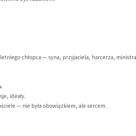
etniego chłopca — syna, przyjaciela, harcerza, ministr
?
.
je, ideały.
ściele — nie była obowiązkiem, ale sercem.