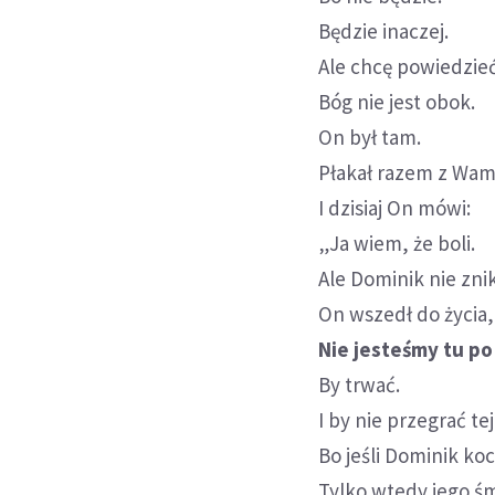
Będzie inaczej.
Ale chcę powiedzieć
Bóg nie jest obok.
On był tam.
Płakał razem z Wam
I dzisiaj On mówi:
„Ja wiem, że boli.
Ale Dominik nie zni
On wszedł do życia, 
Nie jesteśmy tu po
By trwać.
I by nie przegrać tej
Bo jeśli Dominik ko
Tylko wtedy jego ś