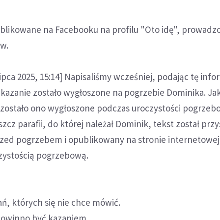
ublikowane na Facebooku na profilu "Oto idę", prowad
nów.
pca 2025, 15:14] Napisaliśmy wcześniej, podając tę info
kazanie zostało wygłoszone na pogrzebie Dominika. Jak
e zostało ono wygłoszone podczas uroczystości pogrzebo
zcz parafii, do której należał Dominik, tekst został prz
rzed pogrzebem i opublikowany na stronie internetowej 
zystością pogrzebową.
ań, których się nie chce mówić.
 powinno być kazaniem.