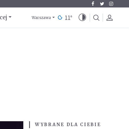
11
°
cej
Warszawa
WYBRANE DLA CIEBIE