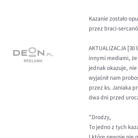
Kazanie zostało op
przez braci-serca
AKTUALIZACJA [30 li
innymi mediami, że 
jednak okazuje, ni
wyjaśnił nam probos
przez ks. Janiaka p
dwa dni przed uroc
"Drodzy,
To jedno z tych kaz
I które pewnie nie