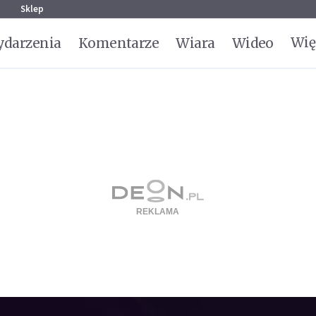
g
Sklep
Wię
darzenia
Komentarze
Wiara
Wideo