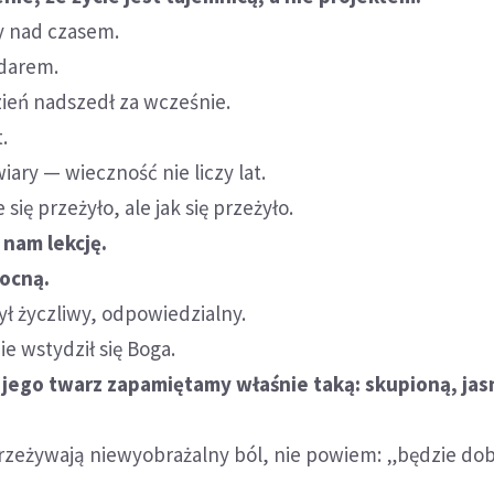
y nad czasem.
 darem.
ień nadszedł za wcześnie.
.
iary — wieczność nie liczy lat.
e się przeżyło, ale jak się przeżyło.
 nam lekcję.
mocną.
ył życzliwy, odpowiedzialny.
ie wstydził się Boga.
o jego twarz zapamiętamy właśnie taką: skupioną, jas
rzeżywają niewyobrażalny ból, nie powiem: „będzie dob