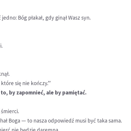
 jedno: Bóg płakał, gdy ginął Wasz syn.
i.
knął.
które się nie kończy.”
 to, by zapomnieć, ale by pamiętać.
 śmierci.
chał Boga — to nasza odpowiedź musi być taka sama.
mierć nie będzie daremna.