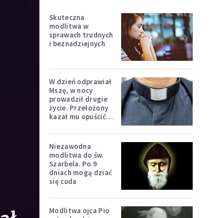
Skuteczna
modlitwa w
sprawach trudnych
i beznadziejnych
W dzień odprawiał
Mszę, w nocy
prowadził drugie
życie. Przełożony
kazał mu opuścić
zakon
Niezawodna
modlitwa do św.
Szarbela. Po 9
dniach mogą dziać
się cuda
Modlitwa ojca Pio