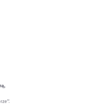
ną,
rze”.