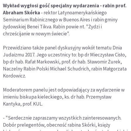
Wykład wygłosi gość specjalny wydarzenia - rabin prof.
Abraham Skórka
- rektor Latynoamerykańskiego
Seminarium Rabinicznego w Buenos Aires i rabin gminy
żydowskiej Benei Tikva. Rabin powie nt. "Żydzi i
chrześcijanie w nowym świecie".
Przewidziano także panel dyskusyjny wokół tematu Dnia
Judaizmu 2017. Jego uczestnicy to: bp dr Mieczysław Cisło,
bp dr hab. Rafał Markowski, prof. dr hab. Sławomir Żurek,
Naczelny Rabin Polski Michael Schudrich, rabin Małgorzata
Kordowicz.
Moderatorem panelu jest odpowiadający za wydarzenie w
imieniu biskupa kieleckiego, ks. dr hab. Przemysław
Kantyka, prof. KUL.
- "Serdecznie zapraszamy wszystkich zainteresowanych.
Dobór prelegentów, obecność rabina Skórki, księży