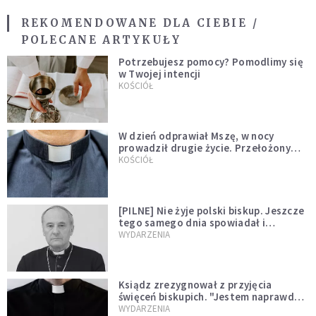
REKOMENDOWANE DLA CIEBIE /
POLECANE ARTYKUŁY
Potrzebujesz pomocy? Pomodlimy się
w Twojej intencji
KOŚCIÓŁ
W dzień odprawiał Mszę, w nocy
prowadził drugie życie. Przełożony
kazał mu opuścić zakon
KOŚCIÓŁ
[PILNE] Nie żyje polski biskup. Jeszcze
tego samego dnia spowiadał i
sprawował Mszę świętą
WYDARZENIA
Ksiądz zrezygnował z przyjęcia
święceń biskupich. "Jestem naprawdę
niegodny"
WYDARZENIA