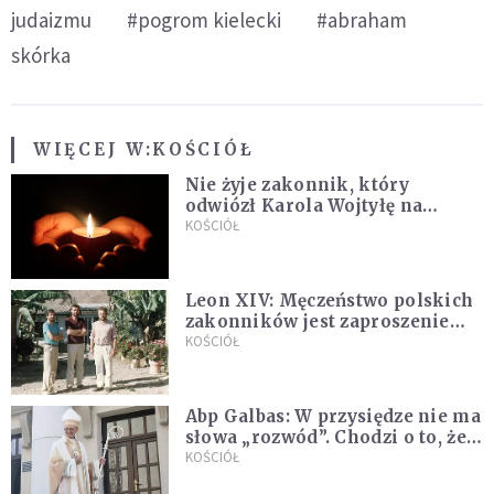
judaizmu
#pogrom kielecki
#abraham
skórka
WIĘCEJ W:
KOŚCIÓŁ
Nie żyje zakonnik, który
odwiózł Karola Wojtyłę na
konklawe. Jan Paweł II nazywał
KOŚCIÓŁ
go "winowajcą"
Leon XIV: Męczeństwo polskich
zakonników jest zaproszeniem
do jedności i misji całego
KOŚCIÓŁ
Kościoła
Abp Galbas: W przysiędze nie ma
słowa „rozwód”. Chodzi o to, że
„cię nie opuszczę”
KOŚCIÓŁ