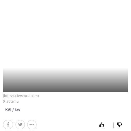
(fot. shutterstock.com)
9 lat temu
KAI / kw