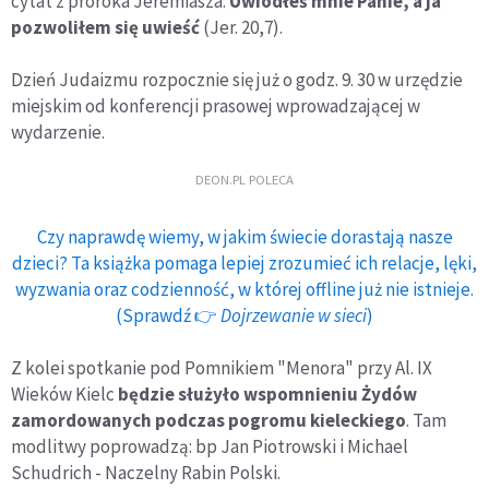
cytat z proroka Jeremiasza:
Uwiodłeś mnie Panie, a ja
pozwoliłem się uwieść
(Jer. 20,7).
Dzień Judaizmu rozpocznie się już o godz. 9. 30 w urzędzie
miejskim od konferencji prasowej wprowadzającej w
wydarzenie.
DEON.PL POLECA
Czy naprawdę wiemy, w jakim świecie dorastają nasze
dzieci? Ta książka pomaga lepiej zrozumieć ich relacje, lęki,
wyzwania oraz codzienność, w której offline już nie istnieje.
(Sprawdź 👉
Dojrzewanie w sieci
)
Z kolei spotkanie pod Pomnikiem "Menora" przy Al. IX
Wieków Kielc
będzie służyło wspomnieniu Żydów
zamordowanych podczas pogromu kieleckiego
. Tam
modlitwy poprowadzą: bp Jan Piotrowski i Michael
Schudrich - Naczelny Rabin Polski.