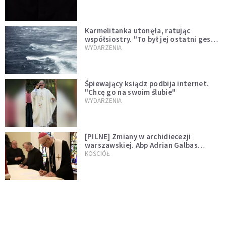
Karmelitanka utonęła, ratując
współsiostry. "To był jej ostatni gest
miłości"
WYDARZENIA
Śpiewający ksiądz podbija internet.
"Chcę go na swoim ślubie"
WYDARZENIA
[PILNE] Zmiany w archidiecezji
warszawskiej. Abp Adrian Galbas
wręczył dekrety nowym proboszczom
KOŚCIÓŁ
[PILNE] Podjęto kroki ws. księdza
Sawielewicza. Nie zobaczymy go w
mediach
WYDARZENIA