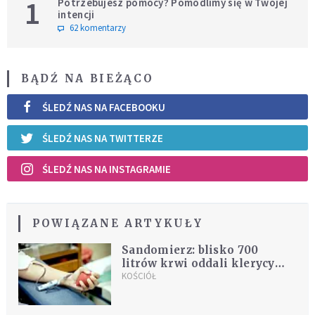
1
Potrzebujesz pomocy? Pomodlimy się w Twojej
intencji
62 komentarzy
BĄDŹ NA BIEŻĄCO
ŚLEDŹ NAS NA FACEBOOKU
ŚLEDŹ NAS NA TWITTERZE
ŚLEDŹ NAS NA INSTAGRAMIE
POWIĄZANE ARTYKUŁY
Sandomierz: blisko 700
litrów krwi oddali klerycy
przez ponad 20 lat
KOŚCIÓŁ