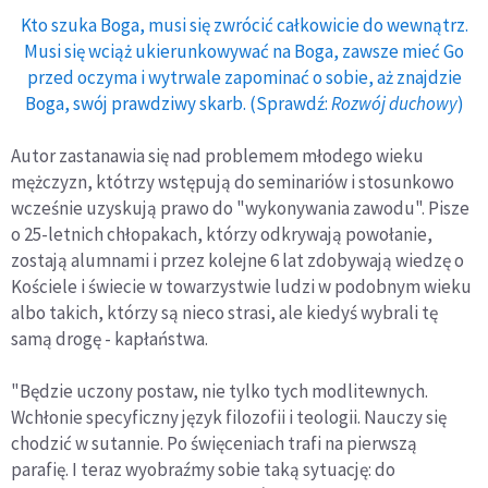
Kto szuka Boga, musi się zwrócić całkowicie do wewnątrz.
Musi się wciąż ukierunkowywać na Boga, zawsze mieć Go
przed oczyma i wytrwale zapominać o sobie, aż znajdzie
Boga, swój prawdziwy skarb. (Sprawdź:
Rozwój duchowy
)
Autor zastanawia się nad problemem młodego wieku
mężczyzn, któtrzy wstępują do seminariów i stosunkowo
wcześnie uzyskują prawo do "wykonywania zawodu". Pisze
o 25-letnich chłopakach, którzy odkrywają powołanie,
zostają alumnami i przez kolejne 6 lat zdobywają wiedzę o
Kościele i świecie w towarzystwie ludzi w podobnym wieku
albo takich, którzy są nieco strasi, ale kiedyś wybrali tę
samą drogę - kapłaństwa.
"Będzie uczony postaw, nie tylko tych modlitewnych.
Wchłonie specyficzny język filozofii i teologii. Nauczy się
chodzić w sutannie. Po święceniach trafi na pierwszą
parafię. I teraz wyobraźmy sobie taką sytuację: do