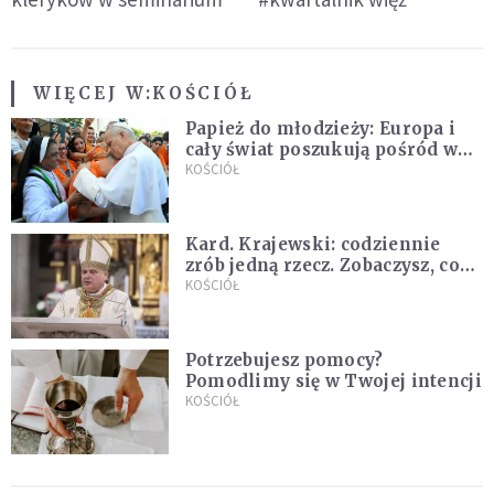
WIĘCEJ W:
KOŚCIÓŁ
Papież do młodzieży: Europa i
cały świat poszukują pośród was
nowych świętych
KOŚCIÓŁ
Kard. Krajewski: codziennie
zrób jedną rzecz. Zobaczysz, co
stanie się z twoim życiem
KOŚCIÓŁ
Potrzebujesz pomocy?
Pomodlimy się w Twojej intencji
KOŚCIÓŁ