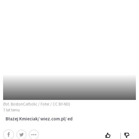
(fot. BostonCatholic / Foter / CC BY-ND)
7 lat temu
Błażej Kmieciak/ wiez.com.pl/ ed