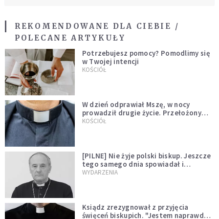
REKOMENDOWANE DLA CIEBIE /
POLECANE ARTYKUŁY
Potrzebujesz pomocy? Pomodlimy się
w Twojej intencji
KOŚCIÓŁ
W dzień odprawiał Mszę, w nocy
prowadził drugie życie. Przełożony
kazał mu opuścić zakon
KOŚCIÓŁ
[PILNE] Nie żyje polski biskup. Jeszcze
tego samego dnia spowiadał i
sprawował Mszę świętą
WYDARZENIA
Ksiądz zrezygnował z przyjęcia
święceń biskupich. "Jestem naprawdę