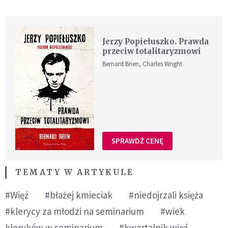
Jerzy Popiełuszko. Prawda
przeciw totalitaryzmowi
Bernard Brien, Charles Wright
SPRAWDŹ CENĘ
TEMATY W ARTYKULE
#Więź
#błażej kmieciak
#niedojrzali księża
#klerycy za młodzi na seminarium
#wiek
kleryków w seminarium
#kwartalnik więź