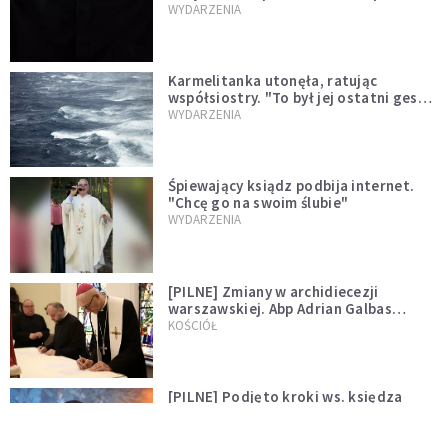
niegodny"
WYDARZENIA
Karmelitanka utonęła, ratując
współsiostry. "To był jej ostatni gest
miłości"
WYDARZENIA
Śpiewający ksiądz podbija internet.
"Chcę go na swoim ślubie"
WYDARZENIA
[PILNE] Zmiany w archidiecezji
warszawskiej. Abp Adrian Galbas
wręczył dekrety nowym proboszczom
KOŚCIÓŁ
[PILNE] Podjęto kroki ws. księdza
Sawielewicza. Nie zobaczymy go w
mediach
WYDARZENIA