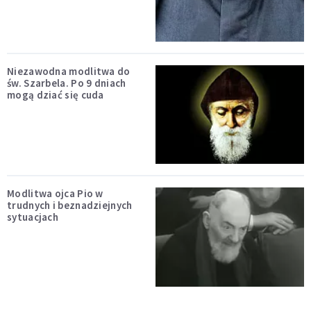
Niezawodna modlitwa do
św. Szarbela. Po 9 dniach
mogą dziać się cuda
Modlitwa ojca Pio w
trudnych i beznadziejnych
sytuacjach