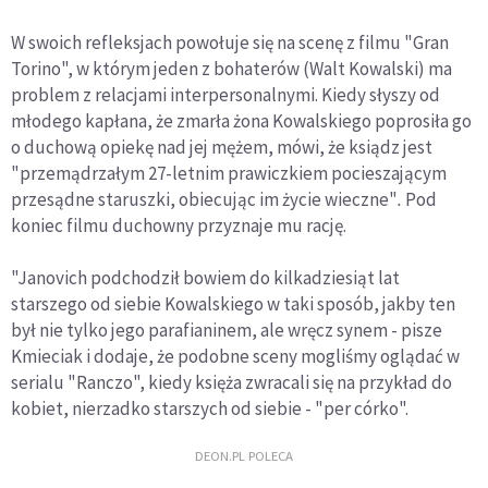
W swoich refleksjach powołuje się na scenę z filmu "Gran
Torino", w którym jeden z bohaterów (Walt Kowalski) ma
problem z relacjami interpersonalnymi. Kiedy słyszy od
młodego kapłana, że zmarła żona Kowalskiego poprosiła go
o duchową opiekę nad jej mężem, mówi, że ksiądz jest
"przemądrzałym 27-letnim prawiczkiem pocieszającym
przesądne staruszki, obiecując im życie wieczne"
.
Pod
koniec filmu duchowny przyznaje mu rację.
"Janovich podchodził bowiem do kilkadziesiąt lat
starszego od siebie Kowalskiego w taki sposób, jakby ten
był nie tylko jego parafianinem, ale wręcz synem - pisze
Kmieciak i dodaje, że podobne sceny mogliśmy oglądać w
serialu "Ranczo", kiedy księża zwracali się na przykład do
kobiet, nierzadko starszych od siebie - "per córko".
DEON.PL POLECA