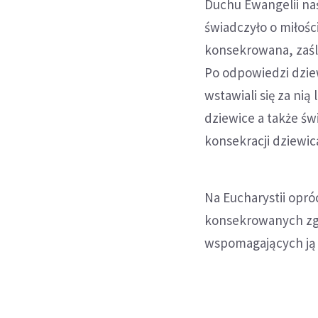
Duchu Ewangelii na
świadczyło o miłośc
konsekrowana, zaśl
Po odpowiedzi dziew
wstawiali się za ni
dziewice a także św
konsekracji dziewic
Na Eucharystii opró
konsekrowanych zgr
wspomagających ją