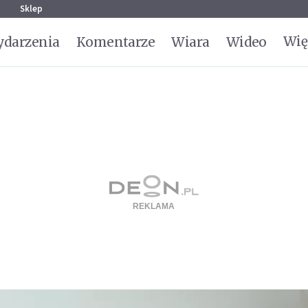
g
Sklep
Wię
darzenia
Komentarze
Wiara
Wideo