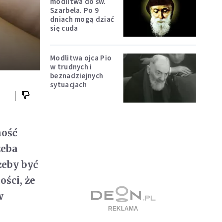
modlitwa do św.
Szarbela. Po 9
dniach mogą dziać
się cuda
Modlitwa ojca Pio
w trudnych i
beznadziejnych
sytuacjach
ność
zeba
żeby być
ści, że
w