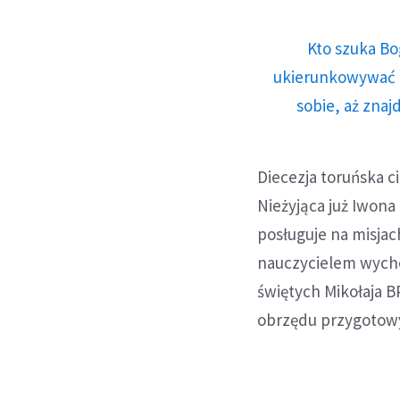
Kto szuka Bo
ukierunkowywać n
sobie, aż znaj
Diecezja toruńska 
Nieżyjąca już Iwon
posługuje na misjach
nauczycielem wychow
świętych Mikołaja B
obrzędu przygotowyw