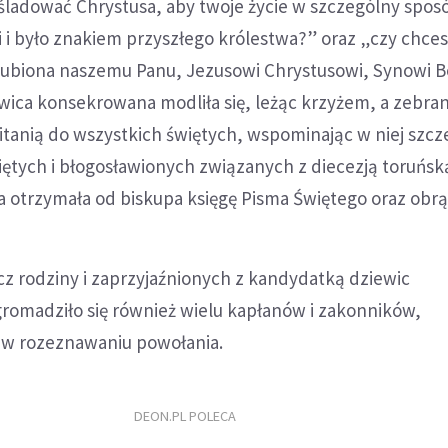
śladować Chrystusa, aby twoje życie w szczególny spos
i i było znakiem przyszłego królestwa?” oraz „czy chce
ubiona naszemu Panu, Jezusowi Chrystusowi, Synowi 
ica konsekrowana modliła się, leżąc krzyżem, a zebran
ą litanią do wszystkich świętych, wspominając w niej szcz
iętych i błogosławionych związanych z diecezją toruńsk
a otrzymała od biskupa księgę Pisma Świętego oraz obrą
cz rodziny i zaprzyjaźnionych z kandydatką dziewic
omadziło się również wielu kapłanów i zakonników,
 w rozeznawaniu powołania.
DEON.PL POLECA