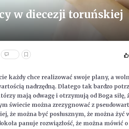
y w diecezji toruńskiej
ecie każdy chce realizować swoje plany, a wol
wartością nadrzędną. Dlatego tak bardzo potr
którzy mają odwagę i otrzymują od Boga siłę, 
ym świecie można zrezygnować z pseudowarto
ej, że można być posłusznym, że można żyć 
 dokoła panuje rozwiązłość, że można mówić o