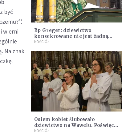
ób
sz być
Bożemu?”.
Bp Greger: dziewictwo
i wierni
konsekrowane nie jest żadną
ególnie
ucieczką od życia
KOŚCIÓŁ
ą. Na znak
czkę.
Osiem kobiet ślubowało
dziewictwo na Wawelu. Poświęcą
całe swoje życie Jezusowi
KOŚCIÓŁ