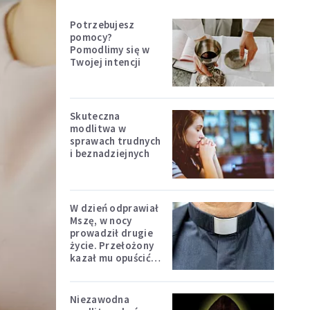
Potrzebujesz
pomocy?
Pomodlimy się w
Twojej intencji
Skuteczna
modlitwa w
sprawach trudnych
i beznadziejnych
W dzień odprawiał
Mszę, w nocy
prowadził drugie
życie. Przełożony
kazał mu opuścić
zakon
Niezawodna