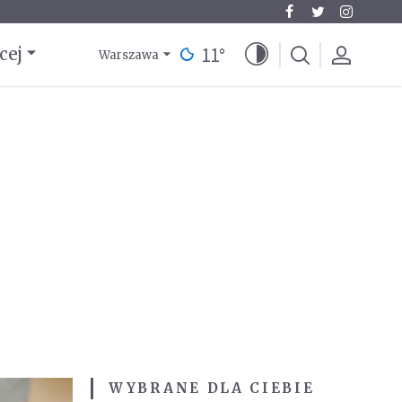
11
°
cej
Warszawa
WYBRANE DLA CIEBIE