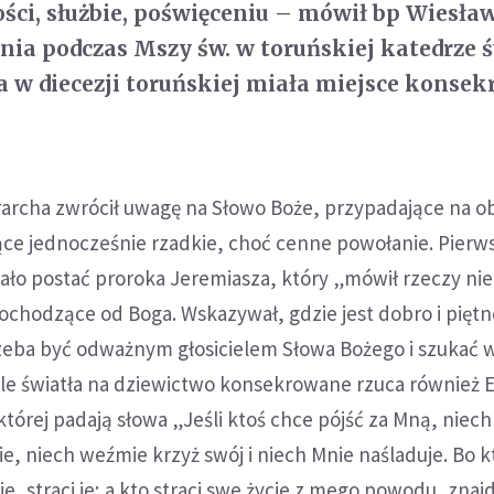
ści, służbie, poświęceniu – mówił bp Wiesła
pnia podczas Mszy św. w toruńskiej katedrze ś
a w diecezji toruńskiej miała miejsce konsek
erarcha zwrócił uwagę na Słowo Boże, przypadające na 
jące jednocześnie rzadkie, choć cenne powołanie. Pierw
ało postać proroka Jeremiasza, który „mówił rzeczy ni
ochodzące od Boga. Wskazywał, gdzie jest dobro i piętn
zeba być odważnym głosicielem Słowa Bożego i szukać 
Wiele światła na dziewictwo konsekrowane rzuca również 
tórej padają słowa „Jeśli ktoś chce pójść za Mną, niech 
e, niech weźmie krzyż swój i niech Mnie naśladuje. Bo k
, straci je; a kto straci swe życie z mego powodu, znajdz