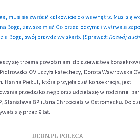
ga, musi się zwrócić całkowicie do wewnątrz. Musi się w
a Boga, zawsze mieć Go przed oczyma i wytrwale zap
dzie Boga, swój prawdziwy skarb. (Sprawdź:
Rozwój duc
cieszy się trzema powołaniami do dziewictwa konsekrow
a Piotrowska OV uczyła katechezy, Dorota Wawrowska O
. Hanna Piekut, która przyjęła dziś konsekrację, jest
ania przedszkolnego oraz udziela się w rodzinnej para
P, Stanisława BP i Jana Chrzciciela w Ostromecku. Do dz
ała się przez 9 lat.
DEON.PL POLECA