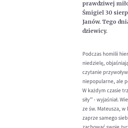
prawdziwej miło
Śmigiel 30 sier
Janów. Tego dni
dziewicy.
Podczas homilii hi
niedzielę, objaśnia
czytanie przywoływ
niepopularne, ale p
W każdym czasie tr
siły” - wyjaśniał. 
ze św. Mateusza, w k
zaprze samego siebi
zachować swoje życie