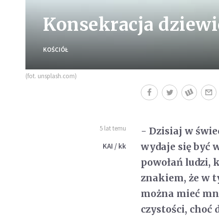
Konsekracja dziewic
KOŚCIÓŁ
(fot. unsplash.com)
5 lat temu
- Dzisiaj w świ
wydaje się być 
KAI / kk
powołań ludzi, 
znakiem, że w t
można mieć mni
czystości, choć