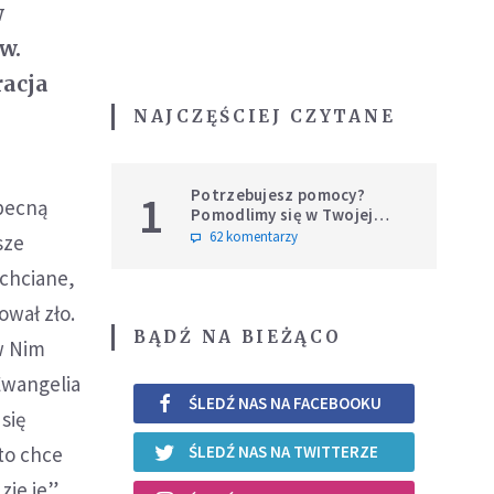
w
w.
racja
NAJCZĘŚCIEJ CZYTANE
Potrzebujesz pomocy?
1
obecną
Pomodlimy się w Twojej
intencji
62 komentarzy
sze
echciane,
ował zło.
BĄDŹ NA BIEŻĄCO
w Nim
Ewangelia
ŚLEDŹ NAS NA FACEBOOKU
się
to chce
ŚLEDŹ NAS NA TWITTERZE
ie je”.