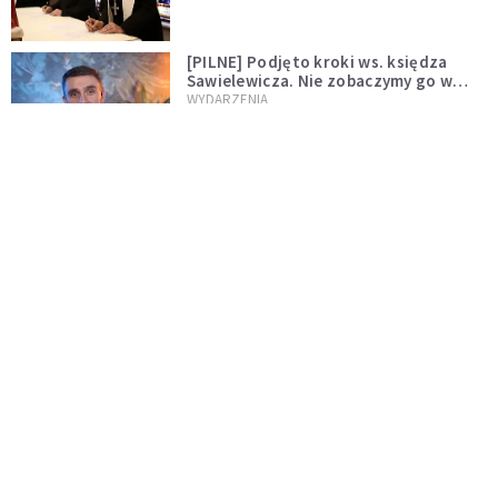
[PILNE] Podjęto kroki ws. księdza
Sawielewicza. Nie zobaczymy go w
mediach
WYDARZENIA