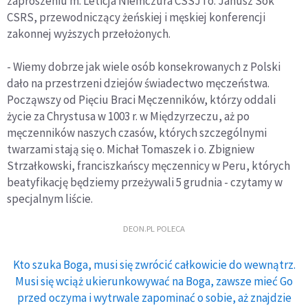
zaproszeniu m. Leticja Niemczura CSSJ i o. Janusz Sok
CSRS, przewodniczący żeńskiej i męskiej konferencji
zakonnej wyższych przełożonych.
- Wiemy dobrze jak wiele osób konsekrowanych z Polski
dało na przestrzeni dziejów świadectwo męczeństwa.
Począwszy od Pięciu Braci Męczenników, którzy oddali
życie za Chrystusa w 1003 r. w Międzyrzeczu, aż po
męczenników naszych czasów, których szczególnymi
twarzami stają się o. Michał Tomaszek i o. Zbigniew
Strzałkowski, franciszkańscy męczennicy w Peru, których
beatyfikację będziemy przeżywali 5 grudnia - czytamy w
specjalnym liście.
DEON.PL POLECA
Kto szuka Boga, musi się zwrócić całkowicie do wewnątrz.
Musi się wciąż ukierunkowywać na Boga, zawsze mieć Go
przed oczyma i wytrwale zapominać o sobie, aż znajdzie