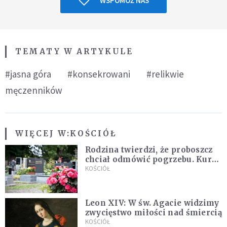
WSPOMÓŻ NAS
TEMATY W ARTYKULE
#jasna góra
#konsekrowani
#relikwie
męczenników
WIĘCEJ W:
KOŚCIÓŁ
Rodzina twierdzi, że proboszcz
chciał odmówić pogrzebu. Kuria
zapowiada wyjaśnienia
KOŚCIÓŁ
Leon XIV: W św. Agacie widzimy
zwycięstwo miłości nad śmiercią
KOŚCIÓŁ