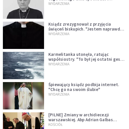
sprawował Mszę świętą
WYDARZENIA
Ksiądz zrezygnował z przyjęcia
święceń biskupich. "Jestem naprawdę
niegodny"
WYDARZENIA
Karmelitanka utonęła, ratując
współsiostry. "To był jej ostatni gest
miłości"
WYDARZENIA
Śpiewający ksiądz podbija internet.
"Chcę go na swoim ślubie"
WYDARZENIA
[PILNE] Zmiany w archidiecezji
warszawskiej. Abp Adrian Galbas
wręczył dekrety nowym proboszczom
KOŚCIÓŁ