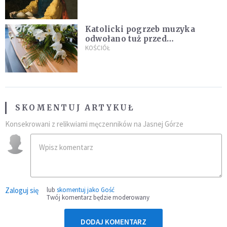
Katolicki pogrzeb muzyka
odwołano tuż przed
uroczystością. Powodem była
KOŚCIÓŁ
przynależność do masonerii
SKOMENTUJ ARTYKUŁ
Konsekrowani z relikwiami męczenników na Jasnej Górze
Zaloguj się
lub
skomentuj jako Gość
Twój komentarz będzie moderowany
DODAJ KOMENTARZ