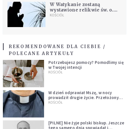
W Watykanie zostaną
wystawione relikwie św. o.
Pio
KOŚCIÓŁ
REKOMENDOWANE DLA CIEBIE /
POLECANE ARTYKUŁY
Potrzebujesz pomocy? Pomodlimy się
w Twojej intencji
KOŚCIÓŁ
W dzień odprawiał Mszę, w nocy
prowadził drugie życie. Przełożony
kazał mu opuścić zakon
KOŚCIÓŁ
[PILNE] Nie żyje polski biskup. Jeszcze
tego samego dnia spowiadał i