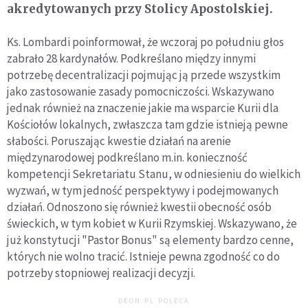
akredytowanych przy Stolicy Apostolskiej.
Ks. Lombardi poinformował, że wczoraj po południu głos
zabrało 28 kardynałów. Podkreślano między innymi
potrzebę decentralizacji pojmując ją przede wszystkim
jako zastosowanie zasady pomocniczości. Wskazywano
jednak również na znaczenie jakie ma wsparcie Kurii dla
Kościołów lokalnych, zwłaszcza tam gdzie istnieją pewne
słabości. Poruszając kwestie działań na arenie
międzynarodowej podkreślano m.in. konieczność
kompetencji Sekretariatu Stanu, w odniesieniu do wielkich
wyzwań, w tym jedność perspektywy i podejmowanych
działań. Odnoszono się również kwestii obecność osób
świeckich, w tym kobiet w Kurii Rzymskiej. Wskazywano, że
już konstytucji "Pastor Bonus" są elementy bardzo cenne,
których nie wolno tracić. Istnieje pewna zgodność co do
potrzeby stopniowej realizacji decyzji.
DEON.PL POLECA