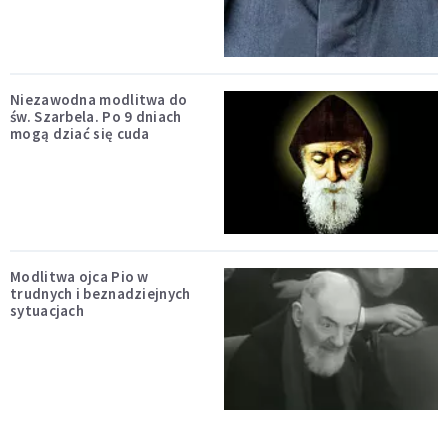
Niezawodna modlitwa do
św. Szarbela. Po 9 dniach
mogą dziać się cuda
Modlitwa ojca Pio w
trudnych i beznadziejnych
sytuacjach