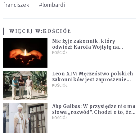
franciszek
#lombardi
WIĘCEJ W:
KOŚCIÓŁ
Nie żyje zakonnik, który
odwiózł Karola Wojtyłę na
konklawe. Jan Paweł II nazywał
KOŚCIÓŁ
go "winowajcą"
Leon XIV: Męczeństwo polskich
zakonników jest zaproszeniem
do jedności i misji całego
KOŚCIÓŁ
Kościoła
Abp Galbas: W przysiędze nie ma
słowa „rozwód”. Chodzi o to, że
„cię nie opuszczę”
KOŚCIÓŁ