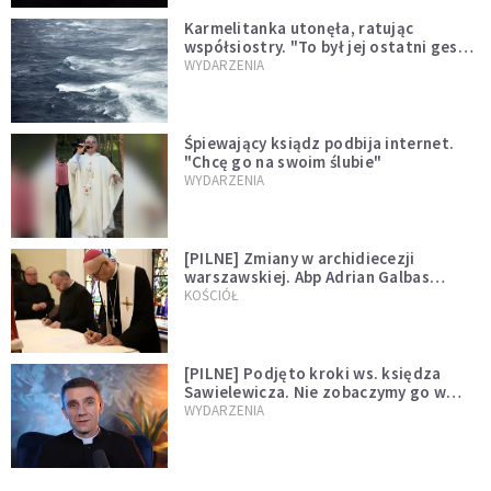
Karmelitanka utonęła, ratując
współsiostry. "To był jej ostatni gest
miłości"
WYDARZENIA
Śpiewający ksiądz podbija internet.
"Chcę go na swoim ślubie"
WYDARZENIA
[PILNE] Zmiany w archidiecezji
warszawskiej. Abp Adrian Galbas
wręczył dekrety nowym proboszczom
KOŚCIÓŁ
[PILNE] Podjęto kroki ws. księdza
Sawielewicza. Nie zobaczymy go w
mediach
WYDARZENIA