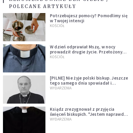
POLECANE ARTYKUŁY
Potrzebujesz pomocy? Pomodlimy się
w Twojej intencji
KOŚCIÓŁ
W dzień odprawiał Mszę, w nocy
prowadził drugie życie. Przełożony
kazał mu opuścić zakon
KOŚCIÓŁ
[PILNE] Nie żyje polski biskup. Jeszcze
tego samego dnia spowiadał i
sprawował Mszę świętą
WYDARZENIA
Ksiądz zrezygnował z przyjęcia
święceń biskupich. "Jestem naprawdę
niegodny"
WYDARZENIA