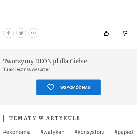
Tworzymy DEON.pl dla Ciebie
Tu możesz nas wesprzeć.
WSPOMÓŻ NAS
TEMATY W ARTYKULE
#ekonomia
#watykan
#konsystorz
#papież