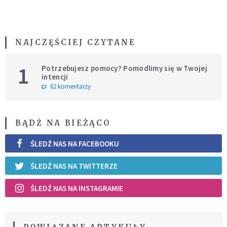
NAJCZĘŚCIEJ CZYTANE
1
Potrzebujesz pomocy? Pomodlimy się w Twojej
intencji
62 komentarzy
BĄDŹ NA BIEŻĄCO
ŚLEDŹ NAS NA FACEBOOKU
ŚLEDŹ NAS NA TWITTERZE
ŚLEDŹ NAS NA INSTAGRAMIE