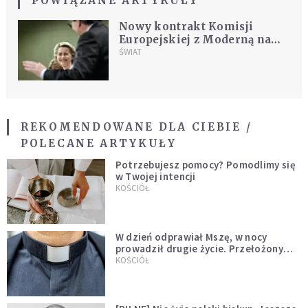
POWIĄZANE ARTYKUŁY
Nowy kontrakt Komisji
Europejskiej z Moderną na
dodatkowe szczepionki
ŚWIAT
REKOMENDOWANE DLA CIEBIE /
POLECANE ARTYKUŁY
Potrzebujesz pomocy? Pomodlimy się
w Twojej intencji
KOŚCIÓŁ
W dzień odprawiał Mszę, w nocy
prowadził drugie życie. Przełożony
kazał mu opuścić zakon
KOŚCIÓŁ