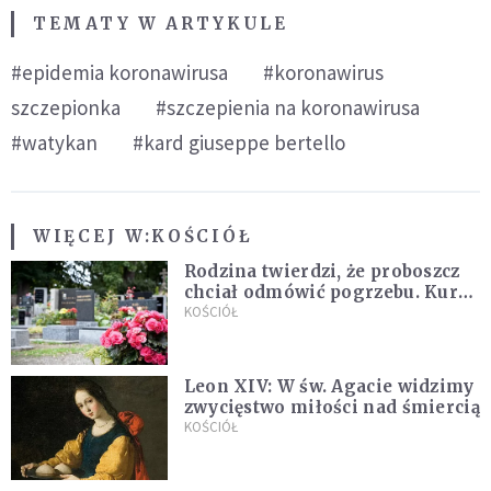
TEMATY W ARTYKULE
#epidemia koronawirusa
#koronawirus
szczepionka
#szczepienia na koronawirusa
#watykan
#kard giuseppe bertello
WIĘCEJ W:
KOŚCIÓŁ
Rodzina twierdzi, że proboszcz
chciał odmówić pogrzebu. Kuria
zapowiada wyjaśnienia
KOŚCIÓŁ
Leon XIV: W św. Agacie widzimy
zwycięstwo miłości nad śmiercią
KOŚCIÓŁ