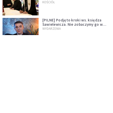
wręczył dekrety nowym proboszczom
KOŚCIÓŁ
[PILNE] Podjęto kroki ws. księdza
Sawielewicza. Nie zobaczymy go w
mediach
WYDARZENIA