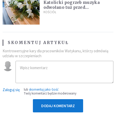
Katolicki pogrzeb muzyka
odwołano tuż przed
uroczystością. Powodem była
KOŚCIÓŁ
przynależność do masonerii
SKOMENTUJ ARTYKUŁ
Kontrowersyjne kary dla pracowników Watykanu, którzy odmówią
udziału w szczepieniach
Zaloguj się
lub
skomentuj jako Gość
Twój komentarz będzie moderowany
DODAJ KOMENTARZ