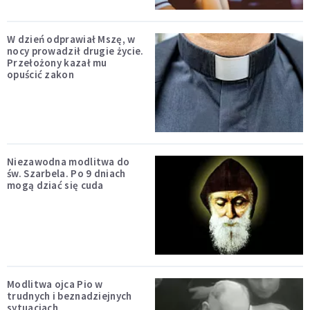
W dzień odprawiał Mszę, w
nocy prowadził drugie życie.
Przełożony kazał mu
opuścić zakon
Niezawodna modlitwa do
św. Szarbela. Po 9 dniach
mogą dziać się cuda
Modlitwa ojca Pio w
trudnych i beznadziejnych
sytuacjach