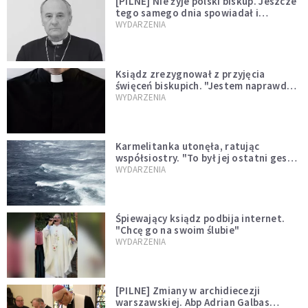
[PILNE] Nie żyje polski biskup. Jeszcze
tego samego dnia spowiadał i
sprawował Mszę świętą
WYDARZENIA
Ksiądz zrezygnował z przyjęcia
święceń biskupich. "Jestem naprawdę
niegodny"
WYDARZENIA
Karmelitanka utonęła, ratując
współsiostry. "To był jej ostatni gest
miłości"
WYDARZENIA
Śpiewający ksiądz podbija internet.
"Chcę go na swoim ślubie"
WYDARZENIA
[PILNE] Zmiany w archidiecezji
warszawskiej. Abp Adrian Galbas