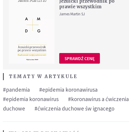
Jezuicki przewodnik po
prawie wszystkim
James Martin SJ
SPRAWDŹ CENĘ
TEMATY W ARTYKULE
#pandemia
#epidemia koronawirusa
#epidemia koronawirus
#koronawirus a ćwiczenia
duchowe
#ćwiczenia duchowe św ignacego