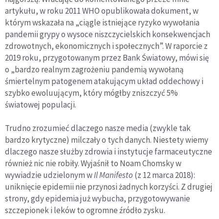
artykułu, w roku 2011 WHO opublikowała dokument, w
którym wskazała na „ciągle istniejące ryzyko wywołania
pandemii grypy o wysoce niszczycielskich konsekwencjach
zdrowotnych, ekonomicznych i społecznych”. W raporcie z
2019 roku, przygotowanym przez Bank Światowy, mówi się
o „bardzo realnym zagrożeniu pandemią wywołaną
śmiertelnym patogenem atakującym układ oddechowy i
szybko ewoluującym, który mógłby zniszczyć 5%
światowej populacji.
Trudno zrozumieć dlaczego nasze media (zwykle tak
bardzo krytyczne) milczały o tych danych. Niestety wiemy
dlaczego nasze służby zdrowia i instytucje farmaceutyczne
również nic nie robiły. Wyjaśnił to Noam Chomsky w
wywiadzie udzielonym w
Il Manifesto
(z 12 marca 2018):
uniknięcie epidemii nie przynosi żadnych korzyści. Z drugiej
strony, gdy epidemia już wybucha, przygotowywanie
szczepionek i leków to ogromne źródło zysku.