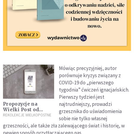
Mówiąc precyzyjniej, autor
porównuje kryzys związany z
COVID-19 do „pierwszego
tygodnia” ćwiczeń ignacjańskich.
Pierwszy tydzień jest
najtrudniejszy, prowadzi
Propozycje na
Wielki Post od
grzesznika do uświadomienia
DEON.pl. Przeżyjmy
REKOLEKCJE WIELKOPOSTNE
sobie nie tylko własnej
razem ten czas
grzeszności, ale także zła zalewającego świat i historię, w
pewien sposób przytłaczającego nas.