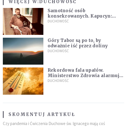
WIĘCEJ W:
DUCHOWOŚĆ
Samotność osób
konsekrowanych. Kapucyn:
Życie w pojedynkę rzadko jest
DUCHOWOŚĆ
sielanką
Góry Tabor są po to, by
odważnie iść przez doliny
DUCHOWOŚĆ
Rekordowa fala upałów.
Ministerstwo Zdrowia alarmuje
po doświadczeniach z czerwca
DUCHOWOŚĆ
SKOMENTUJ ARTYKUŁ
Czy pandemia i Ćwiczenia Duchowe św. Ignacego mają coś