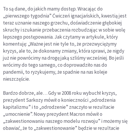
To są dane, do jakich mamy dostęp. Wracając do
„pierwszego tygodnia” Ćwiczeń ignacjańskich, kwestią jest
teraz uznanie naszego grzechu, doświadczenie głębokiej
skruchy i szukanie przebaczenia rozbudzając w sobie wolę
lepszego postępowania. Jak czytamy w artykule, który
komentuję: „Ważne jest nie tyle to, że przezwyciężymy
kryzys, ale to, że dokonamy zmiany, która sprawi, że nigdy
już nie powrócimy na drogę jaką szliśmy wcześniej. Bo jeśli
wrócimy do tego samego, co doprowadziło nas do
pandemii, to ryzykujemy, że spadnie na nas koleje
nieszczęście.
Bardzo dobrze, ale… Gdy w 2008 roku wybuchł kryzys,
prezydent Sarkozy mówił o konieczności „odrodzenia
kapitalizmu” i to „odrodzenie” znaczyło w rezultacie
„umocnienie”. Nowy prezydent Macron mówił o
„zakwestionowaniu naszego modelu rozwoju” i możemy się
obawiać, że to „zakwestionowanie” będzie w rezultacie