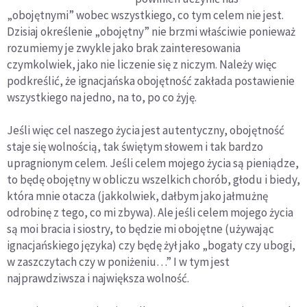
Dołącz do Insta
„obojętnymi” wobec wszystkiego, co tym celem nie jest.
Postu!
Dzisiaj określenie „obojętny” nie brzmi właściwie ponieważ
rozumiemy je zwykle jako brak zainteresowania
czymkolwiek, jako nie liczenie się z niczym. Należy więc
podkreślić, że ignacjańska obojętność zakłada postawienie
wszystkiego na jedno, na to, po co żyję.
Jeśli więc cel naszego życia jest autentyczny, obojętność
staje się wolnością, tak świętym słowem i tak bardzo
upragnionym celem. Jeśli celem mojego życia są pieniądze,
to będę obojętny w obliczu wszelkich chorób, głodu i biedy,
która mnie otacza (jakkolwiek, dałbym jako jałmużnę
odrobinę z tego, co mi zbywa). Ale jeśli celem mojego życia
są moi bracia i siostry, to będzie mi obojętne (używając
ignacjańskiego języka) czy będę żył jako „bogaty czy ubogi,
w zaszczytach czy w poniżeniu…” I w tym jest
najprawdziwsza i największa wolność.