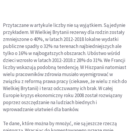
Przytaczane w artykule liczby nie są wyjątkiem. Są jedynie
przykładem. W Wielkiej Brytanii rezerwy dla rodzin zostały
zmniejszone o 40%, w latach 2012-2018 lokalne wydatki
publiczne spadły o 32% na terenach najbiedniejszych ale
tylko o 16% w najbogatszych obszarach. Ubóstwo wśród
dzieci wzrosło w latach 2012-2018 z 28% do 31%. We Francji
liczby wskazują podobną tendencję. W Hiszpanii natomiast
wielu pracowników zdrowia musiało wyemigrować w
związku z reformą prawa pracy (ciekawe, że wielu z nich do
Wielkiej Brytanii) i teraz odczuwamy ich brak. W całej
Europie kryzys ekonomiczny roku 2008 został rozwiązany
poprzez oszczędzanie na ludziach biednych i
wprowadzanie ułatwień dla banków.
Te dane, które można by mnożyć, nie są jeszcze rzeczą
najgorszą. Wracając do komentowanego przeze mnie