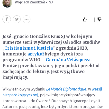
Wojciech Żmudziński SJ
José Ignacio González Faus SJ w kolejnym
numerze serii wydawniczej Ośrodka Studiów
„
Cristianisme i Justicia
” z grudnia 2020,
komentuje
artykuł
byłego dyrektora
programów WHO –
Germána Velásqueza
.
Poniżej przedstawiamy jego polski przekład
zachęcając do lektury. Jest wyjątkowo
inspirujący.
W kwietniowym wydaniu
Le Monde Diplomatique
, w
wersji
hiszpańskojęzycznej
, pojawił się artykuł porównujący
koronawirusa… do Ćwiczeń Duchowych Ignacego Loyoli.
Autor nie jest jezuitą, lecz byłym dyrektorem programów