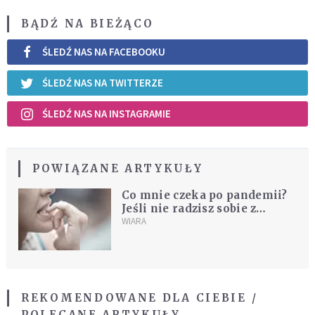
BĄDŹ NA BIEŻĄCO
ŚLEDŹ NAS NA FACEBOOKU
ŚLEDŹ NAS NA TWITTERZE
ŚLEDŹ NAS NA INSTAGRAMIE
POWIĄZANE ARTYKUŁY
Co mnie czeka po pandemii?
Jeśli nie radzisz sobie z
lękiem o przyszłość,
WIARA
skorzystaj z tych
terapeutyczno-duchowych
ćwiczeń
REKOMENDOWANE DLA CIEBIE /
POLECANE ARTYKUŁY