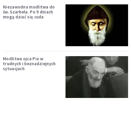
Niezawodna modlitwa do
św. Szarbela. Po 9 dniach
mogą dziać się cuda
Modlitwa ojca Pio w
trudnych i beznadziejnych
sytuacjach