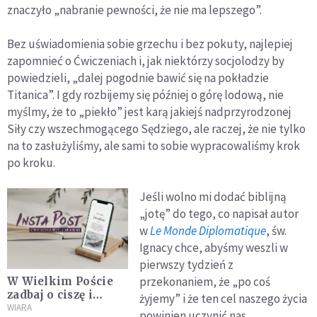
znaczyło „nabranie pewności, że nie ma lepszego”.
Bez uświadomienia sobie grzechu i bez pokuty, najlepiej
zapomnieć o Ćwiczeniach i, jak niektórzy socjolodzy by
powiedzieli, „dalej pogodnie bawić się na pokładzie
Titanica”. I gdy rozbijemy się później o górę lodową, nie
myślmy, że to „piekło” jest karą jakiejś nadprzyrodzonej
Siły czy wszechmogącego Sędziego, ale raczej, że nie tylko
na to zasłużyliśmy, ale sami to sobie wypracowaliśmy krok
po kroku.
Jeśli wolno mi dodać biblijną
„jotę” do tego, co napisał autor
w
Le Monde Diplomatique
, św.
Ignacy chce, abyśmy weszli w
pierwszy tydzień z
przekonaniem, że „po coś
W Wielkim Poście
zadbaj o ciszę i
żyjemy” i że ten cel naszego życia
znajdź w niej siebie.
WIARA
powinien uczynić nas