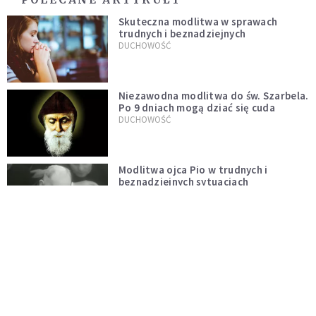
Skuteczna modlitwa w sprawach
trudnych i beznadziejnych
DUCHOWOŚĆ
Niezawodna modlitwa do św. Szarbela.
Po 9 dniach mogą dziać się cuda
DUCHOWOŚĆ
Modlitwa ojca Pio w trudnych i
beznadziejnych sytuacjach
DUCHOWOŚĆ
„Autentyczność się nie niesie”.
Katoliczki o presji i sile social mediów
WIARA