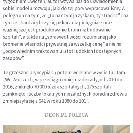
tygodniem Ćwiczeń, autor wzywa nas do uświadomienia
sobie modelu rozwoju, jaki do tej pory wypracowaliśmy. A
polega on na tym, że „to na czym ja zyskam, ty stracisz” i na
tym że „bardziej liczy się piłkarz niż pielęgniarz oraz
ważniejsze jest produkowanie broni niż budowanie
szpitali”, a także na „sprawiedliwości rozumianej jako
bronienie własności prywatnej za wszelką cenę” a nie na
„odpowiednim traktowaniu istot ludzkich i dostępnych
zasobów”.
Te grzeszne pryncypia są potem wcielane w życie tu i tam.
„We Włoszech, w przeciągu mniej niż dekady, od 2010 do
2016, zniknęło 70 000 łóżek szpitalnych, 175 szpitali
zamknięto i liczba lokalnych niezależnych poradni zdrowia
zmniejszyła się z 642 w roku 1980 do 101”.
DEON.PL POLECA