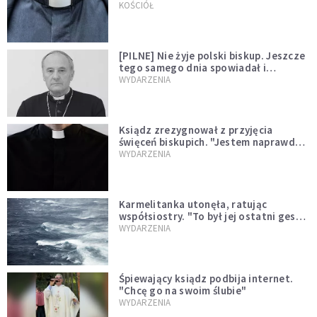
kazał mu opuścić zakon
KOŚCIÓŁ
[PILNE] Nie żyje polski biskup. Jeszcze
tego samego dnia spowiadał i
sprawował Mszę świętą
WYDARZENIA
Ksiądz zrezygnował z przyjęcia
święceń biskupich. "Jestem naprawdę
niegodny"
WYDARZENIA
Karmelitanka utonęła, ratując
współsiostry. "To był jej ostatni gest
miłości"
WYDARZENIA
Śpiewający ksiądz podbija internet.
"Chcę go na swoim ślubie"
WYDARZENIA