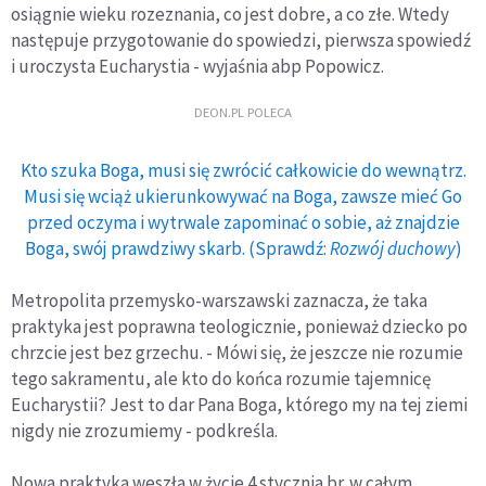
osiągnie wieku rozeznania, co jest dobre, a co złe. Wtedy
następuje przygotowanie do spowiedzi, pierwsza spowiedź
i uroczysta Eucharystia - wyjaśnia abp Popowicz.
DEON.PL POLECA
Kto szuka Boga, musi się zwrócić całkowicie do wewnątrz.
Musi się wciąż ukierunkowywać na Boga, zawsze mieć Go
przed oczyma i wytrwale zapominać o sobie, aż znajdzie
Boga, swój prawdziwy skarb. (Sprawdź:
Rozwój duchowy
)
Metropolita przemysko-warszawski zaznacza, że taka
praktyka jest poprawna teologicznie, ponieważ dziecko po
chrzcie jest bez grzechu. - Mówi się, że jeszcze nie rozumie
tego sakramentu, ale kto do końca rozumie tajemnicę
Eucharystii? Jest to dar Pana Boga, którego my na tej ziemi
nigdy nie zrozumiemy - podkreśla.
Nowa praktyka weszła w życie 4 stycznia br. w całym