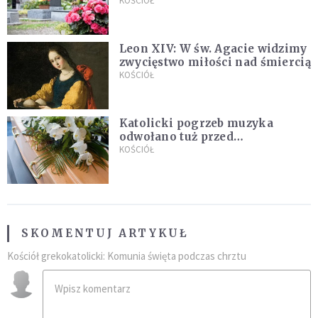
zapowiada wyjaśnienia
KOŚCIÓŁ
Leon XIV: W św. Agacie widzimy
zwycięstwo miłości nad śmiercią
KOŚCIÓŁ
Katolicki pogrzeb muzyka
odwołano tuż przed
uroczystością. Powodem była
KOŚCIÓŁ
przynależność do masonerii
SKOMENTUJ ARTYKUŁ
Kościół grekokatolicki: Komunia święta podczas chrztu