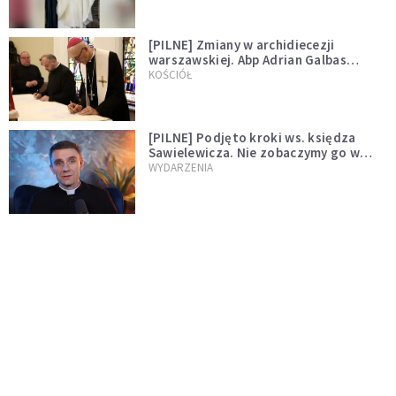
[PILNE] Zmiany w archidiecezji
warszawskiej. Abp Adrian Galbas
wręczył dekrety nowym proboszczom
KOŚCIÓŁ
[PILNE] Podjęto kroki ws. księdza
Sawielewicza. Nie zobaczymy go w
mediach
WYDARZENIA