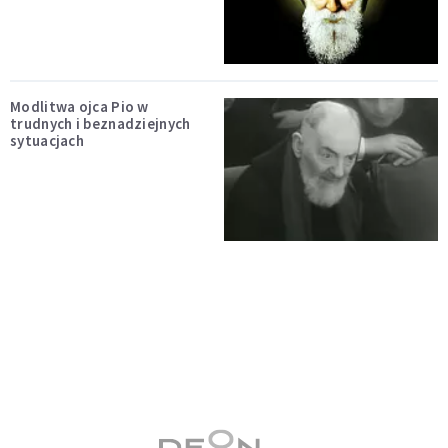
Modlitwa ojca Pio w
trudnych i beznadziejnych
sytuacjach