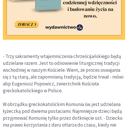
- Trzy sakramenty wtajemniczenia chrześcijańskiego będą
udzielane razem. Jest to odnowienie liturgicznej tradycji
wschodniej w naszym Kościele. Wiem, że proces oswajania
się z tą starą, ale zapomnianą tradycją, będzie trwał - mówi
abp Eugeniusz Popowicz, zwierzchnik Kościoła
greckokatolickiego w Polsce.
W obrządku greckokatolickim Komunia św. jest udzielana
łyżeczką pod dwiema postaciami. Najmniejsze dzieci będą
przyjmować Komunię tylko przez dotknięcie ust. - Dziecko
ma prawo korzystania z daru ołtarza do czasu, kiedy nie