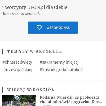
Tworzymy DEON.pl dla Ciebie
Tu możesz nas wesprzeć.
WSPOMÓŻ NAS
TEMATY W ARTYKULE
#chrzest święty
#sakramenty inicjacji
chrześcijańskiej
#kościół grekokatolicki
WIĘCEJ W:
KOŚCIÓŁ
Rodzina twierdzi, że proboszcz
chciał odmówić pogrzebu. Kuria