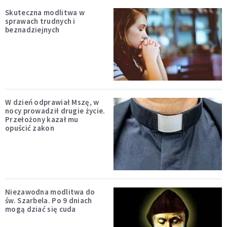
Skuteczna modlitwa w
sprawach trudnych i
beznadziejnych
W dzień odprawiał Mszę, w
nocy prowadził drugie życie.
Przełożony kazał mu
opuścić zakon
Niezawodna modlitwa do
św. Szarbela. Po 9 dniach
mogą dziać się cuda