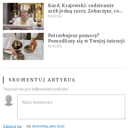
Kard. Krajewski: codziennie
zrób jedną rzecz. Zobaczysz, co
stanie się z twoim życiem
KOŚCIÓŁ
Potrzebujesz pomocy?
Pomodlimy się w Twojej intencji
KOŚCIÓŁ
SKOMENTUJ ARTYKUŁ
"Kościół nie jest billboardem polityka"
Zaloguj się
lub
skomentuj jako Gość