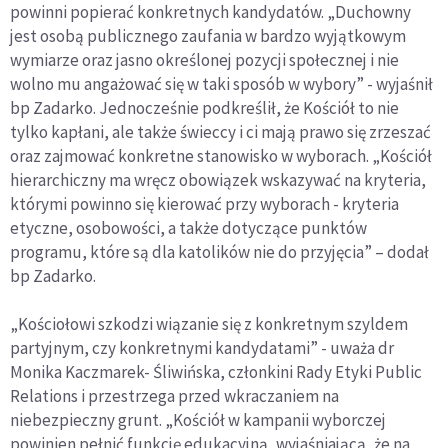
powinni popierać konkretnych kandydatów. „Duchowny
jest osobą publicznego zaufania w bardzo wyjątkowym
wymiarze oraz jasno określonej pozycji społecznej i nie
wolno mu angażować się w taki sposób w wybory” - wyjaśnił
bp Zadarko. Jednocześnie podkreślił, że Kościół to nie
tylko kapłani, ale także świeccy i ci mają prawo się zrzeszać
oraz zajmować konkretne stanowisko w wyborach. „Kościół
hierarchiczny ma wręcz obowiązek wskazywać na kryteria,
którymi powinno się kierować przy wyborach - kryteria
etyczne, osobowości, a także dotyczące punktów
programu, które są dla katolików nie do przyjęcia” – dodał
bp Zadarko.
„Kościołowi szkodzi wiązanie się z konkretnym szyldem
partyjnym, czy konkretnymi kandydatami” - uważa dr
Monika Kaczmarek- Śliwińska, członkini Rady Etyki Public
Relations i przestrzega przed wkraczaniem na
niebezpieczny grunt. „Kościół w kampanii wyborczej
powinien pełnić funkcję edukacyjną, wyjaśniającą, że na