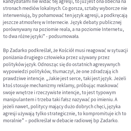
kandydatami nie widać tej agresji, to już jest ona obecna na
stronach mediów lokalnych. Co gorsza, sztaby wyborcze nie
interweniują, by pohamować ten język agresji, a podkręcają
jeszcze atmosferę w Internecie. Język debaty publicznej
porównywany na poziomie reala, a na poziomie Internetu,
to dwa różne języki” - podsumowała.
Bp Zadarko podkreślał, że Kościół musi reagować w sytuacji
poniżania drugiego człowieka przez używany przez
polityków język. Odnosząc się do ostatnich agresywnych
wypowiedzi polityków, tłumaczył, że one zdradzają ich
prawdziwe intencje. „Jakie jest serce, taki jest język. Jeżeli
ktoś stosuje mechanizmy reklamy, próbując maskować
swoje wnętrze i rzeczywiste intencje, to jest typowym
manipulantem i trzeba taki fałsz nazywać po imieniu. A
jeżeli nawet, politycy mający dużo dobrych chęci, języka
agresji używają tylko strategicznie, to kompromituje ich to
moralnie” – podkreślał w debacie radiowej bp Zadarko.