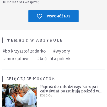
Tu możesz nas wesprzeć.
WSPOMÓŻ NAS
TEMATY W ARTYKULE
#bp krzysztof zadarko
#wybory
samorządowe
#kościół a polityka
WIĘCEJ W:
KOŚCIÓŁ
Papież do młodzieży: Europa i
cały świat poszukują pośród was
nowych świętych
KOŚCIÓŁ