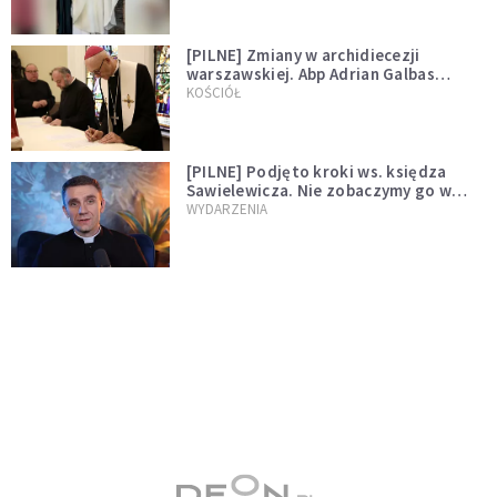
[PILNE] Zmiany w archidiecezji
warszawskiej. Abp Adrian Galbas
wręczył dekrety nowym proboszczom
KOŚCIÓŁ
[PILNE] Podjęto kroki ws. księdza
Sawielewicza. Nie zobaczymy go w
mediach
WYDARZENIA