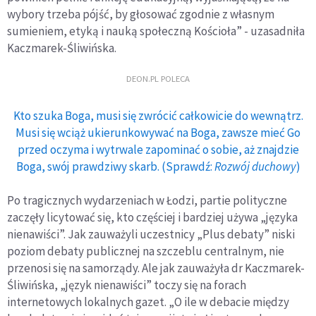
wybory trzeba pójść, by głosować zgodnie z własnym
sumieniem, etyką i nauką społeczną Kościoła” - uzasadniła
Kaczmarek-Śliwińska.
DEON.PL POLECA
Kto szuka Boga, musi się zwrócić całkowicie do wewnątrz.
Musi się wciąż ukierunkowywać na Boga, zawsze mieć Go
przed oczyma i wytrwale zapominać o sobie, aż znajdzie
Boga, swój prawdziwy skarb. (Sprawdź:
Rozwój duchowy
)
Po tragicznych wydarzeniach w Łodzi, partie polityczne
zaczęły licytować się, kto częściej i bardziej używa „języka
nienawiści”. Jak zauważyli uczestnicy „Plus debaty” niski
poziom debaty publicznej na szczeblu centralnym, nie
przenosi się na samorządy. Ale jak zauważyła dr Kaczmarek-
Śliwińska, „język nienawiści” toczy się na forach
internetowych lokalnych gazet. „O ile w debacie między