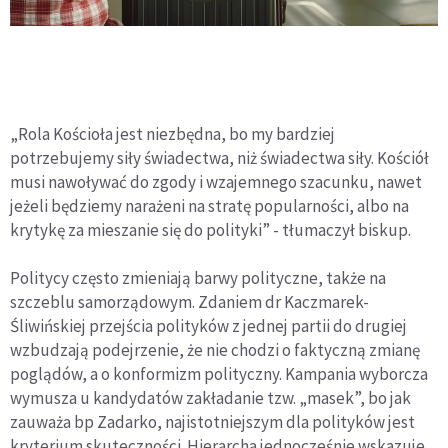
„Rola Kościoła jest niezbędna, bo my bardziej
potrzebujemy siły świadectwa, niż świadectwa siły. Kościół
musi nawoływać do zgody i wzajemnego szacunku, nawet
jeżeli będziemy narażeni na stratę popularności, albo na
krytykę za mieszanie się do polityki” - tłumaczył biskup.
Politycy często zmieniają barwy polityczne, także na
szczeblu samorządowym. Zdaniem dr Kaczmarek-
Śliwińskiej przejścia polityków z jednej partii do drugiej
wzbudzają podejrzenie, że nie chodzi o faktyczną zmianę
poglądów, a o konformizm polityczny. Kampania wyborcza
wymusza u kandydatów zakładanie tzw. „masek”, bo jak
zauważa bp Zadarko, najistotniejszym dla polityków jest
kryterium skuteczności. Hierarcha jednocześnie wskazuje,