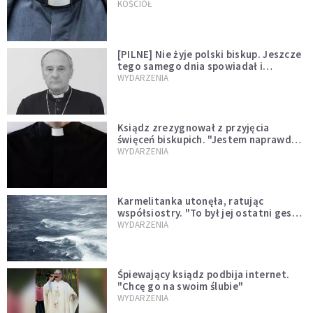
kazał mu opuścić zakon
KOŚCIÓŁ
[PILNE] Nie żyje polski biskup. Jeszcze
tego samego dnia spowiadał i
sprawował Mszę świętą
WYDARZENIA
Ksiądz zrezygnował z przyjęcia
święceń biskupich. "Jestem naprawdę
niegodny"
WYDARZENIA
Karmelitanka utonęła, ratując
współsiostry. "To był jej ostatni gest
miłości"
WYDARZENIA
Śpiewający ksiądz podbija internet.
"Chcę go na swoim ślubie"
WYDARZENIA