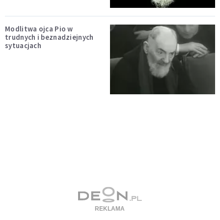
Modlitwa ojca Pio w
trudnych i beznadziejnych
sytuacjach