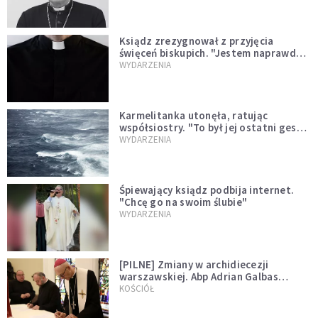
Ksiądz zrezygnował z przyjęcia
święceń biskupich. "Jestem naprawdę
niegodny"
WYDARZENIA
Karmelitanka utonęła, ratując
współsiostry. "To był jej ostatni gest
miłości"
WYDARZENIA
Śpiewający ksiądz podbija internet.
"Chcę go na swoim ślubie"
WYDARZENIA
[PILNE] Zmiany w archidiecezji
warszawskiej. Abp Adrian Galbas
wręczył dekrety nowym proboszczom
KOŚCIÓŁ