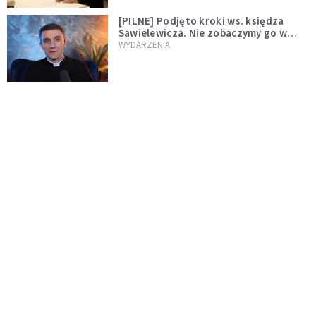
[PILNE] Podjęto kroki ws. księdza
Sawielewicza. Nie zobaczymy go w
mediach
WYDARZENIA