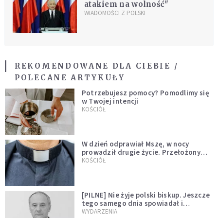
atakiem na wolność"
WIADOMOŚCI Z POLSKI
REKOMENDOWANE DLA CIEBIE /
POLECANE ARTYKUŁY
Potrzebujesz pomocy? Pomodlimy się
w Twojej intencji
KOŚCIÓŁ
W dzień odprawiał Mszę, w nocy
prowadził drugie życie. Przełożony
kazał mu opuścić zakon
KOŚCIÓŁ
[PILNE] Nie żyje polski biskup. Jeszcze
tego samego dnia spowiadał i
sprawował Mszę świętą
WYDARZENIA