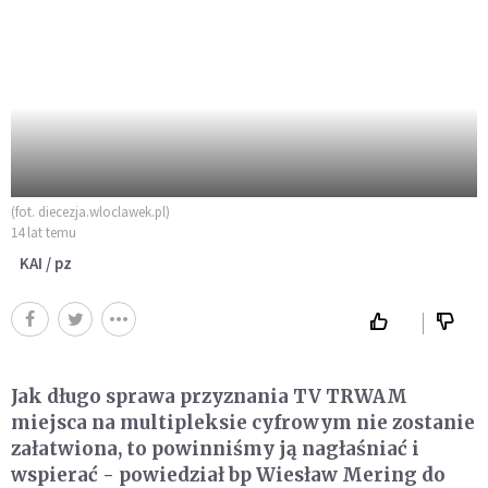
(fot. diecezja.wloclawek.pl)
14 lat temu
KAI / pz
Jak długo sprawa przyznania TV TRWAM
miejsca na multipleksie cyfrowym nie zostanie
załatwiona, to powinniśmy ją nagłaśniać i
wspierać - powiedział bp Wiesław Mering do