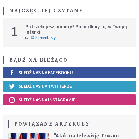
NAJCZĘŚCIEJ CZYTANE
1
Potrzebujesz pomocy? Pomodlimy się w Twojej
intencji
62 komentarzy
BĄDŹ NA BIEŻĄCO
ŚLEDŹ NAS NA FACEBOOKU
ŚLEDŹ NAS NA TWITTERZE
ŚLEDŹ NAS NA INSTAGRAMIE
POWIĄZANE ARTYKUŁY
"Atak na telewizję Trwam -