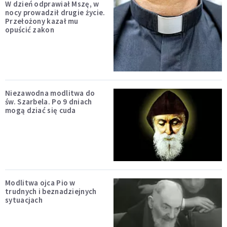
W dzień odprawiał Mszę, w
nocy prowadził drugie życie.
Przełożony kazał mu
opuścić zakon
Niezawodna modlitwa do
św. Szarbela. Po 9 dniach
mogą dziać się cuda
Modlitwa ojca Pio w
trudnych i beznadziejnych
sytuacjach