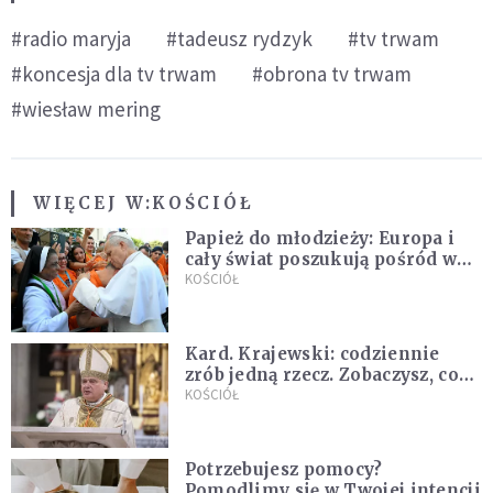
#radio maryja
#tadeusz rydzyk
#tv trwam
#koncesja dla tv trwam
#obrona tv trwam
#wiesław mering
WIĘCEJ W:
KOŚCIÓŁ
Papież do młodzieży: Europa i
cały świat poszukują pośród was
nowych świętych
KOŚCIÓŁ
Kard. Krajewski: codziennie
zrób jedną rzecz. Zobaczysz, co
stanie się z twoim życiem
KOŚCIÓŁ
Potrzebujesz pomocy?
Pomodlimy się w Twojej intencji