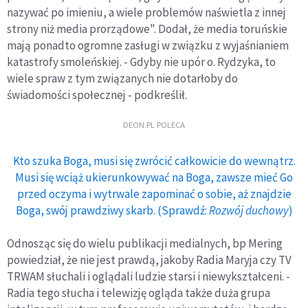
nazywać po imieniu, a wiele problemów naświetla z innej
strony niż media prorządowe". Dodał, że media toruńskie
mają ponadto ogromne zasługi w związku z wyjaśnianiem
katastrofy smoleńskiej. - Gdyby nie upór o. Rydzyka, to
wiele spraw z tym związanych nie dotarłoby do
świadomości społecznej - podkreślił.
DEON.PL POLECA
Kto szuka Boga, musi się zwrócić całkowicie do wewnątrz.
Musi się wciąż ukierunkowywać na Boga, zawsze mieć Go
przed oczyma i wytrwale zapominać o sobie, aż znajdzie
Boga, swój prawdziwy skarb. (Sprawdź:
Rozwój duchowy
)
Odnosząc się do wielu publikacji medialnych, bp Mering
powiedział, że nie jest prawdą, jakoby Radia Maryja czy TV
TRWAM słuchali i oglądali ludzie starsi i niewykształceni. -
Radia tego słucha i telewizję ogląda także duża grupa