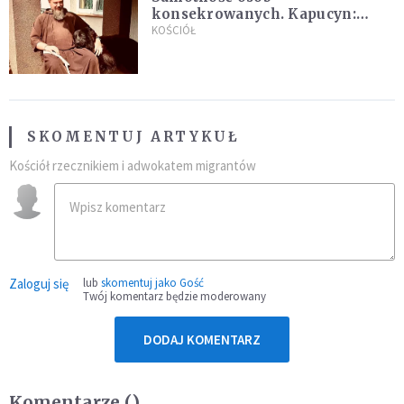
konsekrowanych. Kapucyn:
Życie w pojedynkę rzadko jest
KOŚCIÓŁ
sielanką
SKOMENTUJ ARTYKUŁ
Kościół rzecznikiem i adwokatem migrantów
Zaloguj się
lub
skomentuj jako Gość
Twój komentarz będzie moderowany
DODAJ KOMENTARZ
Komentarze (
)