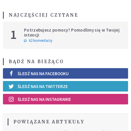
NAJCZĘŚCIEJ CZYTANE
1
Potrzebujesz pomocy? Pomodlimy się w Twojej
intencji
62 komentarzy
BĄDŹ NA BIEŻĄCO
ŚLEDŹ NAS NA FACEBOOKU
ŚLEDŹ NAS NA TWITTERZE
ŚLEDŹ NAS NA INSTAGRAMIE
POWIĄZANE ARTYKUŁY