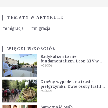
TEMATY W ARTYKULE
#emigracja
#migracja
WIĘCEJ W:
KOŚCIÓŁ
Radykalizm to nie
fundamentalizm. Leon XIV w
Asyżu
KOŚCIÓŁ
Groźny wypadek na trasie
pielgrzymki. Dwie osoby trafiły
do szpitala
KOŚCIÓŁ
Samotność osób