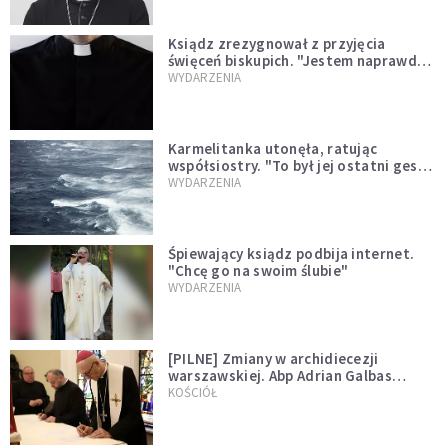
Ksiądz zrezygnował z przyjęcia
święceń biskupich. "Jestem naprawdę
niegodny"
WYDARZENIA
Karmelitanka utonęła, ratując
współsiostry. "To był jej ostatni gest
miłości"
WYDARZENIA
Śpiewający ksiądz podbija internet.
"Chcę go na swoim ślubie"
WYDARZENIA
[PILNE] Zmiany w archidiecezji
warszawskiej. Abp Adrian Galbas
wręczył dekrety nowym proboszczom
KOŚCIÓŁ