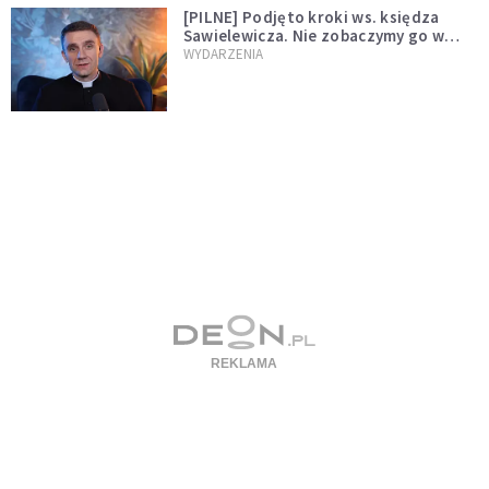
[PILNE] Podjęto kroki ws. księdza
Sawielewicza. Nie zobaczymy go w
mediach
WYDARZENIA