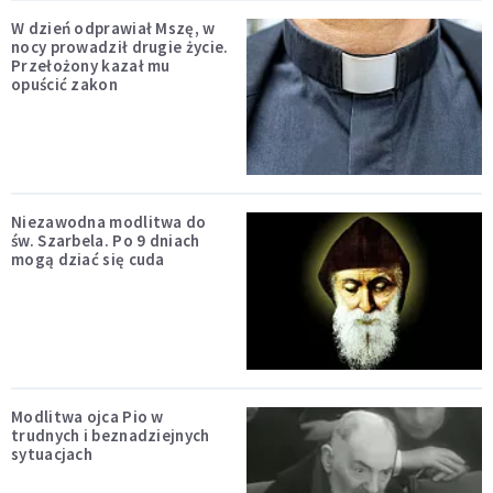
W dzień odprawiał Mszę, w
nocy prowadził drugie życie.
Przełożony kazał mu
opuścić zakon
Niezawodna modlitwa do
św. Szarbela. Po 9 dniach
mogą dziać się cuda
Modlitwa ojca Pio w
trudnych i beznadziejnych
sytuacjach