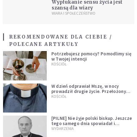
Wypłukanie sensu życia jest
szansą dla wiary
WIARA I SPOŁECZEŃSTWO
REKOMENDOWANE DLA CIEBIE /
POLECANE ARTYKUŁY
Potrzebujesz pomocy? Pomodlimy się
w Twojej intencji
KOŚCIÓŁ
W dzień odprawiał Mszę, w nocy
prowadził drugie życie. Przełożony
kazał mu opuścić zakon
KOŚCIÓŁ
[PILNE] Nie żyje polski biskup. Jeszcze
tego samego dnia spowiadał i
sprawował Mszę świętą
WYDARZENIA