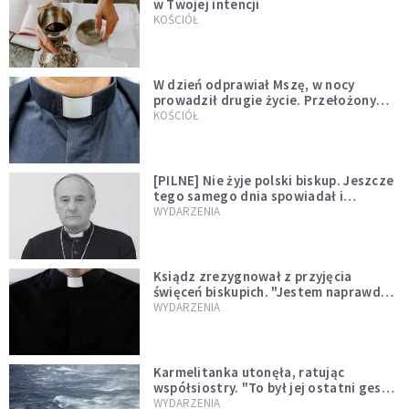
w Twojej intencji
KOŚCIÓŁ
W dzień odprawiał Mszę, w nocy
prowadził drugie życie. Przełożony
kazał mu opuścić zakon
KOŚCIÓŁ
[PILNE] Nie żyje polski biskup. Jeszcze
tego samego dnia spowiadał i
sprawował Mszę świętą
WYDARZENIA
Ksiądz zrezygnował z przyjęcia
święceń biskupich. "Jestem naprawdę
niegodny"
WYDARZENIA
Karmelitanka utonęła, ratując
współsiostry. "To był jej ostatni gest
miłości"
WYDARZENIA