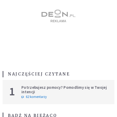
NAJCZĘŚCIEJ CZYTANE
1
Potrzebujesz pomocy? Pomodlimy się w Twojej
intencji
62 komentarzy
BĄDŹ NA BIEŻĄCO