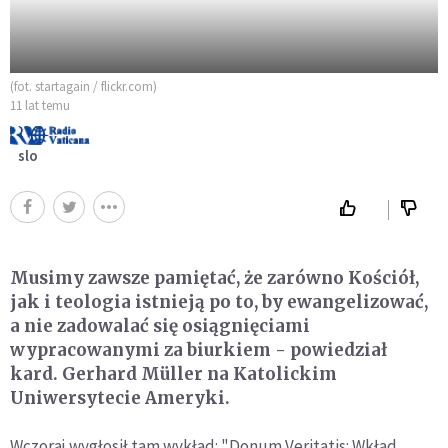
(fot. startagain / flickr.com)
11 lat temu
slo
Musimy zawsze pamiętać, że zarówno Kościół,
jak i teologia istnieją po to, by ewangelizować,
a nie zadowalać się osiągnięciami
wypracowanymi za biurkiem - powiedział
kard. Gerhard Müller na Katolickim
Uniwersytecie Ameryki.
Wczoraj wygłosił tam wykład: "Donum Veritatis: Wkład