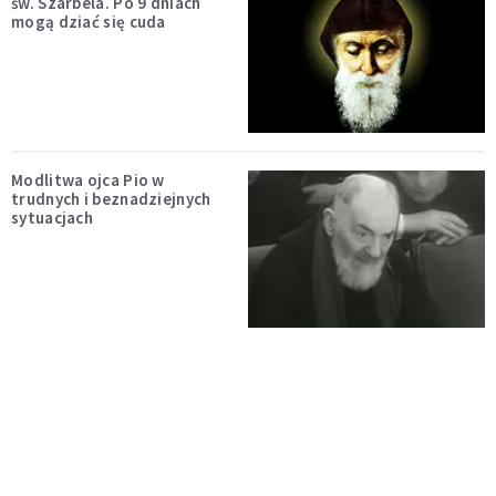
św. Szarbela. Po 9 dniach
mogą dziać się cuda
Modlitwa ojca Pio w
trudnych i beznadziejnych
sytuacjach