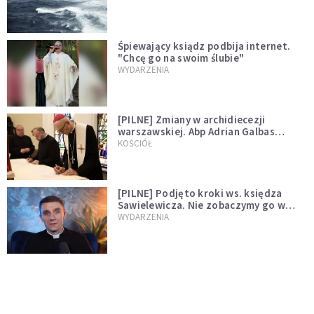
Śpiewający ksiądz podbija internet.
"Chcę go na swoim ślubie"
WYDARZENIA
[PILNE] Zmiany w archidiecezji
warszawskiej. Abp Adrian Galbas
wręczył dekrety nowym proboszczom
KOŚCIÓŁ
[PILNE] Podjęto kroki ws. księdza
Sawielewicza. Nie zobaczymy go w
mediach
WYDARZENIA