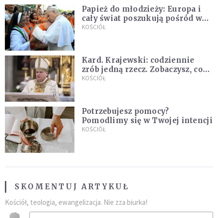
Papież do młodzieży: Europa i
cały świat poszukują pośród was
nowych świętych
KOŚCIÓŁ
Kard. Krajewski: codziennie
zrób jedną rzecz. Zobaczysz, co
stanie się z twoim życiem
KOŚCIÓŁ
Potrzebujesz pomocy?
Pomodlimy się w Twojej intencji
KOŚCIÓŁ
SKOMENTUJ ARTYKUŁ
Kościół, teologia, ewangelizacja. Nie zza biurka!