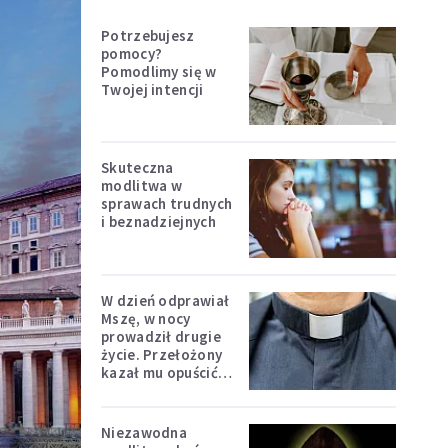
Potrzebujesz
pomocy?
Pomodlimy się w
Twojej intencji
Skuteczna
modlitwa w
sprawach trudnych
i beznadziejnych
W dzień odprawiał
Mszę, w nocy
prowadził drugie
życie. Przełożony
kazał mu opuścić
zakon
Niezawodna