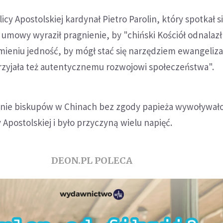
icy Apostolskiej kardynał Pietro Parolin, który spotkał s
umowy wyraził pragnienie, by "chiński Kościół odnalazł
ieniu jedność, by mógł stać się narzędziem ewangelizac
przyjała też autentycznemu rozwojowi społeczeństwa".
nie biskupów w Chinach bez zgody papieża wywoływał
y Apostolskiej i było przyczyną wielu napięć.
DEON.PL POLECA