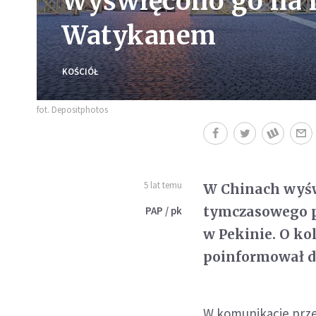
Wyświęcono go na 
Watykanem
KOŚCIÓŁ
fot. Depositphotos
5 lat temu
W Chinach wyśw
tymczasowego p
PAP / pk
w Pekinie. O ko
poinformował d
W komunikacie prze