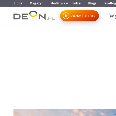
Przejdź do menu głównego
Przejdź do treści
Biblia
Magazyn
Modlitwa w drodze
Blogi
faceBó
Wy
Radio DEON