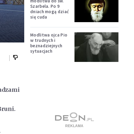
modlitwa do św.
Szarbela. Po 9
dniach mogą dziać
się cuda
Modlitwa ojca Pio
w trudnych i
beznadziejnych
sytuacjach
ładzami
runi.
w