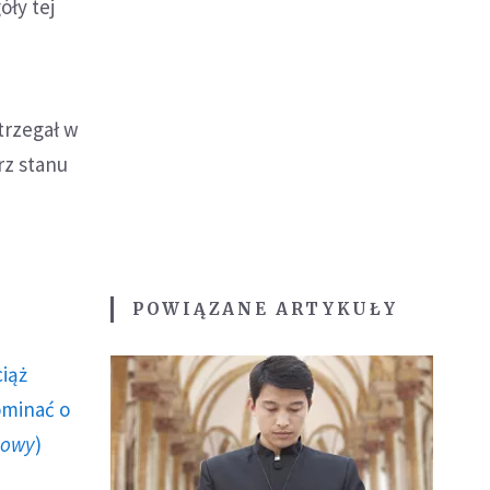
óły tej
trzegał w
rz stanu
POWIĄZANE ARTYKUŁY
ciąż
ominać o
howy
)