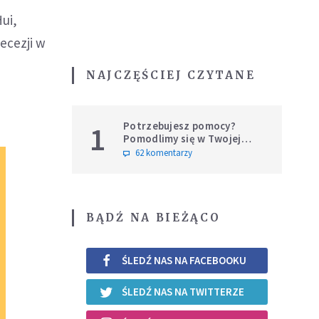
ui,
ecezji w
NAJCZĘŚCIEJ CZYTANE
Potrzebujesz pomocy?
1
Pomodlimy się w Twojej
intencji
62 komentarzy
BĄDŹ NA BIEŻĄCO
ŚLEDŹ NAS NA FACEBOOKU
ŚLEDŹ NAS NA TWITTERZE