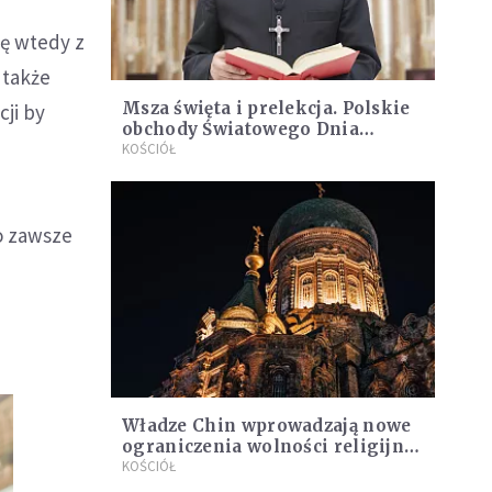
ię wtedy z
 także
Msza święta i prelekcja. Polskie
ji by
obchody Światowego Dnia
Modlitw za Kościół w Chinach
KOŚCIÓŁ
o zawsze
Władze Chin wprowadzają nowe
ograniczenia wolności religijnej
dla cudzoziemców
KOŚCIÓŁ