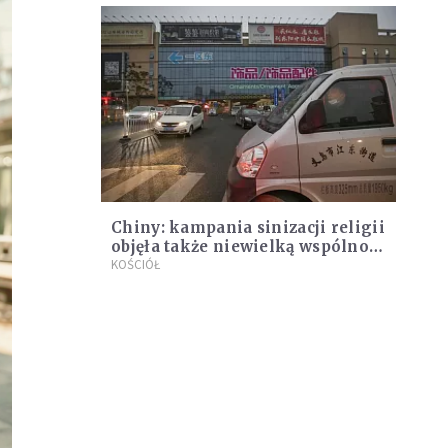
Chiny: kampania sinizacji religii
objęła także niewielką wspólnotę
żydowską w Kaifengu
KOŚCIÓŁ