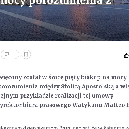
mocy porozumienia z
ięcony został w środę piąty biskup na mocy
orozumienia między Stolicą Apostolską a w
lejnym przykładzie realizacji tej umowy
yrektor biura prasowego Watykanu Matteo B
kazanym dziennikarzom Bruni napisał, że w katedrze 