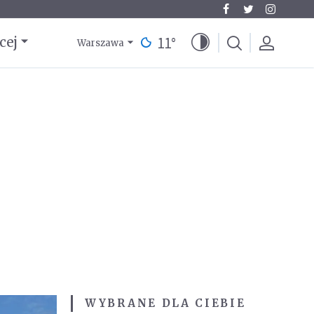
11
°
cej
Warszawa
WYBRANE DLA CIEBIE