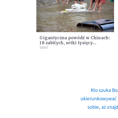
Gigantyczna powódź w Chinach:
18 zabitych, setki tysięcy
ewakuowanych
ŚWIAT
Kto szuka Bo
ukierunkowywać n
sobie, aż znaj