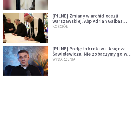
[PILNE] Zmiany w archidiecezji
warszawskiej. Abp Adrian Galbas
wręczył dekrety nowym proboszczom
KOŚCIÓŁ
[PILNE] Podjęto kroki ws. księdza
Sawielewicza. Nie zobaczymy go w
mediach
WYDARZENIA