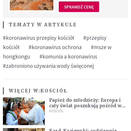
SPRAWDŹ CENĘ
TEMATY W ARTYKULE
#koronawirus przepisy kościół
#przepisy
kościół
#koronawirus ochrona
#msze w
hongkongu
#komunia a koronawirus
#zabroniono używania wody święconej
WIĘCEJ W:
KOŚCIÓŁ
Papież do młodzieży: Europa i
cały świat poszukują pośród was
nowych świętych
KOŚCIÓŁ
Kard. Krajewski: codziennie