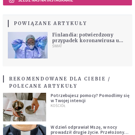
POWIĄZANE ARTYKUŁY
Finlandia: potwierdzony
przypadek koronawirusa u
turystki z Chin
ŚWIAT
REKOMENDOWANE DLA CIEBIE /
POLECANE ARTYKUŁY
Potrzebujesz pomocy? Pomodlimy się
w Twojej intencji
KOŚCIÓŁ
W dzień odprawiał Mszę, w nocy
prowadził drugie życie. Przełożony