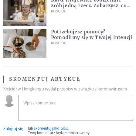
zrób jedną rzecz. Zobaczysz, co
stanie się z twoim życiem
KOŚCIÓŁ
Potrzebujesz pomocy?
Pomodlimy się w Twojej intencji
KOŚCIÓŁ
SKOMENTUJ ARTYKUŁ
Kościół w Hongkongu wydał przepisy w związku z koronawirusem
Zaloguj się
lub
skomentuj jako Gość
Twój komentarz będzie moderowany