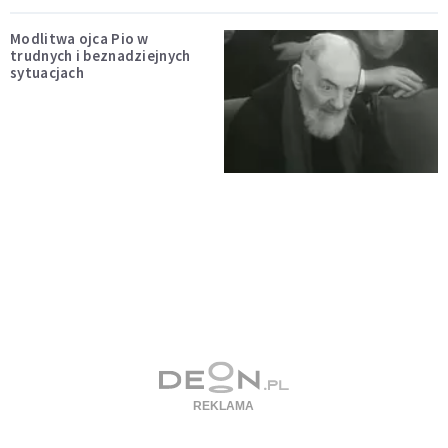
Modlitwa ojca Pio w
trudnych i beznadziejnych
sytuacjach