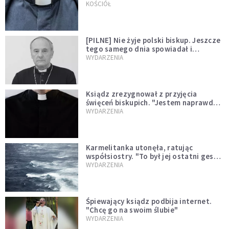
kazał mu opuścić zakon
KOŚCIÓŁ
[PILNE] Nie żyje polski biskup. Jeszcze
tego samego dnia spowiadał i
sprawował Mszę świętą
WYDARZENIA
Ksiądz zrezygnował z przyjęcia
święceń biskupich. "Jestem naprawdę
niegodny"
WYDARZENIA
Karmelitanka utonęła, ratując
współsiostry. "To był jej ostatni gest
miłości"
WYDARZENIA
Śpiewający ksiądz podbija internet.
"Chcę go na swoim ślubie"
WYDARZENIA