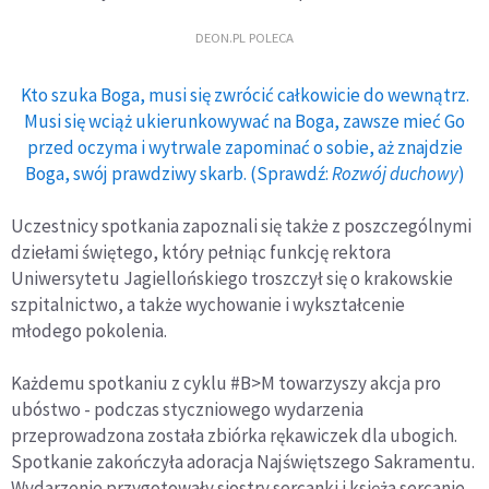
DEON.PL POLECA
Kto szuka Boga, musi się zwrócić całkowicie do wewnątrz.
Musi się wciąż ukierunkowywać na Boga, zawsze mieć Go
przed oczyma i wytrwale zapominać o sobie, aż znajdzie
Boga, swój prawdziwy skarb. (Sprawdź:
Rozwój duchowy
)
Uczestnicy spotkania zapoznali się także z poszczególnymi
dziełami świętego, który pełniąc funkcję rektora
Uniwersytetu Jagiellońskiego troszczył się o krakowskie
szpitalnictwo, a także wychowanie i wykształcenie
młodego pokolenia.
Każdemu spotkaniu z cyklu #B>M towarzyszy akcja pro
ubóstwo - podczas styczniowego wydarzenia
przeprowadzona została zbiórka rękawiczek dla ubogich.
Spotkanie zakończyła adoracja Najświętszego Sakramentu.
Wydarzenie przygotowały siostry sercanki i księża sercanie.