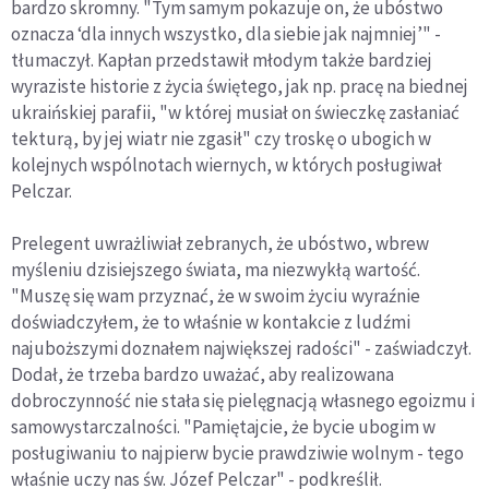
bardzo skromny. "Tym samym pokazuje on, że ubóstwo
oznacza ‘dla innych wszystko, dla siebie jak najmniej’" -
tłumaczył. Kapłan przedstawił młodym także bardziej
wyraziste historie z życia świętego, jak np. pracę na biednej
ukraińskiej parafii, "w której musiał on świeczkę zasłaniać
tekturą, by jej wiatr nie zgasił" czy troskę o ubogich w
kolejnych wspólnotach wiernych, w których posługiwał
Pelczar.
Prelegent uwrażliwiał zebranych, że ubóstwo, wbrew
myśleniu dzisiejszego świata, ma niezwykłą wartość.
"Muszę się wam przyznać, że w swoim życiu wyraźnie
doświadczyłem, że to właśnie w kontakcie z ludźmi
najuboższymi doznałem największej radości" - zaświadczył.
Dodał, że trzeba bardzo uważać, aby realizowana
dobroczynność nie stała się pielęgnacją własnego egoizmu i
samowystarczalności. "Pamiętajcie, że bycie ubogim w
posługiwaniu to najpierw bycie prawdziwie wolnym - tego
właśnie uczy nas św. Józef Pelczar" - podkreślił.