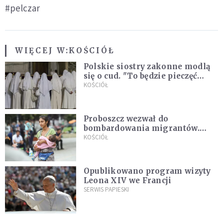
#pelczar
WIĘCEJ W:
KOŚCIÓŁ
Polskie siostry zakonne modlą
się o cud. "To będzie pieczęć
Pana Boga dla naszej wiary"
KOŚCIÓŁ
Proboszcz wezwał do
bombardowania migrantów.
"Masowy ogień przeciwko
KOŚCIÓŁ
najeźdźcom!"
Opublikowano program wizyty
Leona XIV we Francji
SERWIS PAPIESKI