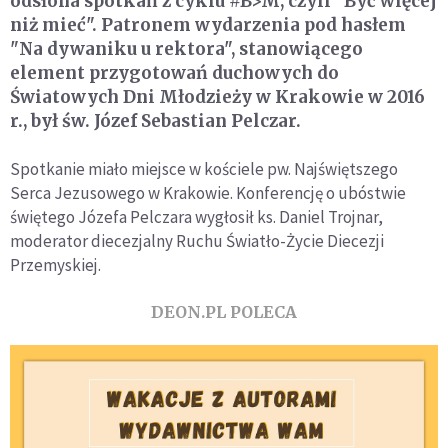
odsłona spotkań z cyklu #B>M, czyli "Być więcej
niż mieć". Patronem wydarzenia pod hasłem
"Na dywaniku u rektora", stanowiącego
element przygotowań duchowych do
Światowych Dni Młodzieży w Krakowie w 2016
r., był św. Józef Sebastian Pelczar.
Spotkanie miało miejsce w kościele pw. Najświętszego
Serca Jezusowego w Krakowie. Konferencję o ubóstwie
świętego Józefa Pelczara wygłosił ks. Daniel Trojnar,
moderator diecezjalny Ruchu Światło-Życie Diecezji
Przemyskiej.
DEON.PL POLECA