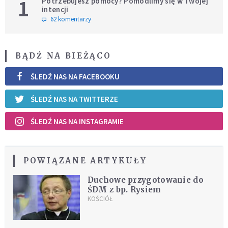
1
Potrzebujesz pomocy? Pomodlimy się w Twojej
intencji
62 komentarzy
BĄDŹ NA BIEŻĄCO
ŚLEDŹ NAS NA FACEBOOKU
ŚLEDŹ NAS NA TWITTERZE
ŚLEDŹ NAS NA INSTAGRAMIE
POWIĄZANE ARTYKUŁY
Duchowe przygotowanie do
ŚDM z bp. Rysiem
KOŚCIÓŁ