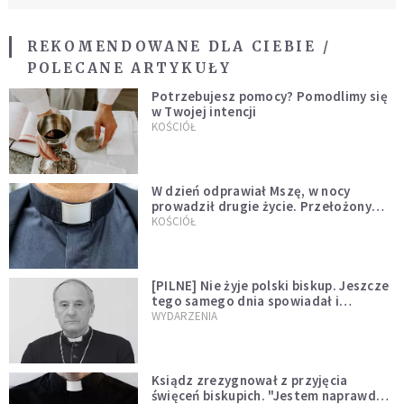
REKOMENDOWANE DLA CIEBIE /
POLECANE ARTYKUŁY
Potrzebujesz pomocy? Pomodlimy się
w Twojej intencji
KOŚCIÓŁ
W dzień odprawiał Mszę, w nocy
prowadził drugie życie. Przełożony
kazał mu opuścić zakon
KOŚCIÓŁ
[PILNE] Nie żyje polski biskup. Jeszcze
tego samego dnia spowiadał i
sprawował Mszę świętą
WYDARZENIA
Ksiądz zrezygnował z przyjęcia
święceń biskupich. "Jestem naprawdę