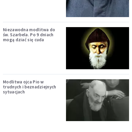
Niezawodna modlitwa do
św. Szarbela. Po 9 dniach
mogą dziać się cuda
Modlitwa ojca Pio w
trudnych i beznadziejnych
sytuacjach