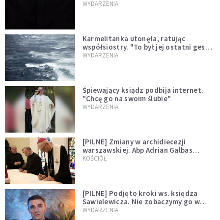
niegodny"
WYDARZENIA
Karmelitanka utonęła, ratując
współsiostry. "To był jej ostatni gest
miłości"
WYDARZENIA
Śpiewający ksiądz podbija internet.
"Chcę go na swoim ślubie"
WYDARZENIA
[PILNE] Zmiany w archidiecezji
warszawskiej. Abp Adrian Galbas
wręczył dekrety nowym proboszczom
KOŚCIÓŁ
[PILNE] Podjęto kroki ws. księdza
Sawielewicza. Nie zobaczymy go w
mediach
WYDARZENIA