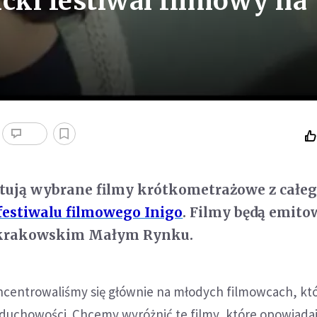
cki festiwal filmowy na
ntują wybrane filmy krótkometrażowe z całe
festiwalu filmowego Inigo
. Filmy będą emit
 krakowskim Małym Rynku.
oncentrowaliśmy się głównie na młodych filmowcach, kt
duchowości. Chcemy wyróżnić te filmy, które opowiadaj