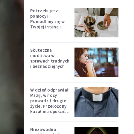
Potrzebujesz
pomocy?
Pomodlimy się w
Twojej intencji
Skuteczna
modlitwa w
sprawach trudnych
i beznadziejnych
W dzień odprawiał
Mszę, w nocy
prowadził drugie
życie. Przełożony
kazał mu opuścić
zakon
Niezawodna