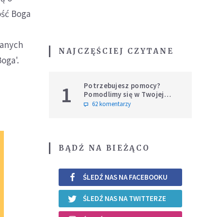
ość Boga
łanych
NAJCZĘŚCIEJ CZYTANE
oga'.
Potrzebujesz pomocy?
1
Pomodlimy się w Twojej
intencji
62 komentarzy
BĄDŹ NA BIEŻĄCO
ŚLEDŹ NAS NA FACEBOOKU
ŚLEDŹ NAS NA TWITTERZE