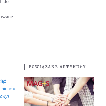
ch do
ruszane
POWIĄZANE ARTYKUŁY
ciąż
ominać o
howy
)