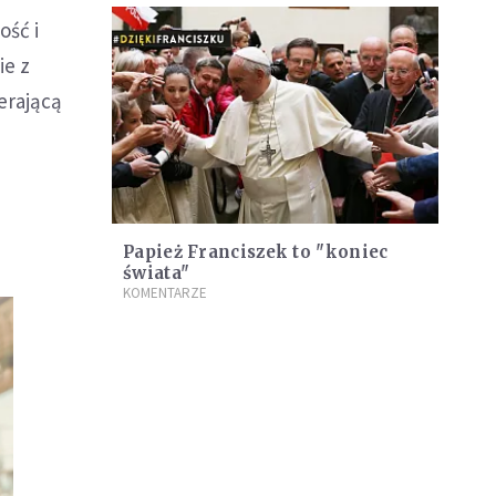
ość i
ie z
erającą
Papież Franciszek to "koniec
świata"
KOMENTARZE