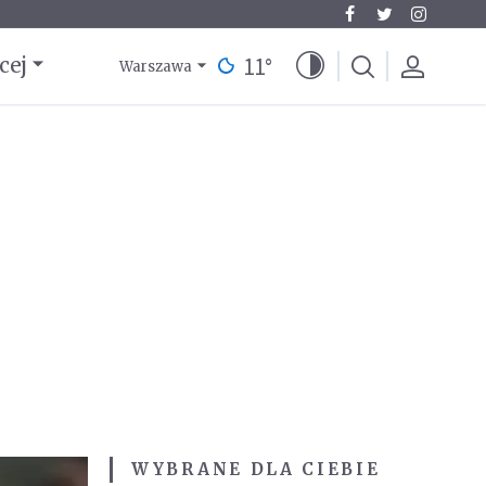
11
°
cej
Warszawa
WYBRANE DLA CIEBIE