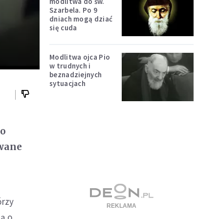
modlitwa do św.
Szarbela. Po 9
dniach mogą dziać
się cuda
Modlitwa ojca Pio
w trudnych i
beznadziejnych
sytuacjach
go
owane
órzy
ą o