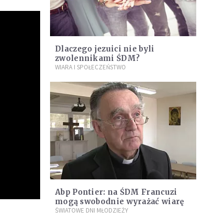
Dlaczego jezuici nie byli
zwolennikami ŚDM?
WIARA I SPOŁECZEŃSTWO
Abp Pontier: na ŚDM Francuzi
mogą swobodnie wyrażać wiarę
ŚWIATOWE DNI MŁODZIEŻY