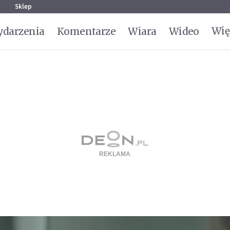
g
Sklep
Wię
darzenia
Komentarze
Wiara
Wideo