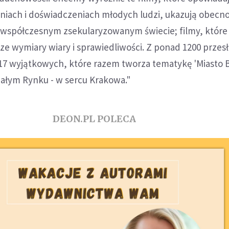
iach i doświadczeniach młodych ludzi, ukazują obecn
współczesnym zsekularyzowanym świecie; filmy, które
cze wymiary wiary i sprawiedliwości. Z ponad 1200 przes
17 wyjątkowych, które razem tworza tematykę 'Miasto B
Małym Rynku - w sercu Krakowa."
DEON.PL POLECA