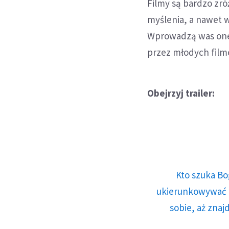
Filmy są bardzo zr
myślenia, a nawet 
Wprowadzą was one 
przez młodych film
Obejrzyj trailer:
Kto szuka Bo
ukierunkowywać n
sobie, aż znaj