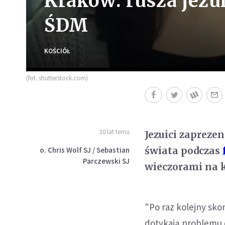
Kraków: rusza jezui
ŚDM
KOŚCIÓŁ
(fot. shutterstock.com)
10 lat temu
Jezuici zapreze
świata podczas
o. Chris Wolf SJ / Sebastian
Parczewski SJ
wieczorami na
"Po raz kolejny sk
dotykają problemu 