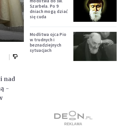
modlitwa do św.
Szarbela. Po 9
dniach mogą dziać
się cuda
Modlitwa ojca Pio
w trudnych i
beznadziejnych
sytuacjach
i nad
ą -
w