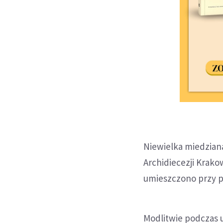
Niewielka miedzian
Archidiecezji Krako
umieszczono przy pó
Modlitwie podczas u