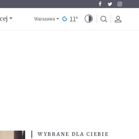
11
°
cej
Warszawa
WYBRANE DLA CIEBIE