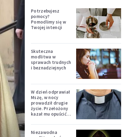
Potrzebujesz
pomocy?
Pomodlimy się w
Twojej intencji
Skuteczna
modlitwa w
sprawach trudnych
i beznadziejnych
W dzień odprawiał
Mszę, w nocy
prowadził drugie
życie. Przełożony
kazał mu opuścić
zakon
Niezawodna