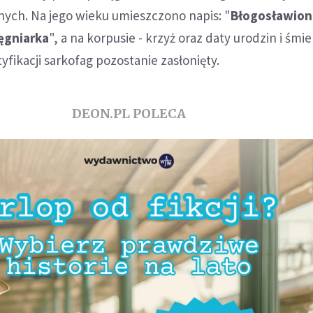
żnych. Na jego wieku umieszczono napis: "
Błogosławion
ęgniarka
", a na korpusie - krzyż oraz daty urodzin i śmie
yfikacji sarkofag pozostanie zasłonięty.
DEON.PL POLECA