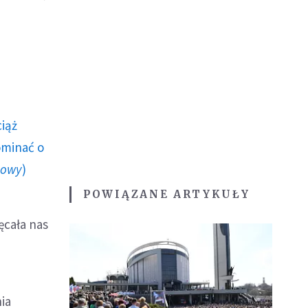
ciąż
ominać o
howy
)
POWIĄZANE ARTYKUŁY
ęcała nas
ia