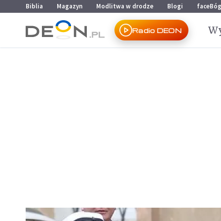
Przejdź do menu głównego
Przejdź do treści
Biblia
Magazyn
Modlitwa w drodze
Blogi
faceBó
Wy
Radio DEON