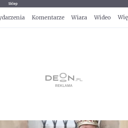
g
Sklep
Wię
darzenia
Komentarze
Wiara
Wideo