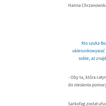
Hanna Chrzanowska
Kto szuka Bo
ukierunkowywać n
sobie, aż znaj
- Oby ta, która cał
do niesienia pomocy
Sarkofag został ufu