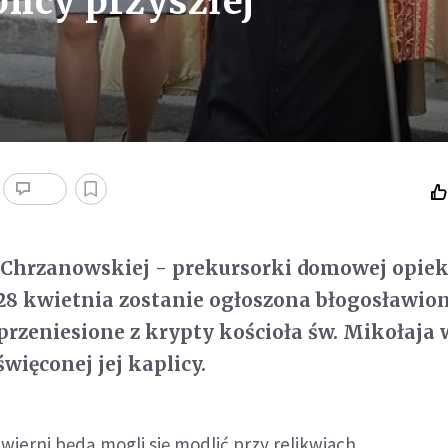
licy przyszłej
 Chrzanowskiej - prekursorki domowej opiek
28 kwietnia zostanie ogłoszona błogosławion
 przeniesione z krypty kościoła św. Mikołaja 
więconej jej kaplicy.
 wierni będą mogli się modlić przy relikwiach.