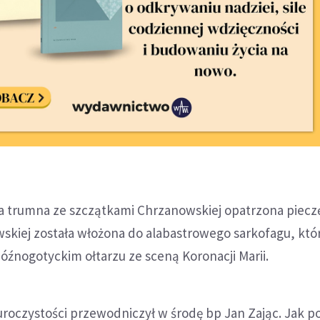
a trumna ze szczątkami Chrzanowskiej opatrzona piecz
wskiej została włożona do alabastrowego sarkofagu, któ
źnogotyckim ołtarzu ze sceną Koronacji Marii.
roczystości przewodniczył w środę bp Jan Zając. Jak po