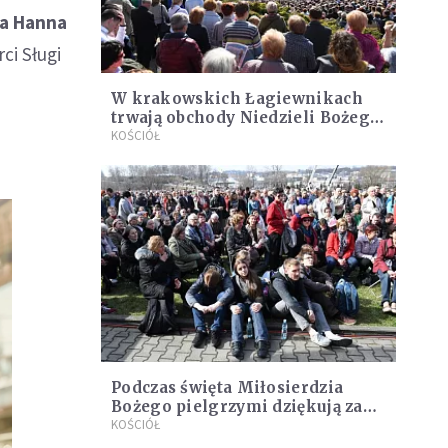
a Hanna
rci Sługi
W krakowskich Łagiewnikach
trwają obchody Niedzieli Bożego
Miłosierdzia
KOŚCIÓŁ
Podczas święta Miłosierdzia
Bożego pielgrzymi dziękują za
dar wolności
KOŚCIÓŁ