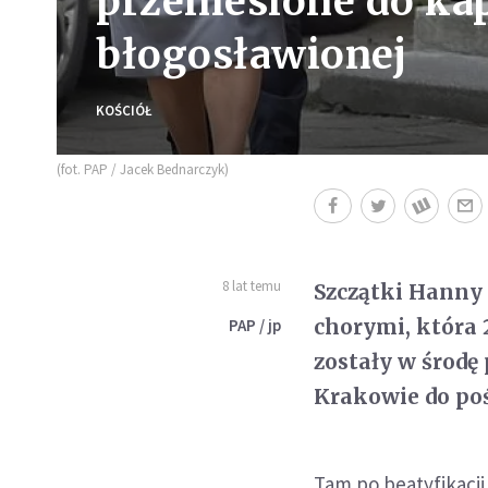
przeniesione do kap
błogosławionej
KOŚCIÓŁ
(fot. PAP / Jacek Bednarczyk)
8 lat temu
Szczątki Hanny
chorymi, która 
PAP / jp
zostały w środę
Krakowie do poś
Tam po beatyfikacji