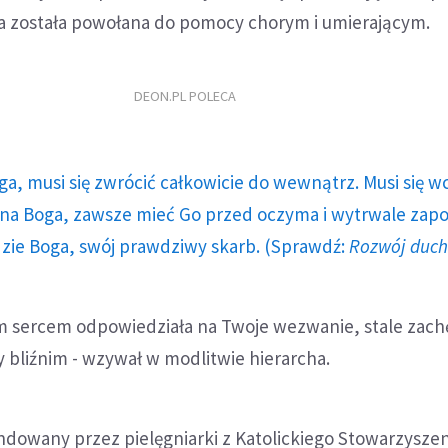
 została powołana do pomocy chorym i umierającym.
DEON.PL POLECA
ga, musi się zwrócić całkowicie do wewnątrz. Musi się w
a Boga, zawsze mieć Go przed oczyma i wytrwale zap
dzie Boga, swój prawdziwy skarb. (Sprawdź:
Rozwój duc
ym sercem odpowiedziała na Twoje wezwanie, stale zach
 bliźnim - wzywał w modlitwie hierarcha.
ndowany przez pielęgniarki z Katolickiego Stowarzyszen