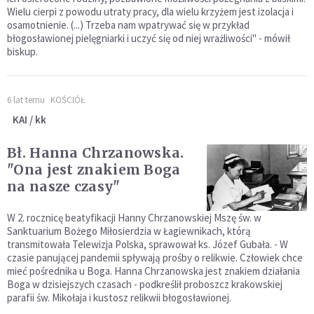
Wielu cierpi z powodu utraty pracy, dla wielu krzyżem jest izolacja i
osamotnienie. (...) Trzeba nam wpatrywać się w przykład
błogosławionej pielęgniarki i uczyć się od niej wrażliwości" - mówił
biskup.
6 lat temu
KOŚCIÓŁ
KAI / kk
Bł. Hanna Chrzanowska.
"Ona jest znakiem Boga
na nasze czasy"
W 2. rocznicę beatyfikacji Hanny Chrzanowskiej Mszę św. w
Sanktuarium Bożego Miłosierdzia w Łagiewnikach, którą
transmitowała Telewizja Polska, sprawował ks. Józef Gubała. - W
czasie panującej pandemii spływają prośby o relikwie. Człowiek chce
mieć pośrednika u Boga. Hanna Chrzanowska jest znakiem działania
Boga w dzisiejszych czasach - podkreślił proboszcz krakowskiej
parafii św. Mikołaja i kustosz relikwii błogosławionej.