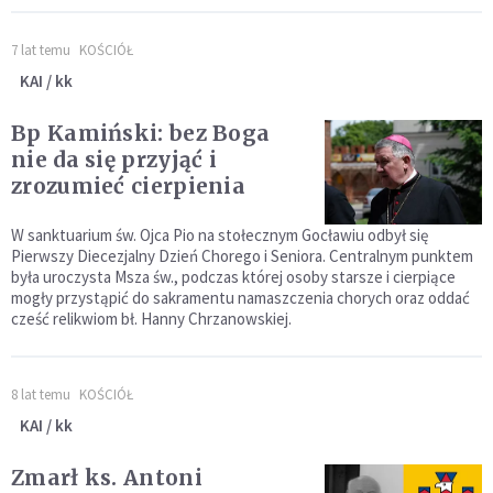
7 lat temu
KOŚCIÓŁ
KAI / kk
Bp Kamiński: bez Boga
nie da się przyjąć i
zrozumieć cierpienia
W sanktuarium św. Ojca Pio na stołecznym Gocławiu odbył się
Pierwszy Diecezjalny Dzień Chorego i Seniora. Centralnym punktem
była uroczysta Msza św., podczas której osoby starsze i cierpiące
mogły przystąpić do sakramentu namaszczenia chorych oraz oddać
cześć relikwiom bł. Hanny Chrzanowskiej.
8 lat temu
KOŚCIÓŁ
KAI / kk
Zmarł ks. Antoni