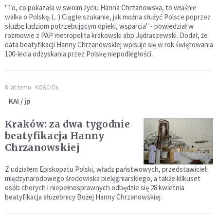
"To, co pokazała w swoim życiu Hanna Chrzanowska, to właśnie
walka o Polskę. (...) Ciągłe szukanie, jak można służyć Polsce poprzez
służbę ludziom potrzebującym opieki, wsparcia" - powiedział w
rozmowie z PAP metropolita krakowski abp Jędraszewski. Dodał, że
data beatyfikacji Hanny Chrzanowskiej wpisuje się w rok świętowania
100-lecia odzyskania przez Polskę niepodległości.
8 lat temu
KOŚCIÓŁ
KAI / jp
Kraków: za dwa tygodnie
beatyfikacja Hanny
Chrzanowskiej
Z udziałem Episkopatu Polski, władz państwowych, przedstawicieli
międzynarodowego środowiska pielęgniarskiego, a także kilkuset
osób chorych i niepełnosprawnych odbędzie się 28 kwietnia
beatyfikacja służebnicy Bożej Hanny Chrzanowskiej.