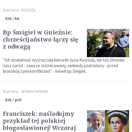
8 lat temu
KOŚCIÓŁ
KAI / kk
Bp Śmigiel w Gnieźnie:
chrześcijaństwo łączy się
z odwagą
"Ich działalność wyznaczała kierunki życia Kościoła, ale też chroniła
nasz naród - zawsze zróżnicowany, niekiedy podzielony - przed
bratobójczymi konfliktami" - mówił bp Śmigiel.
8 lat temu
SERWIS PAPIESKI
KAI / pch
Franciszek: naśladujmy
przykład tej polskiej
błogosławionej! Wczoraj