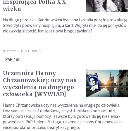
inspirująca Polka XX
wieku
Na długo przed ks. Kaczkowskim była ona i zrobiła potężną rewolucję.
Stworzyła podwaliny hospicjum, a kard. Wojtyła miał do jej pomysłów
niezwykłą słabość. Kim jest nowa błogosławiona?
8 lat temu
DUCHOWOŚĆ
PAP / ml
Uczennica Hanny
Chrzanowskiej: uczy nas
wyczulenia na drugiego
człowieka [WYWIAD]
Hanna Chrzanowska uczy nas wyczulenia na drugiego człowieka.
Ona sama miała jakiś dodatkowy zmysł. Umiała rozpoznać ludzi,
którzy potrzebują pomocy i zawsze była gotowa do jej niesienia -
powiedziała PAP Helena Matoga, uczennica Hanny Chrzanowskiej i
wicepostulator procesu beatyfikacyjnego.