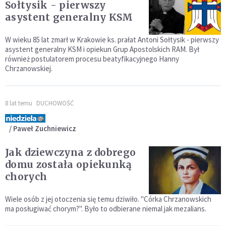
Sołtysik - pierwszy
asystent generalny KSM
W wieku 85 lat zmarł w Krakowie ks. prałat Antoni Sołtysik - pierwszy
asystent generalny KSM i opiekun Grup Apostolskich RAM. Był
również postulatorem procesu beatyfikacyjnego Hanny
Chrzanowskiej.
8 lat temu
DUCHOWOŚĆ
/ Paweł Zuchniewicz
Jak dziewczyna z dobrego
domu została opiekunką
chorych
Wiele osób z jej otoczenia się temu dziwiło. "Córka Chrzanowskich
ma posługiwać chorym?". Było to odbierane niemal jak mezalians.