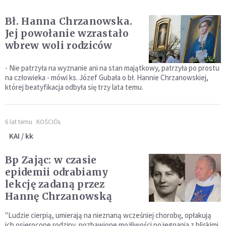
Bł. Hanna Chrzanowska.
Jej powołanie wzrastało
wbrew woli rodziców
- Nie patrzyła na wyznanie ani na stan majątkowy, patrzyła po prostu
na człowieka - mówi ks. Józef Gubała o bł. Hannie Chrzanowskiej,
której beatyfikacja odbyła się trzy lata temu.
6 lat temu
KOŚCIÓŁ
KAI / kk
Bp Zając: w czasie
epidemii odrabiamy
lekcję zadaną przez
Hannę Chrzanowską
"Ludzie cierpią, umierają na nieznaną wcześniej chorobę, opłakują
ich osierocone rodziny, pozbawione możliwości pożegnania z bliskimi.