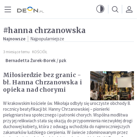
Przejdź do menu głównego
Przejdź do treści
#hanna chrzanowska
Najnowsze
Najpopularniejsze
3 miesiące temu
KOŚCIÓŁ
Bernadetta Żurek-Borek / pzk
Miłosierdzie bez granic -
bł. Hanna Chrzanowska i
opieka nad chorymi
W krakowskim kościele św. Mikołaja odbyły się uroczyste obchody 8.
rocznicy beatyfikacji bł. Hanny Chrzanowskiej – pionierki
pielęgniarstwa społecznego i patronki chorych. Wspólna modlitwa
przy jej relikwiach stała się okazją do przypomnienia niezwykłej drogi
duchowej kobiety, która z odwagą wchodziła do najmroczniejszych
zakamarków ludzkiego cierpienia. W świecie zdominowanym przez