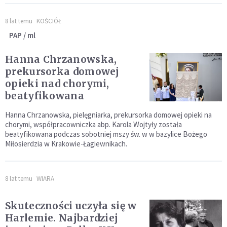
8 lat temu
KOŚCIÓŁ
PAP / ml
Hanna Chrzanowska,
prekursorka domowej
opieki nad chorymi,
beatyfikowana
Hanna Chrzanowska, pielęgniarka, prekursorka domowej opieki na
chorymi, współpracowniczka abp. Karola Wojtyły została
beatyfikowana podczas sobotniej mszy św. w w bazylice Bożego
Miłosierdzia w Krakowie-Łagiewnikach.
8 lat temu
WIARA
Skuteczności uczyła się w
Harlemie. Najbardziej