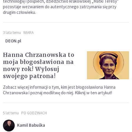
technologię i pośpiech, dziedzictwo krakowskiej „Matki Teresy”
pozostaje wezwaniem do autentycznego zatrzymania się przy
drugim człowieku.
3 lata temu
WIARA
DEON.pl
Hanna Chrzanowska to
moja błogosławiona na
nowy rok! Wylosuj
swojego patrona!
Zobacz więcej informacji o tym, kim jest błogosławiona Hanna
Chrzanowska i poznaj modlitwę do niej. Kliknij w ten artykuł!
5 lat temu
PO GODZINACH
Kamil Babuśka