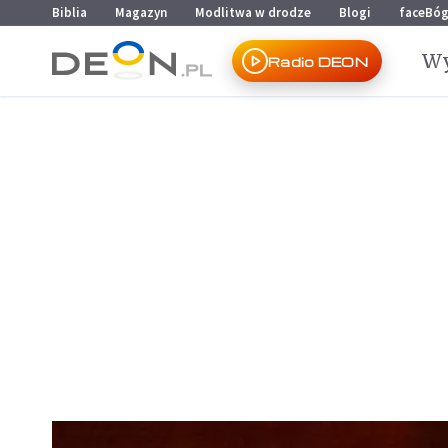
Przejdź do menu głównego
Przejdź do treści
Biblia
Magazyn
Modlitwa w drodze
Blogi
faceBó
Wy
Radio DEON