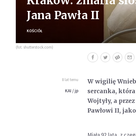
Kraków: zmarła sio
Jana Pawła II
KOŚCIÓŁ
(fot. shutterstock.com)
8 lat temu
W wigilię Wnie
sercanka, która
KAI / jp
Wojtyły, a prze
Pawłowi II, jak
Miała 92 lata, z cz