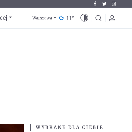
11
°
cej
Warszawa
WYBRANE DLA CIEBIE