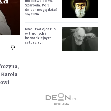
ka
modlitwa do św.
Szarbela. Po 9
dniach mogą dziać
się cuda
Modlitwa ojca Pio
w trudnych i
beznadziejnych
sytuacjach
frozyna,
. Karola
nowi