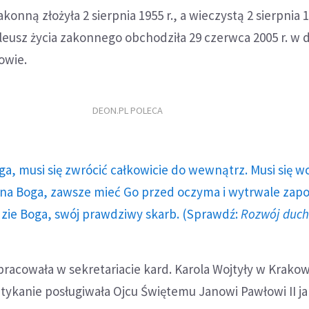
konną złożyła 2 sierpnia 1955 r., a wieczystą 2 sierpnia 1
ileusz życia zakonnego obchodziła 29 czerwca 2005 r. w
owie.
DEON.PL POLECA
ga, musi się zwrócić całkowicie do wewnątrz. Musi się w
a Boga, zawsze mieć Go przed oczyma i wytrwale zap
dzie Boga, swój prawdziwy skarb. (Sprawdź:
Rozwój duc
pracowała w sekretariacie kard. Karola Wojtyły w Krakow
atykanie posługiwała Ojcu Świętemu Janowi Pawłowi II ja