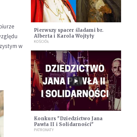
biurze
Pierwszy spacer śladami br.
względu
Alberta i Karola Wojtyły
KOŚCIÓŁ
rzystym w
Konkurs "Dziedzictwo Jana
Pawła II i Solidarności"
PATRONATY