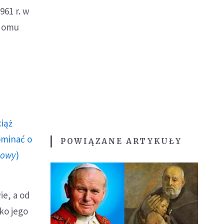
961 r. w
 domu
ciąż
ominać o
POWIĄZANE ARTYKUŁY
howy
)
ie, a od
ko jego