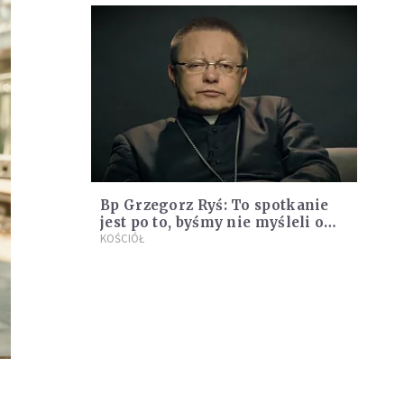
Bp Grzegorz Ryś: To spotkanie
jest po to, byśmy nie myśleli o
śmierci
KOŚCIÓŁ