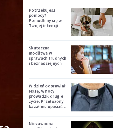
Potrzebujesz
pomocy?
Pomodlimy się w
Twojej intencji
Skuteczna
modlitwa w
sprawach trudnych
i beznadziejnych
W dzień odprawiał
Mszę, w nocy
prowadził drugie
życie. Przełożony
kazał mu opuścić
zakon
Niezawodna