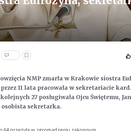
stra Eufrozyna, sekretar
bowzięcia NMP zmarła w Krakowie siostra Eu
 przez 11 lata pracowała w sekretariacie kard
z kolejnych 27 posługiwała Ojcu Świętemu, Ja
o osobista sekretarka.
ego 64 przeżyła w zgromadzeniu zakonnym.