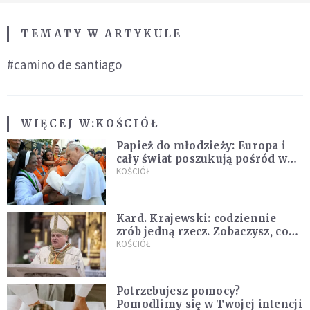
TEMATY W ARTYKULE
#camino de santiago
WIĘCEJ W:
KOŚCIÓŁ
Papież do młodzieży: Europa i
cały świat poszukują pośród was
nowych świętych
KOŚCIÓŁ
Kard. Krajewski: codziennie
zrób jedną rzecz. Zobaczysz, co
stanie się z twoim życiem
KOŚCIÓŁ
Potrzebujesz pomocy?
Pomodlimy się w Twojej intencji