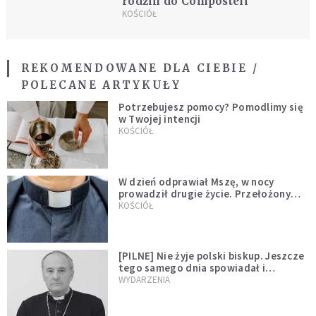
rodzin do Composteli
KOŚCIÓŁ
REKOMENDOWANE DLA CIEBIE /
POLECANE ARTYKUŁY
Potrzebujesz pomocy? Pomodlimy się
w Twojej intencji
KOŚCIÓŁ
W dzień odprawiał Mszę, w nocy
prowadził drugie życie. Przełożony
kazał mu opuścić zakon
KOŚCIÓŁ
[PILNE] Nie żyje polski biskup. Jeszcze
tego samego dnia spowiadał i
sprawował Mszę świętą
WYDARZENIA