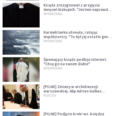
Ksiądz zrezygnował z przyjęcia
święceń biskupich. "Jestem naprawdę
niegodny"
WYDARZENIA
Karmelitanka utonęła, ratując
współsiostry. "To był jej ostatni gest
miłości"
WYDARZENIA
Śpiewający ksiądz podbija internet.
"Chcę go na swoim ślubie"
WYDARZENIA
[PILNE] Zmiany w archidiecezji
warszawskiej. Abp Adrian Galbas
wręczył dekrety nowym proboszczom
KOŚCIÓŁ
[PILNE] Podjęto kroki ws. księdza