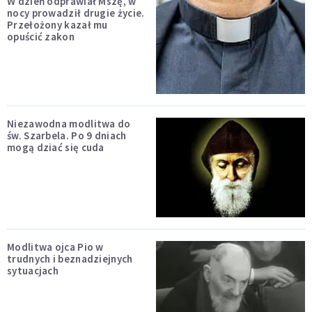
W dzień odprawiał Mszę, w
nocy prowadził drugie życie.
Przełożony kazał mu
opuścić zakon
Niezawodna modlitwa do
św. Szarbela. Po 9 dniach
mogą dziać się cuda
Modlitwa ojca Pio w
trudnych i beznadziejnych
sytuacjach