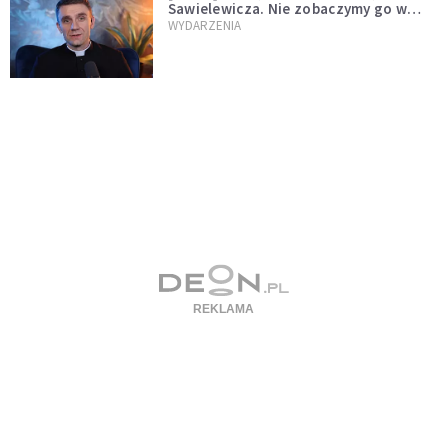
Sawielewicza. Nie zobaczymy go w
mediach
WYDARZENIA