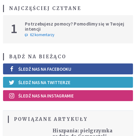
NAJCZĘŚCIEJ CZYTANE
1
Potrzebujesz pomocy? Pomodlimy się w Twojej
intencji
62 komentarzy
BĄDŹ NA BIEŻĄCO
ŚLEDŹ NAS NA FACEBOOKU
ŚLEDŹ NAS NA TWITTERZE
ŚLEDŹ NAS NA INSTAGRAMIE
POWIĄZANE ARTYKUŁY
Hiszpania: pielgrzymka